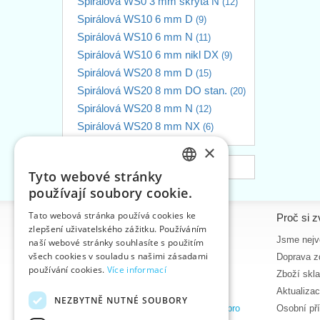
Spirálová WS0 3 mm skrytá N
(12)
Spirálová WS10 6 mm D
(9)
Spirálová WS10 6 mm N
(11)
Spirálová WS10 6 mm nikl DX
(9)
Spirálová WS20 8 mm D
(15)
Spirálová WS20 8 mm DO stan.
(20)
Spirálová WS20 8 mm N
(12)
Spirálová WS20 8 mm NX
(6)
×
Všechny kategorie
Tyto webové stránky
CZECH
používají soubory cookie.
SLOVAK
Tato webová stránka používá cookies ke
Informace
Proč si z
zlepšení uživatelského zážitku. Používáním
ENGLISH
Úvodní strana
Jsme nejvě
naší webové stránky souhlasíte s použitím
GERMAN
všech cookies v souladu s našimi zásadami
Kontakt
Doprava z
používání cookies.
Více informací
Mapa stránek
Zboží skl
O nás
Aktualiza
NEZBYTNĚ NUTNÉ SOUBORY
Obchodní podmínky e-shopu VTC, a.s. pro
Osobní př