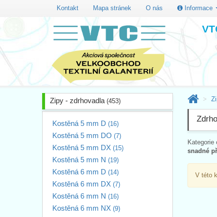
Kontakt
Mapa stránek
O nás
Informace
VTC
Zi
Zipy - zdrhovadla
(453)
Zdrho
Kostěná 5 mm D
(16)
Kostěná 5 mm DO
(7)
Kategorie 
Kostěná 5 mm DX
(15)
snadné při
Kostěná 5 mm N
(19)
Kostěná 6 mm D
(14)
V této 
Kostěná 6 mm DX
(7)
Kostěná 6 mm N
(16)
Kostěná 6 mm NX
(9)