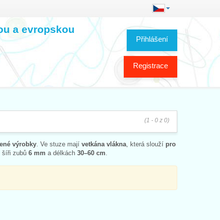
kou a evropskou
Přihlášení
Registrace
(1 - 0 z 0)
tené výrobky
. Ve stuze mají
vetkána vlákna
, která slouží
pro
, šíři zubů
6 mm
a délkách
30–60 cm
.