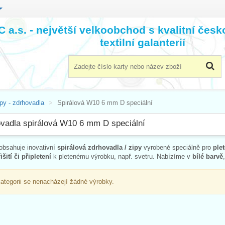
 a.s. - největší velkoobchod s kvalitní čes
textilní galanterií
py - zdrhovadla
Spirálová W10 6 mm D speciální
vadla spirálová W10 6 mm D speciální
obsahuje inovativní
spirálová zdrhovadla / zipy
vyrobené speciálně pro
ple
šití či připletení
k pletenému výrobku, např. svetru. Nabízíme v
bílé barvě
kategorii se nenacházejí žádné výrobky.