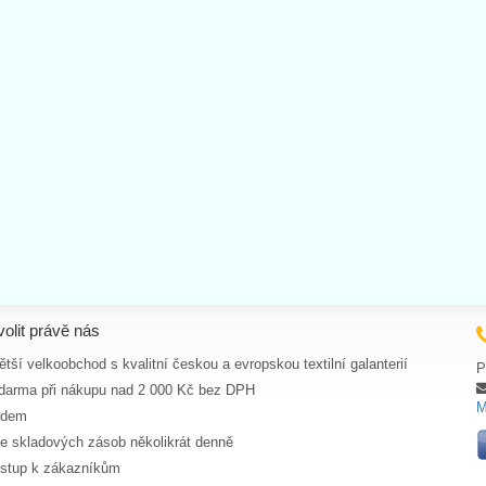
volit právě nás
tší velkoobchod s kvalitní českou a evropskou textilní galanterií
P
darma při nákupu nad 2 000 Kč bez DPH
M
adem
ce skladových zásob několikrát denně
ístup k zákazníkům