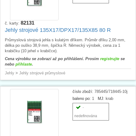
82131
č. karty:
Jehly strojové 135X17/DPX17/135X85 80 R
Průmyslová strojová jehla s kulatým dříkem. Průměr dříku 2,00 mm,
délka po ouško 38,9 mm, špička R. Německý výrobek, cena za 1
krabičku (10 jehel v krabičce).
Cena výrobku se zobrazí až po přihlášení. Prosím
registrujte
se
nebo
přihlaste
.
Jehly
>
Jehly strojové průmyslové
číslo zboží:
785445/718445-10j
baleno po:
1
MJ:
krab
-
nedefinována