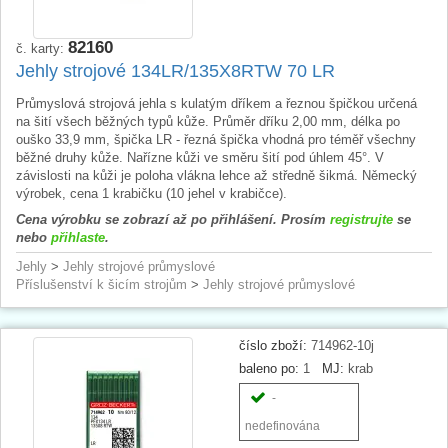
82160
č. karty:
Jehly strojové 134LR/135X8RTW 70 LR
Průmyslová strojová jehla s kulatým dříkem a řeznou špičkou určená
na šití všech běžných typů kůže. Průměr dříku 2,00 mm, délka po
ouško 33,9 mm, špička LR - řezná špička vhodná pro téměř všechny
běžné druhy kůže. Nařízne kůži ve směru šití pod úhlem 45°. V
závislosti na kůži je poloha vlákna lehce až středně šikmá. Německý
výrobek, cena 1 krabičku (10 jehel v krabičce).
Cena výrobku se zobrazí až po přihlášení. Prosím
registrujte
se
nebo
přihlaste
.
Jehly
>
Jehly strojové průmyslové
Příslušenství k šicím strojům
>
Jehly strojové průmyslové
číslo zboží:
714962-10j
baleno po:
1
MJ:
krab
-
nedefinována