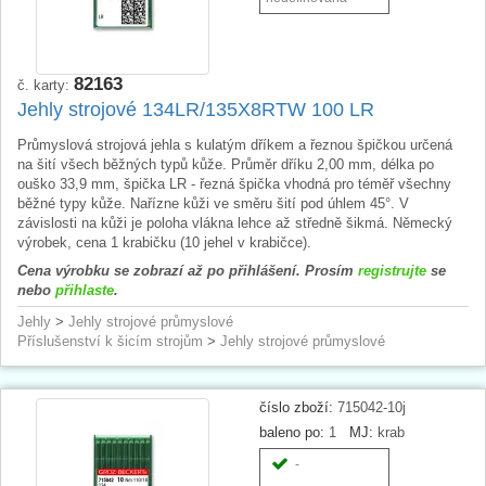
82163
č. karty:
Jehly strojové 134LR/135X8RTW 100 LR
Průmyslová strojová jehla s kulatým dříkem a řeznou špičkou určená
na šití všech běžných typů kůže. Průměr dříku 2,00 mm, délka po
ouško 33,9 mm, špička LR - řezná špička vhodná pro téměř všechny
běžné typy kůže. Nařízne kůži ve směru šití pod úhlem 45°. V
závislosti na kůži je poloha vlákna lehce až středně šikmá. Německý
výrobek, cena 1 krabičku (10 jehel v krabičce).
Cena výrobku se zobrazí až po přihlášení. Prosím
registrujte
se
nebo
přihlaste
.
Jehly
>
Jehly strojové průmyslové
Příslušenství k šicím strojům
>
Jehly strojové průmyslové
číslo zboží:
715042-10j
baleno po:
1
MJ:
krab
-