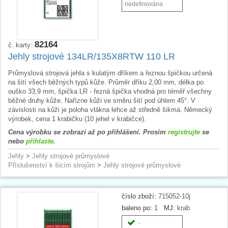
nedefinována
82164
č. karty:
Jehly strojové 134LR/135X8RTW 110 LR
Průmyslová strojová jehla s kulatým dříkem a řeznou špičkou určená
na šití všech běžných typů kůže. Průměr dříku 2,00 mm, délka po
ouško 33,9 mm, špička LR - řezná špička vhodná pro téměř všechny
běžné druhy kůže. Nařízne kůži ve směru šití pod úhlem 45°. V
závislosti na kůži je poloha vlákna lehce až středně šikmá. Německý
výrobek, cena 1 krabičku (10 jehel v krabičce).
Cena výrobku se zobrazí až po přihlášení. Prosím
registrujte
se
nebo
přihlaste
.
Jehly
>
Jehly strojové průmyslové
Příslušenství k šicím strojům
>
Jehly strojové průmyslové
číslo zboží:
715052-10j
baleno po:
1
MJ:
krab
-