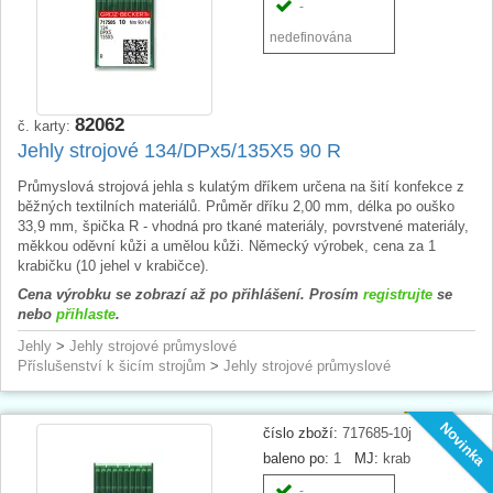
-
nedefinována
82062
č. karty:
Jehly strojové 134/DPx5/135X5 90 R
Průmyslová strojová jehla s kulatým dříkem určena na šití konfekce z
běžných textilních materiálů. Průměr dříku 2,00 mm, délka po ouško
33,9 mm, špička R - vhodná pro tkané materiály, povrstvené materiály,
měkkou oděvní kůži a umělou kůži. Německý výrobek, cena za 1
krabičku (10 jehel v krabičce).
Cena výrobku se zobrazí až po přihlášení. Prosím
registrujte
se
nebo
přihlaste
.
Jehly
>
Jehly strojové průmyslové
Příslušenství k šicím strojům
>
Jehly strojové průmyslové
Novinka
číslo zboží:
717685-10j
baleno po:
1
MJ:
krab
-