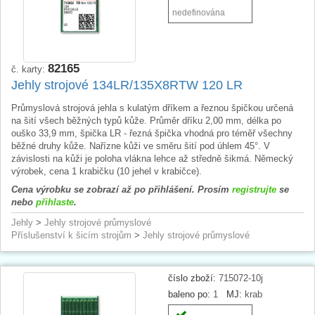
nedefinována
82165
č. karty:
Jehly strojové 134LR/135X8RTW 120 LR
Průmyslová strojová jehla s kulatým dříkem a řeznou špičkou určená
na šití všech běžných typů kůže. Průměr dříku 2,00 mm, délka po
ouško 33,9 mm, špička LR - řezná špička vhodná pro téměř všechny
běžné druhy kůže. Nařízne kůži ve směru šití pod úhlem 45°. V
závislosti na kůži je poloha vlákna lehce až středně šikmá. Německý
výrobek, cena 1 krabičku (10 jehel v krabičce).
Cena výrobku se zobrazí až po přihlášení. Prosím
registrujte
se
nebo
přihlaste
.
Jehly
>
Jehly strojové průmyslové
Příslušenství k šicím strojům
>
Jehly strojové průmyslové
číslo zboží:
715072-10j
baleno po:
1
MJ:
krab
-