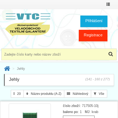
Přepno
menu
Přihlášení
Registrace
Jehly
Jehly
(141 - 160 z 277)
20
Název produktu (A-Z)
Náhledový
Vše
číslo zboží:
717505-10j
baleno po:
1
MJ:
krab