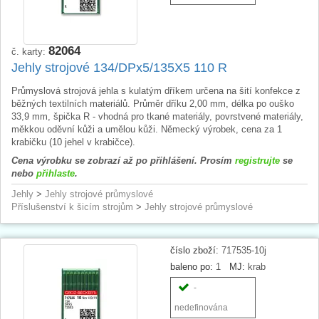
82064
č. karty:
Jehly strojové 134/DPx5/135X5 110 R
Průmyslová strojová jehla s kulatým dříkem určena na šití konfekce z
běžných textilních materiálů. Průměr dříku 2,00 mm, délka po ouško
33,9 mm, špička R - vhodná pro tkané materiály, povrstvené materiály,
měkkou oděvní kůži a umělou kůži. Německý výrobek, cena za 1
krabičku (10 jehel v krabičce).
Cena výrobku se zobrazí až po přihlášení. Prosím
registrujte
se
nebo
přihlaste
.
Jehly
>
Jehly strojové průmyslové
Příslušenství k šicím strojům
>
Jehly strojové průmyslové
číslo zboží:
717535-10j
baleno po:
1
MJ:
krab
-
nedefinována