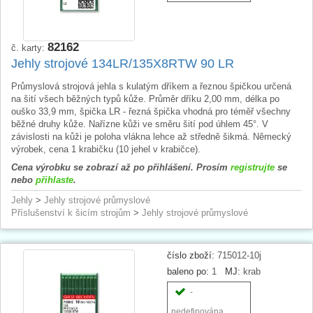
82162
č. karty:
Jehly strojové 134LR/135X8RTW 90 LR
Průmyslová strojová jehla s kulatým dříkem a řeznou špičkou určená
na šití všech běžných typů kůže. Průměr dříku 2,00 mm, délka po
ouško 33,9 mm, špička LR - řezná špička vhodná pro téměř všechny
běžné druhy kůže. Nařízne kůži ve směru šití pod úhlem 45°. V
závislosti na kůži je poloha vlákna lehce až středně šikmá. Německý
výrobek, cena 1 krabičku (10 jehel v krabičce).
Cena výrobku se zobrazí až po přihlášení. Prosím
registrujte
se
nebo
přihlaste
.
Jehly
>
Jehly strojové průmyslové
Příslušenství k šicím strojům
>
Jehly strojové průmyslové
číslo zboží:
715012-10j
baleno po:
1
MJ:
krab
-
nedefinována