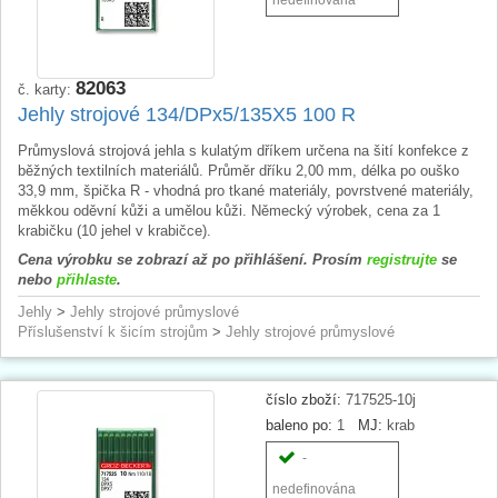
82063
č. karty:
Jehly strojové 134/DPx5/135X5 100 R
Průmyslová strojová jehla s kulatým dříkem určena na šití konfekce z
běžných textilních materiálů. Průměr dříku 2,00 mm, délka po ouško
33,9 mm, špička R - vhodná pro tkané materiály, povrstvené materiály,
měkkou oděvní kůži a umělou kůži. Německý výrobek, cena za 1
krabičku (10 jehel v krabičce).
Cena výrobku se zobrazí až po přihlášení. Prosím
registrujte
se
nebo
přihlaste
.
Jehly
>
Jehly strojové průmyslové
Příslušenství k šicím strojům
>
Jehly strojové průmyslové
číslo zboží:
717525-10j
baleno po:
1
MJ:
krab
-
nedefinována