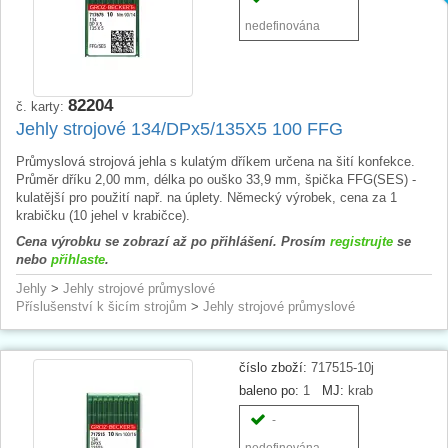
nedefinována
82204
č. karty:
Jehly strojové 134/DPx5/135X5 100 FFG
Průmyslová strojová jehla s kulatým dříkem určena na šití konfekce.
Průměr dříku 2,00 mm, délka po ouško 33,9 mm, špička FFG(SES) -
kulatější pro použití např. na úplety. Německý výrobek, cena za 1
krabičku (10 jehel v krabičce).
Cena výrobku se zobrazí až po přihlášení. Prosím
registrujte
se
nebo
přihlaste
.
Jehly
>
Jehly strojové průmyslové
Příslušenství k šicím strojům
>
Jehly strojové průmyslové
číslo zboží:
717515-10j
baleno po:
1
MJ:
krab
-
nedefinována