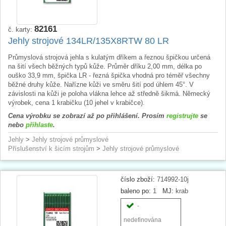
82161
č. karty:
Jehly strojové 134LR/135X8RTW 80 LR
Průmyslová strojová jehla s kulatým dříkem a řeznou špičkou určená
na šití všech běžných typů kůže. Průměr dříku 2,00 mm, délka po
ouško 33,9 mm, špička LR - řezná špička vhodná pro téměř všechny
běžné druhy kůže. Nařízne kůži ve směru šití pod úhlem 45°. V
závislosti na kůži je poloha vlákna lehce až středně šikmá. Německý
výrobek, cena 1 krabičku (10 jehel v krabičce).
Cena výrobku se zobrazí až po přihlášení. Prosím
registrujte
se
nebo
přihlaste
.
Jehly
>
Jehly strojové průmyslové
Příslušenství k šicím strojům
>
Jehly strojové průmyslové
číslo zboží:
714992-10j
baleno po:
1
MJ:
krab
-
nedefinována