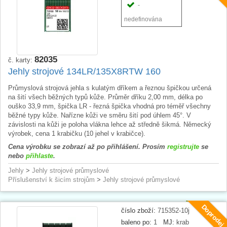
-
nedefinována
82035
č. karty:
Jehly strojové 134LR/135X8RTW 160
Průmyslová strojová jehla s kulatým dříkem a řeznou špičkou určená
na šití všech běžných typů kůže. Průměr dříku 2,00 mm, délka po
ouško 33,9 mm, špička LR - řezná špička vhodná pro téměř všechny
běžné typy kůže. Nařízne kůži ve směru šití pod úhlem 45°. V
závislosti na kůži je poloha vlákna lehce až středně šikmá. Německý
výrobek, cena 1 krabičku (10 jehel v krabičce).
Cena výrobku se zobrazí až po přihlášení. Prosím
registrujte
se
nebo
přihlaste
.
Jehly
>
Jehly strojové průmyslové
Příslušenství k šicím strojům
>
Jehly strojové průmyslové
Doprodej
číslo zboží:
715352-10j
baleno po:
1
MJ:
krab