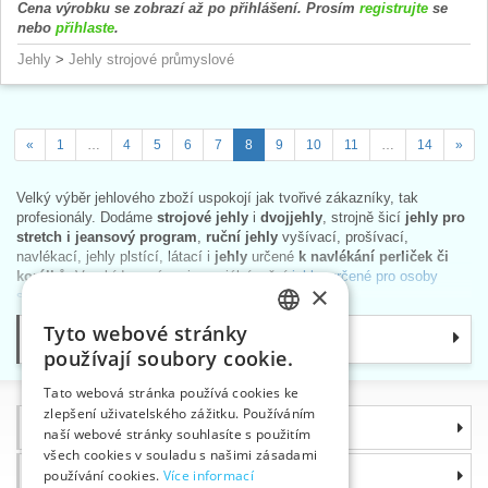
Cena výrobku se zobrazí až po přihlášení. Prosím
registrujte
se
nebo
přihlaste
.
Jehly
>
Jehly strojové průmyslové
«
1
…
4
5
6
7
8
9
10
11
…
14
»
Velký výběr jehlového zboží uspokojí jak tvořivé zákazníky, tak
profesionály. Dodáme
strojové jehly
i
dvojjehly
, strojně šicí
jehly pro
stretch i jeansový program
,
ruční jehly
vyšívací, prošívací,
navlékací, jehly plstící, látací i
jehly
určené
k navlékání perliček či
korálků
. V nabídce máme i speciální ruční
jehly, určené pro osoby
×
s horším zrakem
.
Dále si můžete vybrat
řemeslnické
jehly kožešnické
, jehly na kůži
Tyto webové stránky
Kategorie
CZECH
i čalounické kulačky. Oblíbené i užitečné
pomůcky pro šití
–
používají soubory cookie.
navlékače, náprstky, jehelníčky, mapky,…
SLOVAK
Špendlíky
naleznete v samostatné kategorii.
Tato webová stránka používá cookies ke
zlepšení uživatelského zážitku. Používáním
ENGLISH
Tip
: Děti jsou tvořivé a rády napodobují dospělé. Pro výuku dětí
Informace
naší webové stránky souhlasíte s použitím
doporučujeme
bezpečné plastové vyšívací jehly
.
GERMAN
všech cookies v souladu s našimi zásadami
Proč si zvolit právě nás
používání cookies.
Více informací