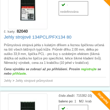
-
nedefinována
82040
č. karty:
Jehly strojové 134PCL/PFX134 80
Průmyslová strojová jehla s kulatým dříkem a řeznou špičknou určená
na šití všech běžných typů kůže. Průměr dříku 2,00 mm, délka po
ouško 33,9 mm, špička PCL - pro švy s ozdobným efektem (šikmá
drážka od ouška ke špičce pro specifické, lehce šikmé kladení švů).
Německý výrobek, cena za 1 krabičku (10 jehel v krabičce).
Cena výrobku se zobrazí až po přihlášení. Prosím
registrujte
se
nebo
přihlaste
.
Jehly
>
Jehly strojové průmyslové
Doprodej
číslo zboží:
715382-10j
baleno po:
1
MJ:
krab
-