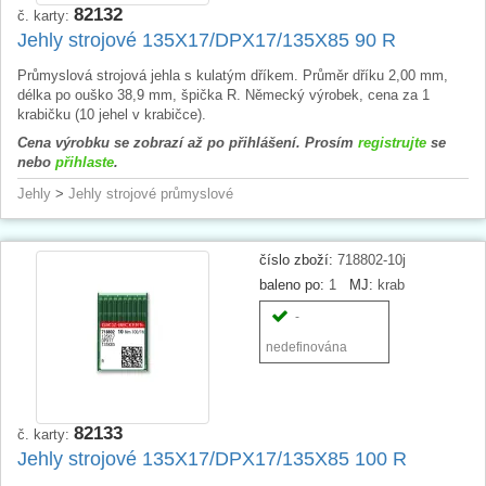
82132
č. karty:
Jehly strojové 135X17/DPX17/135X85 90 R
Průmyslová strojová jehla s kulatým dříkem. Průměr dříku 2,00 mm,
délka po ouško 38,9 mm, špička R. Německý výrobek, cena za 1
krabičku (10 jehel v krabičce).
Cena výrobku se zobrazí až po přihlášení. Prosím
registrujte
se
nebo
přihlaste
.
Jehly
>
Jehly strojové průmyslové
číslo zboží:
718802-10j
baleno po:
1
MJ:
krab
-
nedefinována
82133
č. karty:
Jehly strojové 135X17/DPX17/135X85 100 R