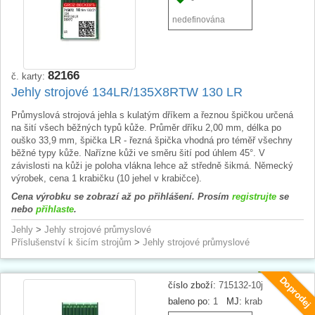
nedefinována
82166
č. karty:
Jehly strojové 134LR/135X8RTW 130 LR
Průmyslová strojová jehla s kulatým dříkem a řeznou špičkou určená
na šití všech běžných typů kůže. Průměr dříku 2,00 mm, délka po
ouško 33,9 mm, špička LR - řezná špička vhodná pro téměř všechny
běžné typy kůže. Nařízne kůži ve směru šití pod úhlem 45°. V
závislosti na kůži je poloha vlákna lehce až středně šikmá. Německý
výrobek, cena 1 krabičku (10 jehel v krabičce).
Cena výrobku se zobrazí až po přihlášení. Prosím
registrujte
se
nebo
přihlaste
.
Jehly
>
Jehly strojové průmyslové
Příslušenství k šicím strojům
>
Jehly strojové průmyslové
Doprodej
číslo zboží:
715132-10j
baleno po:
1
MJ:
krab