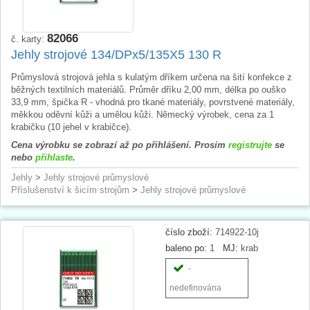
82066
č. karty:
Jehly strojové 134/DPx5/135X5 130 R
Průmyslová strojová jehla s kulatým dříkem určena na šití konfekce z
běžných textilních materiálů. Průměr dříku 2,00 mm, délka po ouško
33,9 mm, špička R - vhodná pro tkané materiály, povrstvené materiály,
měkkou oděvní kůži a umělou kůži. Německý výrobek, cena za 1
krabičku (10 jehel v krabičce).
Cena výrobku se zobrazí až po přihlášení. Prosím
registrujte
se
nebo
přihlaste
.
Jehly
>
Jehly strojové průmyslové
Příslušenství k šicím strojům
>
Jehly strojové průmyslové
číslo zboží:
714922-10j
baleno po:
1
MJ:
krab
-
nedefinována