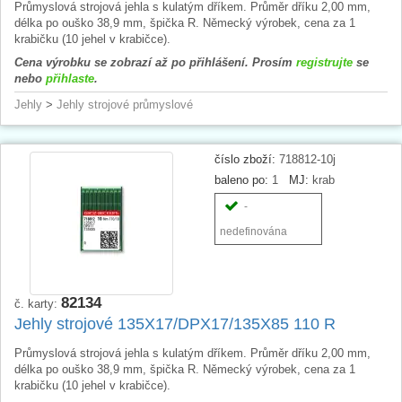
Průmyslová strojová jehla s kulatým dříkem. Průměr dříku 2,00 mm,
délka po ouško 38,9 mm, špička R. Německý výrobek, cena za 1
krabičku (10 jehel v krabičce).
Cena výrobku se zobrazí až po přihlášení. Prosím
registrujte
se
nebo
přihlaste
.
Jehly
>
Jehly strojové průmyslové
číslo zboží:
718812-10j
baleno po:
1
MJ:
krab
-
nedefinována
82134
č. karty:
Jehly strojové 135X17/DPX17/135X85 110 R
Průmyslová strojová jehla s kulatým dříkem. Průměr dříku 2,00 mm,
délka po ouško 38,9 mm, špička R. Německý výrobek, cena za 1
krabičku (10 jehel v krabičce).