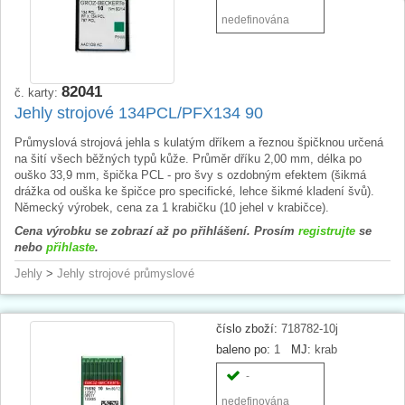
nedefinována
82041
č. karty:
Jehly strojové 134PCL/PFX134 90
Průmyslová strojová jehla s kulatým dříkem a řeznou špičknou určená
na šití všech běžných typů kůže. Průměr dříku 2,00 mm, délka po
ouško 33,9 mm, špička PCL - pro švy s ozdobným efektem (šikmá
drážka od ouška ke špičce pro specifické, lehce šikmé kladení švů).
Německý výrobek, cena za 1 krabičku (10 jehel v krabičce).
Cena výrobku se zobrazí až po přihlášení. Prosím
registrujte
se
nebo
přihlaste
.
Jehly
>
Jehly strojové průmyslové
číslo zboží:
718782-10j
baleno po:
1
MJ:
krab
-
nedefinována