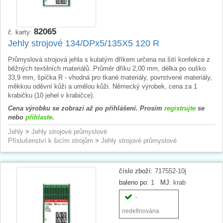
82065
č. karty:
Jehly strojové 134/DPx5/135X5 120 R
Průmyslová strojová jehla s kulatým dříkem určena na šití konfekce z
běžných textilních materiálů. Průměr dříku 2,00 mm, délka po ouško
33,9 mm, špička R - vhodná pro tkané materiály, povrstvené materiály,
měkkou oděvní kůži a umělou kůži. Německý výrobek, cena za 1
krabičku (10 jehel v krabičce).
Cena výrobku se zobrazí až po přihlášení. Prosím
registrujte
se
nebo
přihlaste
.
Jehly
>
Jehly strojové průmyslové
Příslušenství k šicím strojům
>
Jehly strojové průmyslové
číslo zboží:
717552-10j
baleno po:
1
MJ:
krab
-
nedefinována