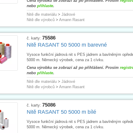
Cena výrobku se zobrazí až po přihlášení. Prosím
registr
nebo
přihlaste
.
Nitě dle materiálu
>
Jádrové
Nitě dle výrobců
>
Amann Rasant
75586
č. karty:
Nitě RASANT 50 5000 m barevné
Vysoce funkční jádrová nit s PES jádrem a bavlněným opřed
5000 m. Německý výrobek, cena za 1 cívku.
Cena výrobku se zobrazí až po přihlášení. Prosím
registr
nebo
přihlaste
.
Nitě dle materiálu
>
Jádrové
Nitě dle výrobců
>
Amann Rasant
75086
č. karty:
Nitě RASANT 50 5000 m bílé
Vysoce funkční jádrová nit s PES jádrem a bavlněným opřed
5000 m. Německý výrobek, cena za 1 cívku.