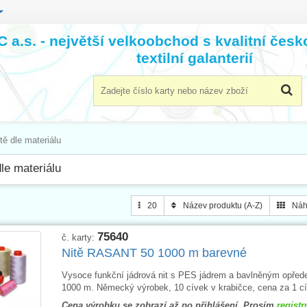
 a.s. - největší velkoobchod s kvalitní čes
textilní galanterií
tě dle materiálu
dle materiálu
20
Název produktu (A-Z)
Náh
75640
č. karty:
Nitě RASANT 50 1000 m barevné
Vysoce funkční jádrová nit s PES jádrem a bavlněným opřed
1000 m. Německý výrobek, 10 cívek v krabičce, cena za 1 cí
Cena výrobku se zobrazí až po přihlášení. Prosím
registr