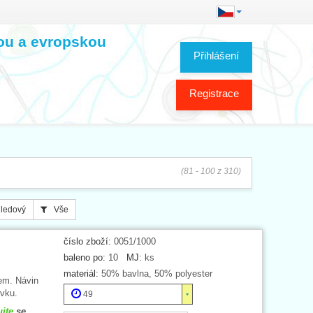
kou a evropskou
Přihlášení
Registrace
(81 - 100 z 310)
ledový
Vše
číslo zboží:
0051/1000
baleno po:
10
MJ:
ks
materiál:
50% bavlna, 50% polyester
em. Návin
vku.
49
ujte
se