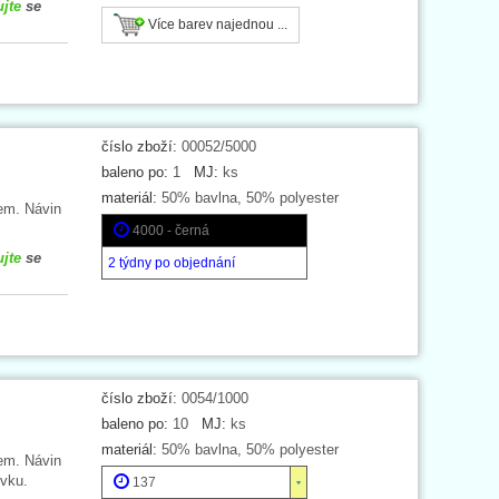
ujte
se
Více barev najednou ...
číslo zboží:
00052/5000
baleno po:
1
MJ:
ks
materiál:
50% bavlna, 50% polyester
em. Návin
4000 - černá
ujte
se
2 týdny po objednání
číslo zboží:
0054/1000
baleno po:
10
MJ:
ks
materiál:
50% bavlna, 50% polyester
em. Návin
vku.
137