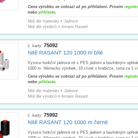
Cena výrobku se zobrazí až po přihlášení. Prosím
registr
nebo
přihlaste
.
Nitě dle materiálu
>
Jádrové
Nitě dle výrobců
>
Amann Rasant
75092
č. karty:
Nitě RASANT 120 1000 m bílé
Vysoce funkční jádrová nit s PES jádrem a bavlněným opřed
1000 m. Německý výrobek, 10 cívek v krabičce, cena za 1 cí
Cena výrobku se zobrazí až po přihlášení. Prosím
registr
nebo
přihlaste
.
Nitě dle materiálu
>
Jádrové
Nitě dle výrobců
>
Amann Rasant
75992
č. karty:
Nitě RASANT 120 1000 m černé
Vysoce funkční jádrová nit s PES jádrem a bavlněným opřed
1000 m. Německý výrobek, 10 cívek v krabičce, cena za 1 cí