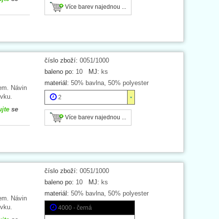
Více barev najednou ...
číslo zboží:
0051/1000
baleno po:
10
MJ:
ks
materiál:
50% bavlna, 50% polyester
em. Návin
vku.
2
ujte
se
Více barev najednou ...
číslo zboží:
0051/1000
baleno po:
10
MJ:
ks
materiál:
50% bavlna, 50% polyester
em. Návin
vku.
4000 - černá