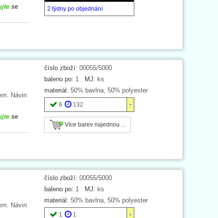
ujte
se
2 týdny po objednání
číslo zboží:
00055/5000
baleno po:
1
MJ:
ks
materiál:
50% bavlna, 50% polyester
em. Návin
6
132
ujte
se
Více barev najednou ...
číslo zboží:
00055/5000
baleno po:
1
MJ:
ks
materiál:
50% bavlna, 50% polyester
em. Návin
1
1