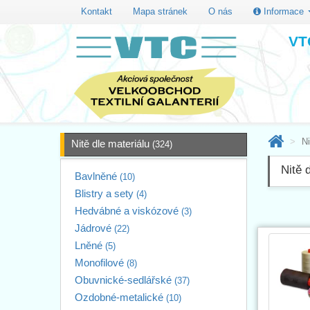
Kontakt
Mapa stránek
O nás
Informace
VTC
Ni
Nitě dle materiálu
(324)
Nitě 
Bavlněné
(10)
Blistry a sety
(4)
Hedvábné a viskózové
(3)
Jádrové
(22)
Lněné
(5)
Monofilové
(8)
Obuvnické-sedlářské
(37)
Ozdobné-metalické
(10)