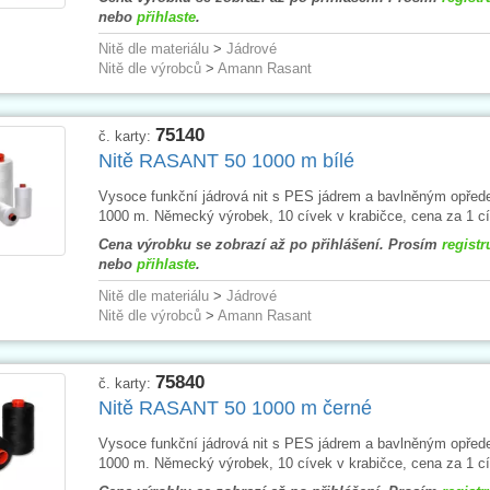
nebo
přihlaste
.
Nitě dle materiálu
>
Jádrové
Nitě dle výrobců
>
Amann Rasant
75140
č. karty:
Nitě RASANT 50 1000 m bílé
Vysoce funkční jádrová nit s PES jádrem a bavlněným opřed
1000 m. Německý výrobek, 10 cívek v krabičce, cena za 1 cí
Cena výrobku se zobrazí až po přihlášení. Prosím
registr
nebo
přihlaste
.
Nitě dle materiálu
>
Jádrové
Nitě dle výrobců
>
Amann Rasant
75840
č. karty:
Nitě RASANT 50 1000 m černé
Vysoce funkční jádrová nit s PES jádrem a bavlněným opřed
1000 m. Německý výrobek, 10 cívek v krabičce, cena za 1 cí