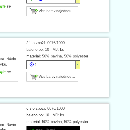
ujte
se
Více barev najednou ...
číslo zboží:
0076/1000
baleno po:
10
MJ:
ks
materiál:
50% bavlna, 50% polyester
em. Návin
vku.
2
ujte
se
Více barev najednou ...
číslo zboží:
0076/1000
baleno po:
10
MJ:
ks
materiál:
50% bavlna, 50% polyester
em. Návin
vku.