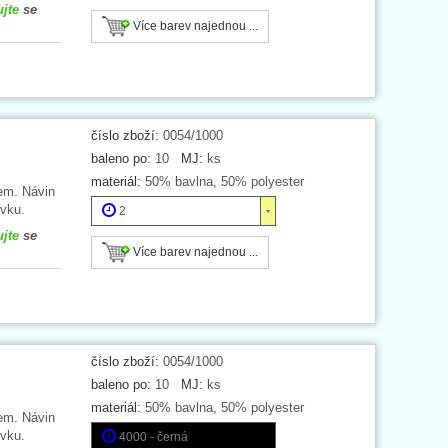
ujte
se
Více barev najednou ...
číslo zboží:
0054/1000
baleno po:
10
MJ:
ks
materiál:
50% bavlna, 50% polyester
em. Návin
vku.
2
ujte
se
Více barev najednou ...
číslo zboží:
0054/1000
baleno po:
10
MJ:
ks
materiál:
50% bavlna, 50% polyester
em. Návin
vku.
4000 - černá