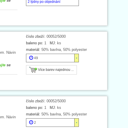
ujte
se
2 týdny po objednání
číslo zboží:
00052/5000
baleno po:
1
MJ:
ks
materiál:
50% bavlna, 50% polyester
em. Návin
49
ujte
se
Více barev najednou ...
číslo zboží:
00052/5000
baleno po:
1
MJ:
ks
materiál:
50% bavlna, 50% polyester
em. Návin
2