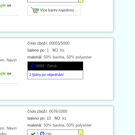
ujte
se
Více barev najednou ...
číslo zboží:
00055/5000
baleno po:
1
MJ:
ks
materiál:
50% bavlna, 50% polyester
em. Návin
4000 - černá
ujte
se
2 týdny po objednání
číslo zboží:
0076/1000
baleno po:
10
MJ:
ks
materiál:
50% bavlna, 50% polyester
em. Návin
vku.
1
296