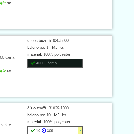
ujte
se
číslo zboží:
51020/5000
baleno po:
1
MJ:
ks
materiál:
100% polyester
80, Cena
4000 - černá
ujte
se
číslo zboží:
31029/1000
baleno po:
10
MJ:
ks
materiál:
100% polyester
cívek v
10
309