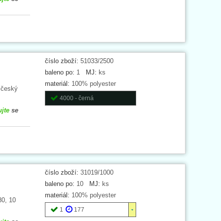
číslo zboží:
51033/2500
baleno po:
1
MJ:
ks
materiál:
100% polyester
 český
4000 - černá
ujte
se
číslo zboží:
31019/1000
baleno po:
10
MJ:
ks
materiál:
100% polyester
80, 10
1
177