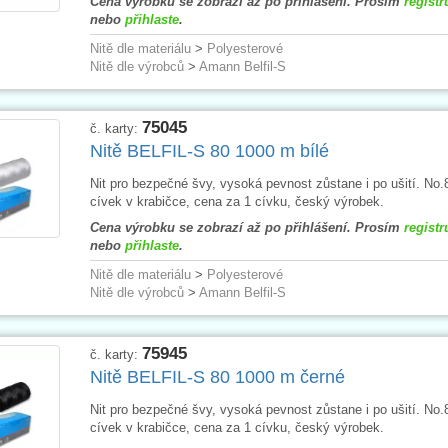
Cena výrobku se zobrazí až po přihlášení. Prosím
registr
nebo
přihlaste
.
Nitě dle materiálu
>
Polyesterové
Nitě dle výrobců
>
Amann Belfil-S
75045
č. karty:
Nitě BELFIL-S 80 1000 m bílé
Nit pro bezpečné švy, vysoká pevnost zůstane i po ušití. No.
cívek v krabičce, cena za 1 cívku, český výrobek.
Cena výrobku se zobrazí až po přihlášení. Prosím
registr
nebo
přihlaste
.
Nitě dle materiálu
>
Polyesterové
Nitě dle výrobců
>
Amann Belfil-S
75945
č. karty:
Nitě BELFIL-S 80 1000 m černé
Nit pro bezpečné švy, vysoká pevnost zůstane i po ušití. No.
cívek v krabičce, cena za 1 cívku, český výrobek.