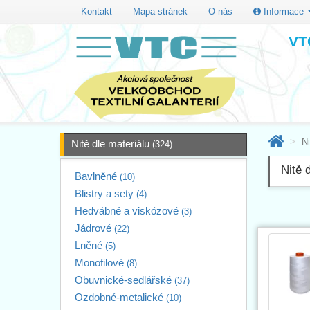
Kontakt
Mapa stránek
O nás
Informace
VTC
Ni
Nitě dle materiálu
(324)
Nitě 
Bavlněné
(10)
Blistry a sety
(4)
Hedvábné a viskózové
(3)
Jádrové
(22)
Lněné
(5)
Monofilové
(8)
Obuvnické-sedlářské
(37)
Ozdobné-metalické
(10)