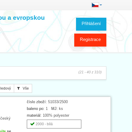
kou a evropskou
Přihlášení
Registrace
(21 - 40 z 310)
ledový
Vše
číslo zboží:
51033/2500
baleno po:
1
MJ:
ks
materiál:
100% polyester
 český
2000 - bílá
ujte
se