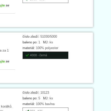
ujte
se
číslo zboží:
51030/5000
baleno po:
1
MJ:
ks
materiál:
100% polyester
a za 1
4000 - černá
ujte
se
číslo zboží:
10123
baleno po:
5
MJ:
ks
materiál:
100% bavlna
 korálků.
ku.