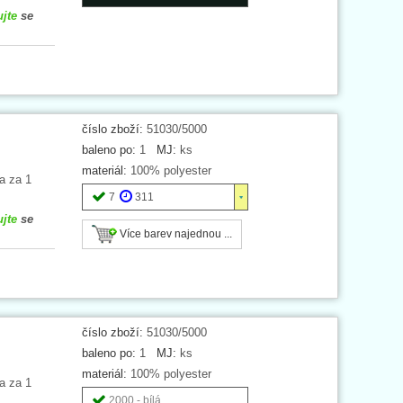
ujte
se
číslo zboží:
51030/5000
baleno po:
1
MJ:
ks
materiál:
100% polyester
a za 1
7
311
ujte
se
Více barev najednou ...
číslo zboží:
51030/5000
baleno po:
1
MJ:
ks
materiál:
100% polyester
a za 1
2000 - bílá