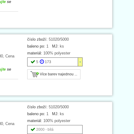
ujte
se
číslo zboží:
51020/5000
baleno po:
1
MJ:
ks
materiál:
100% polyester
80, Cena
5
173
ujte
se
Více barev najednou ...
číslo zboží:
51020/5000
baleno po:
1
MJ:
ks
materiál:
100% polyester
80, Cena
2000 - bílá