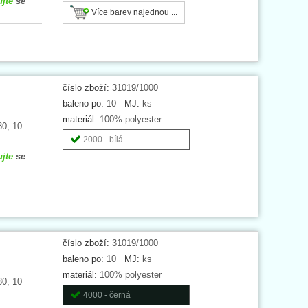
ujte
se
Více barev najednou ...
číslo zboží:
31019/1000
baleno po:
10
MJ:
ks
materiál:
100% polyester
80, 10
2000 - bílá
ujte
se
číslo zboží:
31019/1000
baleno po:
10
MJ:
ks
materiál:
100% polyester
80, 10
4000 - černá