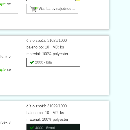
ujte
se
Více barev najednou ...
číslo zboží:
31029/1000
baleno po:
10
MJ:
ks
materiál:
100% polyester
cívek v
2000 - bílá
ujte
se
číslo zboží:
31029/1000
baleno po:
10
MJ:
ks
materiál:
100% polyester
cívek v
4000 - černá