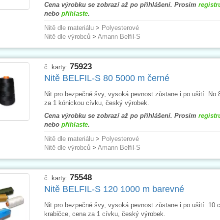
Cena výrobku se zobrazí až po přihlášení. Prosím
registr
nebo
přihlaste
.
Nitě dle materiálu
>
Polyesterové
Nitě dle výrobců
>
Amann Belfil-S
75923
č. karty:
Nitě BELFIL-S 80 5000 m černé
Nit pro bezpečné švy, vysoká pevnost zůstane i po ušití. No.
za 1 kónickou cívku, český výrobek.
Cena výrobku se zobrazí až po přihlášení. Prosím
registr
nebo
přihlaste
.
Nitě dle materiálu
>
Polyesterové
Nitě dle výrobců
>
Amann Belfil-S
75548
č. karty:
Nitě BELFIL-S 120 1000 m barevné
Nit pro bezpečné švy, vysoká pevnost zůstane i po ušití. 10 
krabičce, cena za 1 cívku, český výrobek.