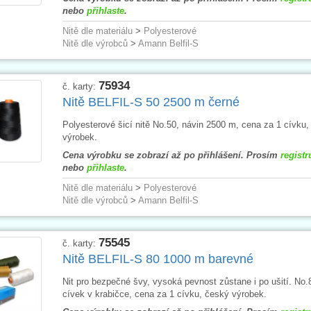
nebo
přihlaste
.
Nitě dle materiálu
>
Polyesterové
Nitě dle výrobců
>
Amann Belfil-S
75934
č. karty:
Nitě BELFIL-S 50 2500 m černé
Polyesterové šicí nitě No.50, návin 2500 m, cena za 1 cívku,
výrobek.
Cena výrobku se zobrazí až po přihlášení. Prosím
registr
nebo
přihlaste
.
Nitě dle materiálu
>
Polyesterové
Nitě dle výrobců
>
Amann Belfil-S
75545
č. karty:
Nitě BELFIL-S 80 1000 m barevné
Nit pro bezpečné švy, vysoká pevnost zůstane i po ušití. No.
cívek v krabičce, cena za 1 cívku, český výrobek.