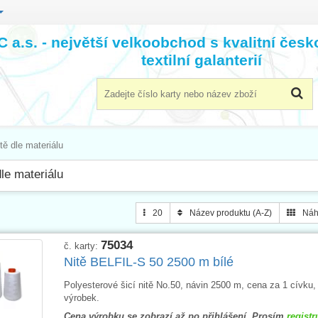
 a.s. - největší velkoobchod s kvalitní čes
textilní galanterií
tě dle materiálu
dle materiálu
20
Název produktu (A-Z)
Náh
75034
č. karty:
Nitě BELFIL-S 50 2500 m bílé
Polyesterové šicí nitě No.50, návin 2500 m, cena za 1 cívku,
výrobek.
Cena výrobku se zobrazí až po přihlášení. Prosím
registr