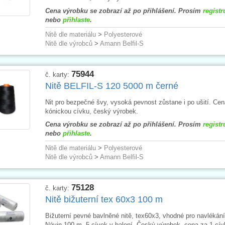
Cena výrobku se zobrazí až po přihlášení. Prosím
registr
nebo
přihlaste
.
Nitě dle materiálu
>
Polyesterové
Nitě dle výrobců
>
Amann Belfil-S
75944
č. karty:
Nitě BELFIL-S 120 5000 m černé
Nit pro bezpečné švy, vysoká pevnost zůstane i po ušití. Cen
kónickou cívku, český výrobek.
Cena výrobku se zobrazí až po přihlášení. Prosím
registr
nebo
přihlaste
.
Nitě dle materiálu
>
Polyesterové
Nitě dle výrobců
>
Amann Belfil-S
75128
č. karty:
Nitě bižuterní tex 60x3 100 m
Bižuterní pevné bavlněné nitě, tex60x3, vhodné pro navlékání
Návin 100 m, 5 cívek v balení. Český výrobek, cena za 1 cív