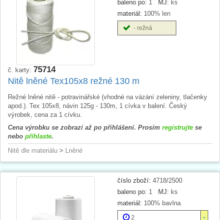
baleno po:
1
MJ:
ks
materiál:
100% len
- režná
75714
č. karty:
Nitě lněné Tex105x8 režné 130 m
Režné lněné nitě - potravinářské (vhodné na vázání zeleniny, tlačenky
apod.). Tex 105x8, návin 125g - 130m, 1 cívka v balení. Český
výrobek, cena za 1 cívku.
Cena výrobku se zobrazí až po přihlášení. Prosím
registrujte
se
nebo
přihlaste
.
Nitě dle materiálu
>
Lněné
číslo zboží:
4718/2500
baleno po:
1
MJ:
ks
materiál:
100% bavlna
2