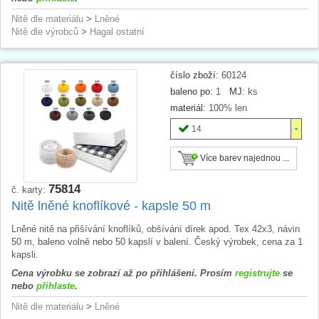
Nitě dle materiálu
>
Lněné
Nitě dle výrobců
>
Hagal ostatní
číslo zboží:
60124
baleno po:
1
MJ:
ks
materiál:
100% len
14
Více barev najednou ...
75814
č. karty:
Nitě lněné knoflíkové - kapsle 50 m
Lněné nitě na přišívání knoflíků, obšívání dírek apod. Tex 42x3, návin
50 m, baleno volně nebo 50 kapslí v balení. Český výrobek, cena za 1
kapsli.
Cena výrobku se zobrazí až po přihlášení. Prosím
registrujte
se
nebo
přihlaste
.
Nitě dle materiálu
>
Lněné