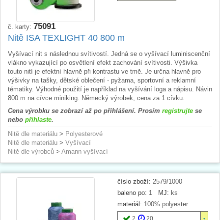
75091
č. karty:
Nitě ISA TEXLIGHT 40 800 m
Vyšívací nit s následnou svítivostí. Jedná se o vyšívací luminiscenční
vlákno vykazující po osvětlení efekt zachování svítivosti. Výšivka
touto nití je efektní hlavně při kontrastu ve tmě. Je určna hlavně pro
výšivky na tašky, dětské oblečení - pyžama, sportovní a reklamní
tématiky. Výhodné použití je například na vyšívání loga a nápisu. Návin
800 m na cívce miniking. Německý výrobek, cena za 1 cívku.
Cena výrobku se zobrazí až po přihlášení. Prosím
registrujte
se
nebo
přihlaste
.
Nitě dle materiálu
>
Polyesterové
Nitě dle materiálu
>
Vyšívací
Nitě dle výrobců
>
Amann vyšívací
číslo zboží:
2579/1000
baleno po:
1
MJ:
ks
materiál:
100% polyester
2
20