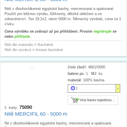
Nitě z dlouhovlákenné egyptské bavlny, mercerované a opalované.
Použití pro běžnou výrobu, lůžkoviny, dětské oblečení a ve
zdravotnictví. Tex 19,2x2, návin 5000 m. Německý výrobek, cena za 1
cívku.
Cena výrobku se zobrazí až po přihlášení. Prosím
registrujte
se
nebo
přihlaste
.
Nitě dle materiálu
>
Bavlněné
Nitě dle výrobců
>
Amann bavlněné
číslo zboží:
4661/5000
baleno po:
1
MJ:
ks
materiál:
100% bavlna
2
Více barev najednou ...
75090
č. karty:
Nitě MERCIFIL 60 - 5000 m
Nit z dlouhovlákenné egyptské bavlny, mercerované a opalované.