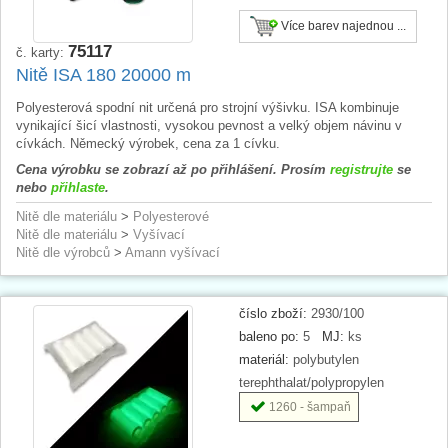
Více barev najednou ...
75117
č. karty:
Nitě ISA 180 20000 m
Polyesterová spodní nit určená pro strojní výšivku. ISA kombinuje
vynikající šicí vlastnosti, vysokou pevnost a velký objem návinu v
cívkách. Německý výrobek, cena za 1 cívku.
Cena výrobku se zobrazí až po přihlášení. Prosím
registrujte
se
nebo
přihlaste
.
Nitě dle materiálu
>
Polyesterové
Nitě dle materiálu
>
Vyšívací
Nitě dle výrobců
>
Amann vyšívací
číslo zboží:
2930/100
baleno po:
5
MJ:
ks
materiál:
polybutylen
terephthalat/polypropylen
1260 - šampaň