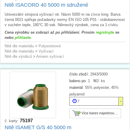
Nitě ISACORD 40 5000 m sdružené
Univerzální strojová vyšívací nit. Návin 5000 m na cívce king. Barva
černá 0021 splňuje požadavky normy EN ISO 105 P01 - stálobarevnost
v suchém teple, 180°C 30 sek. Německý výrobek, cena za 1 cívku.
Cena výrobku se zobrazí až po přihlášení. Prosím
registrujte
se
nebo
přihlaste
.
Nitě dle materiálu
>
Polyesterové
Nitě dle materiálu
>
Vyšívací
Nitě dle výrobců
>
Amann vyšívací
číslo zboží:
2943/5000
baleno po:
1
MJ:
ks
materiál:
55% polyester, 45%
polyamid
7
Více barev najednou ...
75197
č. karty:
Nitě ISAMET G/S 40 5000 m