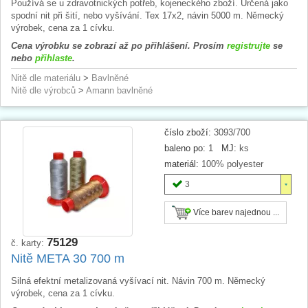
Používá se u zdravotnických potřeb, kojeneckého zboží. Určená jako
spodní nit při šití, nebo vyšívání. Tex 17x2, návin 5000 m. Německý
výrobek, cena za 1 cívku.
Cena výrobku se zobrazí až po přihlášení. Prosím
registrujte
se
nebo
přihlaste
.
Nitě dle materiálu
>
Bavlněné
Nitě dle výrobců
>
Amann bavlněné
číslo zboží:
3093/700
baleno po:
1
MJ:
ks
materiál:
100% polyester
3
Více barev najednou ...
75129
č. karty:
Nitě META 30 700 m
Silná efektní metalizovaná vyšívací nit. Návin 700 m. Německý
výrobek, cena za 1 cívku.