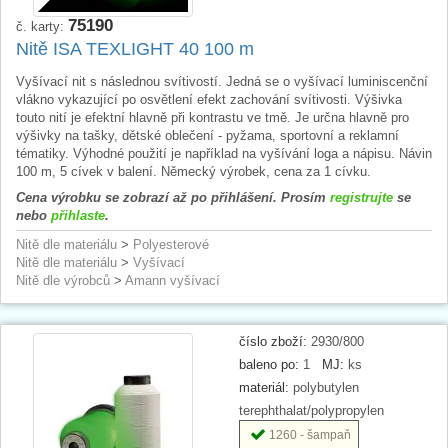
75190
č. karty:
Nitě ISA TEXLIGHT 40 100 m
Vyšívací nit s následnou svítivostí. Jedná se o vyšívací luminiscenční
vlákno vykazující po osvětlení efekt zachování svítivosti. Výšivka
touto nití je efektní hlavně při kontrastu ve tmě. Je určna hlavně pro
výšivky na tašky, dětské oblečení - pyžama, sportovní a reklamní
tématiky. Výhodné použití je například na vyšívání loga a nápisu. Návin
100 m, 5 cívek v balení. Německý výrobek, cena za 1 cívku.
Cena výrobku se zobrazí až po přihlášení. Prosím
registrujte
se
nebo
přihlaste
.
Nitě dle materiálu
>
Polyesterové
Nitě dle materiálu
>
Vyšívací
Nitě dle výrobců
>
Amann vyšívací
číslo zboží:
2930/800
baleno po:
1
MJ:
ks
materiál:
polybutylen
terephthalat/polypropylen
1260 - šampaň