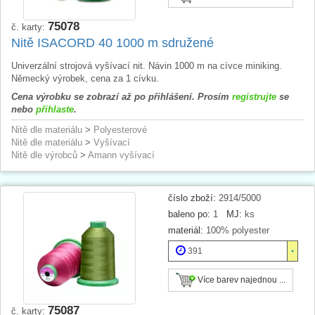
75078
č. karty:
Nitě ISACORD 40 1000 m sdružené
Univerzální strojová vyšívací nit. Návin 1000 m na cívce miniking.
Německý výrobek, cena za 1 cívku.
Cena výrobku se zobrazí až po přihlášení. Prosím
registrujte
se
nebo
přihlaste
.
Nitě dle materiálu
>
Polyesterové
Nitě dle materiálu
>
Vyšívací
Nitě dle výrobců
>
Amann vyšívací
číslo zboží:
2914/5000
baleno po:
1
MJ:
ks
materiál:
100% polyester
391
Více barev najednou ...
75087
č. karty: