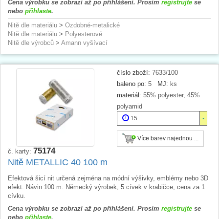
Cena výrobku se zobrazí až po přihlášení. Prosím
registrujte
se
nebo
přihlaste
.
Nitě dle materiálu
>
Ozdobné-metalické
Nitě dle materiálu
>
Polyesterové
Nitě dle výrobců
>
Amann vyšívací
číslo zboží:
7633/100
baleno po:
5
MJ:
ks
materiál:
55% polyester, 45%
polyamid
15
Více barev najednou ...
75174
č. karty:
Nitě METALLIC 40 100 m
Efektová šicí nit určená zejména na módní výšivky, emblémy nebo 3D
efekt. Návin 100 m. Německý výrobek, 5 cívek v krabičce, cena za 1
cívku.
Cena výrobku se zobrazí až po přihlášení. Prosím
registrujte
se
nebo
přihlaste
.