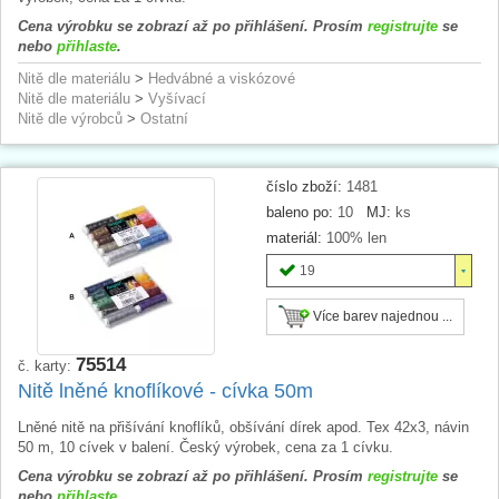
Cena výrobku se zobrazí až po přihlášení. Prosím
registrujte
se
nebo
přihlaste
.
Nitě dle materiálu
>
Hedvábné a viskózové
Nitě dle materiálu
>
Vyšívací
Nitě dle výrobců
>
Ostatní
číslo zboží:
1481
baleno po:
10
MJ:
ks
materiál:
100% len
19
Více barev najednou ...
75514
č. karty:
Nitě lněné knoflíkové - cívka 50m
Lněné nitě na přišívání knoflíků, obšívání dírek apod. Tex 42x3, návin
50 m, 10 cívek v balení. Český výrobek, cena za 1 cívku.
Cena výrobku se zobrazí až po přihlášení. Prosím
registrujte
se
nebo
přihlaste
.