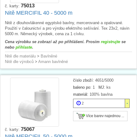
75013
č. karty:
Nitě MERCIFIL 40 - 5000 m
Nitě z dlouhovlákenné egyptské bavlny, mercerované a opalované.
Použití v čalounictví a pro výrobu efektního sešívání. Tex 23x2, návin
5000 m. Německý výrobek, cena za 1 cívku.
Cena výrobku se zobrazí až po přihlášení. Prosím
registrujte
se
nebo
přihlaste
.
Nitě dle materiálu
>
Bavlněné
Nitě dle výrobců
>
Amann bavlněné
číslo zboží:
4651/5000
baleno po:
1
MJ:
ks
materiál:
100% bavlna
2
Více barev najednou ...
75067
č. karty:
Nitě MERCIFIL 50 - 5000 m