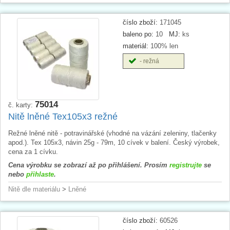
číslo zboží:
171045
baleno po:
10
MJ:
ks
materiál:
100% len
- režná
75014
č. karty:
Nitě lněné Tex105x3 režné
Režné lněné nitě - potravinářské (vhodné na vázání zeleniny, tlačenky
apod.). Tex 105x3, návin 25g - 79m, 10 cívek v balení. Český výrobek,
cena za 1 cívku.
Cena výrobku se zobrazí až po přihlášení. Prosím
registrujte
se
nebo
přihlaste
.
Nitě dle materiálu
>
Lněné
číslo zboží:
60526