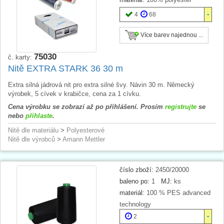
4
68
Více barev najednou ...
75030
č. karty:
Nitě EXTRA STARK 36 30 m
Extra silná jádrová nit pro extra silné švy. Návin 30 m. Německý
výrobek, 5 cívek v krabičce, cena za 1 cívku.
Cena výrobku se zobrazí až po přihlášení. Prosím
registrujte
se
nebo
přihlaste
.
Nitě dle materiálu
>
Polyesterové
Nitě dle výrobců
>
Amann Mettler
číslo zboží:
2450/20000
baleno po:
1
MJ:
ks
materiál:
100 % PES advanced
technology
2