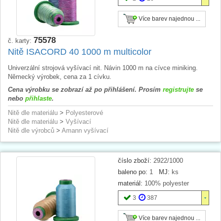
Více barev najednou ...
75578
č. karty:
Nitě ISACORD 40 1000 m multicolor
Univerzální strojová vyšívací nit. Návin 1000 m na cívce miniking.
Německý výrobek, cena za 1 cívku.
Cena výrobku se zobrazí až po přihlášení. Prosím
registrujte
se
nebo
přihlaste
.
Nitě dle materiálu
>
Polyesterové
Nitě dle materiálu
>
Vyšívací
Nitě dle výrobců
>
Amann vyšívací
číslo zboží:
2922/1000
baleno po:
1
MJ:
ks
materiál:
100% polyester
3
387
Více barev najednou ...