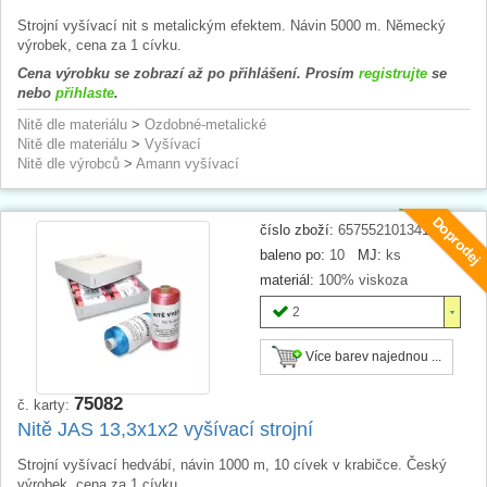
Strojní vyšívací nit s metalickým efektem. Návin 5000 m. Německý
výrobek, cena za 1 cívku.
Cena výrobku se zobrazí až po přihlášení. Prosím
registrujte
se
nebo
přihlaste
.
Nitě dle materiálu
>
Ozdobné-metalické
Nitě dle materiálu
>
Vyšívací
Nitě dle výrobců
>
Amann vyšívací
Doprodej
číslo zboží:
657552101341
baleno po:
10
MJ:
ks
materiál:
100% viskoza
2
Více barev najednou ...
75082
č. karty:
Nitě JAS 13,3x1x2 vyšívací strojní
Strojní vyšívací hedvábí, návin 1000 m, 10 cívek v krabičce. Český
výrobek, cena za 1 cívku.