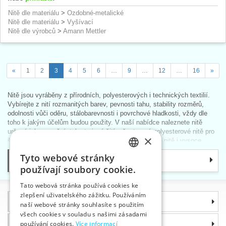
Nitě dle materiálu
>
Ozdobné-metalické
Nitě dle materiálu
>
Vyšívací
Nitě dle výrobců
>
Amann Mettler
«
1
2
3
4
5
6
…
9
…
12
…
16
»
Nitě jsou vyráběny z přírodních, polyesterových i technických textilií.
Vybírejte z nití rozmanitých barev, pevnosti tahu, stability rozměrů,
odolnosti vůči oděru, stálobarevnosti i povrchové hladkosti, vždy dle
toho k jakým účelům budou použity. V naší nabídce naleznete nitě
určené jak pro ruční, tak strojové šití, všestranné polyesterové nitě pro
×
šití oděvů i bytových textilií, velice efektní metalické nitě i vysoce
výkonné nitě, zpracovatelné na šicích automatech či monofilová šicí
Tyto webové stránky
vlákna, určená na technické použití a těžké švy.
Kategorie
CZECH
používají soubory cookie.
Dodáme vám
vyšívací hedvábí
, stejně jako
nitě obuvnické
či
SLOVAK
žáruvzdorné
!
Tato webová stránka používá cookies ke
Tip
: Na módní výšivky pro velmi jemné látky (např. šifon) doporučujme
zlepšení uživatelského zážitku. Používáním
ENGLISH
Informace
použít
polyesterovou nit pro strojní výšivku ISACORD
s nádherným
naší webové stránky souhlasíte s použitím
leskem, barevnou stálostí a vynikající pevností.
GERMAN
všech cookies v souladu s našimi zásadami
Proč si zvolit právě nás
používání cookies.
Více informací