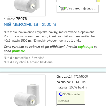
Více barev najednou ...
75076
č. karty:
Nitě MERCIFIL 18 - 2500 m
Nitě z dlouhovlákenné egyptské bavlny, mercerované a opalované.
Použití v obuvnickém průmyslu, k sešívání těžkých materiálů. Tex
40x3, návin 2500 m. Německý výrobek, cena za 1 cívku.
Cena výrobku se zobrazí až po přihlášení. Prosím
registrujte
se
nebo
přihlaste
.
Nitě dle materiálu
>
Bavlněné
Nitě dle výrobců
>
Amann bavlněné
číslo zboží:
4724/5000
baleno po:
1
MJ:
ks
materiál:
100% bavlna
3000 - světle
krémová