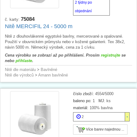
2 týdny po
objednání
75084
č. karty:
Nitě MERCIFIL 24 - 5000 m
Nitě z dlouhovlákenné egyptské bavlny, mercerované a opalované.
Použití v obuvnickém průmyslu nebo v kožené galanterii. Tex 38x2,
návin 5000 m. Německý výrobek, cena za 1 cívku.
Cena výrobku se zobrazí až po přihlášení. Prosím
registrujte
se
nebo
přihlaste
.
Nitě dle materiálu
>
Bavlněné
Nitě dle výrobců
>
Amann bavlněné
číslo zboží:
4554/5000
baleno po:
1
MJ:
ks
materiál:
100% bavlna
2
Více barev najednou ...