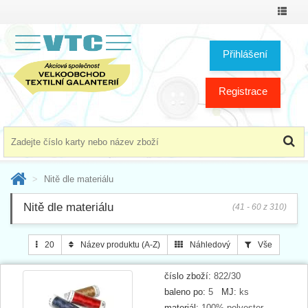
Přepno
menu
Přihlášení
Registrace
Nitě dle materiálu
Nitě dle materiálu
(41 - 60 z 310)
20
Název produktu (A-Z)
Náhledový
Vše
číslo zboží:
822/30
baleno po:
5
MJ:
ks
materiál:
100% polyester