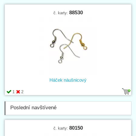
88530
č. karty:
Háček náušnicový
1
2
Poslední navštívené
80150
č. karty: