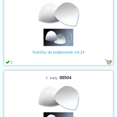
Košíčky do podprsenek vel.14
1
88504
č. karty: