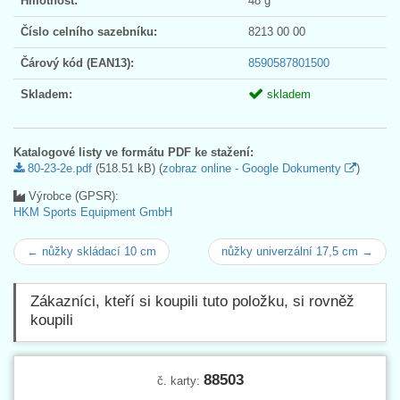
Hmotnost:
48 g
Číslo celního sazebníku:
8213 00 00
Čárový kód (EAN13):
8590587801500
Skladem:
skladem
Katalogové listy ve formátu PDF ke stažení:
80-23-2e.pdf
(518.51 kB) (
zobraz online - Google Dokumenty
)
Výrobce (GPSR):
HKM Sports Equipment GmbH
← nůžky skládací 10 cm
nůžky univerzální 17,5 cm →
Zákazníci, kteří si koupili tuto položku, si rovněž
koupili
88503
č. karty: