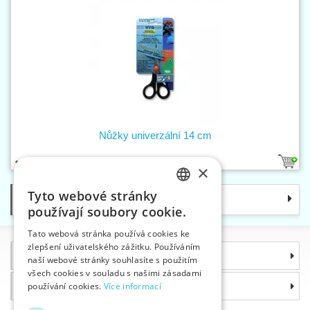
Nůžky univerzální 14 cm
1
×
Tyto webové stránky
Kategorie
CZECH
používají soubory cookie.
SLOVAK
Tato webová stránka používá cookies ke
zlepšení uživatelského zážitku. Používáním
ENGLISH
Informace
naší webové stránky souhlasíte s použitím
GERMAN
všech cookies v souladu s našimi zásadami
Proč si zvolit právě nás
používání cookies.
Více informací