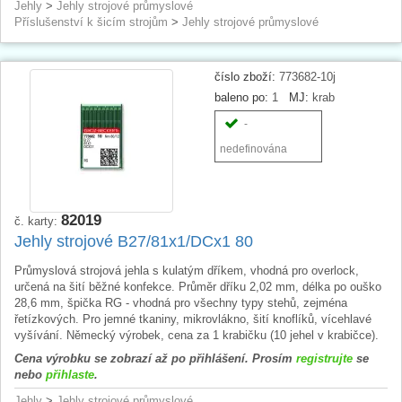
Jehly
>
Jehly strojové průmyslové
Příslušenství k šicím strojům
>
Jehly strojové průmyslové
číslo zboží:
773682-10j
baleno po:
1
MJ:
krab
-
nedefinována
82019
č. karty:
Jehly strojové B27/81x1/DCx1 80
Průmyslová strojová jehla s kulatým dříkem, vhodná pro overlock,
určená na šití běžné konfekce. Průměr dříku 2,02 mm, délka po ouško
28,6 mm, špička RG - vhodná pro všechny typy stehů, zejména
řetízkových. Pro jemné tkaniny, mikrovlákno, šití knoflíků, vícehlavé
vyšívání. Německý výrobek, cena za 1 krabičku (10 jehel v krabičce).
Cena výrobku se zobrazí až po přihlášení. Prosím
registrujte
se
nebo
přihlaste
.
Jehly
>
Jehly strojové průmyslové