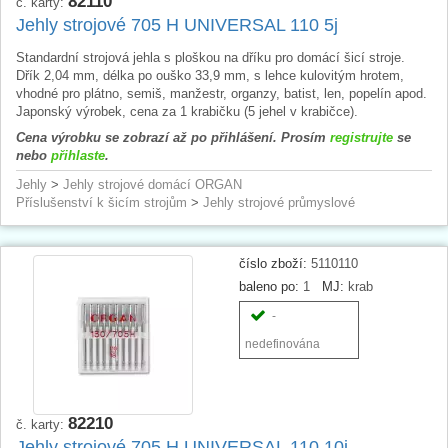
82110
č. karty:
Jehly strojové 705 H UNIVERSAL 110 5j
Standardní strojová jehla s ploškou na dříku pro domácí šicí stroje.
Dřík 2,04 mm, délka po ouško 33,9 mm, s lehce kulovitým hrotem,
vhodné pro plátno, semiš, manžestr, organzy, batist, len, popelín apod.
Japonský výrobek, cena za 1 krabičku (5 jehel v krabičce).
Cena výrobku se zobrazí až po přihlášení. Prosím
registrujte
se
nebo
přihlaste
.
Jehly
>
Jehly strojové domácí ORGAN
Příslušenství k šicím strojům
>
Jehly strojové průmyslové
číslo zboží:
5110110
baleno po:
1
MJ:
krab
-
nedefinována
82210
č. karty:
Jehly strojové 705 H UNIVERSAL 110 10j