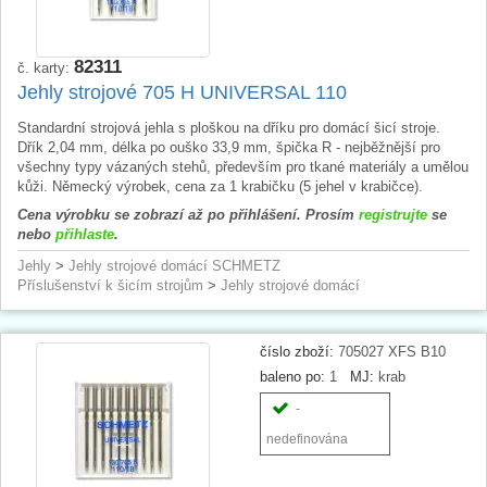
82311
č. karty:
Jehly strojové 705 H UNIVERSAL 110
Standardní strojová jehla s ploškou na dříku pro domácí šicí stroje.
Dřík 2,04 mm, délka po ouško 33,9 mm, špička R - nejběžnější pro
všechny typy vázaných stehů, především pro tkané materiály a umělou
kůži. Německý výrobek, cena za 1 krabičku (5 jehel v krabičce).
Cena výrobku se zobrazí až po přihlášení. Prosím
registrujte
se
nebo
přihlaste
.
Jehly
>
Jehly strojové domácí SCHMETZ
Příslušenství k šicím strojům
>
Jehly strojové domácí
číslo zboží:
705027 XFS B10
baleno po:
1
MJ:
krab
-
nedefinována