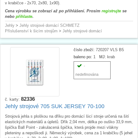
v krabičce - 2x70, 2x80, 1x90).
Cena výrobku se zobrazí až po přihlášení. Prosím
registrujte
se
nebo
přihlaste
.
Jehly
>
Jehly strojové domácí SCHMETZ
Příslušenství k šicím strojům
>
Jehly strojové domácí
číslo zboží:
720207 VLS B5
baleno po:
1
MJ:
krab
-
nedefinována
82336
č. karty:
Jehly strojové 705 SUK JERSEY 70-100
Strojová jehla s ploškou na dříku pro domácí šicí stroje určená na šití
elastických materiálů a úpletů. Dřík 2,04 mm, délka po ouško 33,9 mm,
špička Ball Point - zakulacená špička, která projde mezi vlákny
pleteniny a nepoškodí ji. Německý výrobek, cena za 1 krabičku (5 jehel