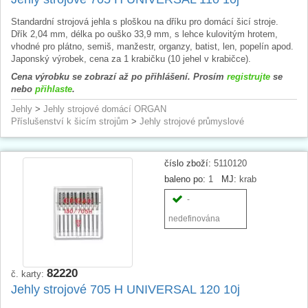
Standardní strojová jehla s ploškou na dříku pro domácí šicí stroje.
Dřík 2,04 mm, délka po ouško 33,9 mm, s lehce kulovitým hrotem,
vhodné pro plátno, semiš, manžestr, organzy, batist, len, popelín apod.
Japonský výrobek, cena za 1 krabičku (10 jehel v krabičce).
Cena výrobku se zobrazí až po přihlášení. Prosím
registrujte
se
nebo
přihlaste
.
Jehly
>
Jehly strojové domácí ORGAN
Příslušenství k šicím strojům
>
Jehly strojové průmyslové
číslo zboží:
5110120
baleno po:
1
MJ:
krab
-
nedefinována
82220
č. karty:
Jehly strojové 705 H UNIVERSAL 120 10j