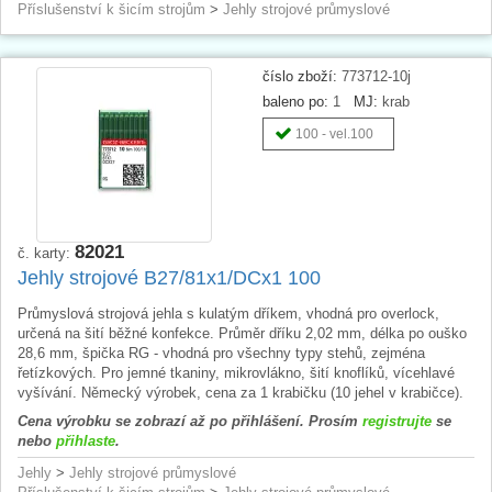
Příslušenství k šicím strojům
>
Jehly strojové průmyslové
číslo zboží:
773712-10j
baleno po:
1
MJ:
krab
100 - vel.100
82021
č. karty:
Jehly strojové B27/81x1/DCx1 100
Průmyslová strojová jehla s kulatým dříkem, vhodná pro overlock,
určená na šití běžné konfekce. Průměr dříku 2,02 mm, délka po ouško
28,6 mm, špička RG - vhodná pro všechny typy stehů, zejména
řetízkových. Pro jemné tkaniny, mikrovlákno, šití knoflíků, vícehlavé
vyšívání. Německý výrobek, cena za 1 krabičku (10 jehel v krabičce).
Cena výrobku se zobrazí až po přihlášení. Prosím
registrujte
se
nebo
přihlaste
.
Jehly
>
Jehly strojové průmyslové