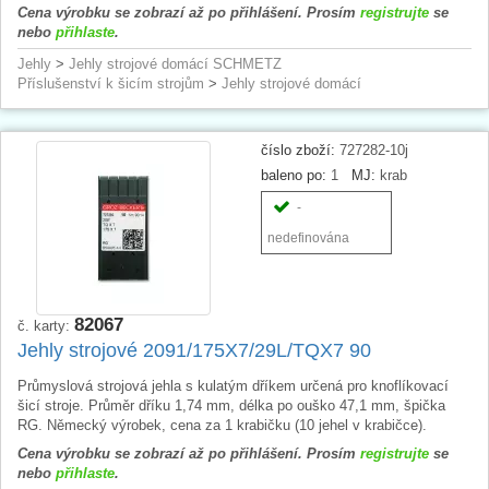
Cena výrobku se zobrazí až po přihlášení. Prosím
registrujte
se
nebo
přihlaste
.
Jehly
>
Jehly strojové domácí SCHMETZ
Příslušenství k šicím strojům
>
Jehly strojové domácí
číslo zboží:
727282-10j
baleno po:
1
MJ:
krab
-
nedefinována
82067
č. karty:
Jehly strojové 2091/175X7/29L/TQX7 90
Průmyslová strojová jehla s kulatým dříkem určená pro knoflíkovací
šicí stroje. Průměr dříku 1,74 mm, délka po ouško 47,1 mm, špička
RG. Německý výrobek, cena za 1 krabičku (10 jehel v krabičce).
Cena výrobku se zobrazí až po přihlášení. Prosím
registrujte
se
nebo
přihlaste
.