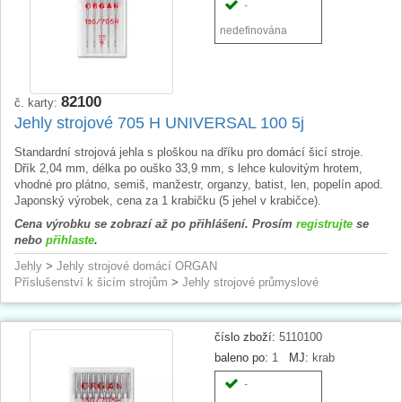
-
nedefinována
82100
č. karty:
Jehly strojové 705 H UNIVERSAL 100 5j
Standardní strojová jehla s ploškou na dříku pro domácí šicí stroje.
Dřík 2,04 mm, délka po ouško 33,9 mm, s lehce kulovitým hrotem,
vhodné pro plátno, semiš, manžestr, organzy, batist, len, popelín apod.
Japonský výrobek, cena za 1 krabičku (5 jehel v krabičce).
Cena výrobku se zobrazí až po přihlášení. Prosím
registrujte
se
nebo
přihlaste
.
Jehly
>
Jehly strojové domácí ORGAN
Příslušenství k šicím strojům
>
Jehly strojové průmyslové
číslo zboží:
5110100
baleno po:
1
MJ:
krab
-