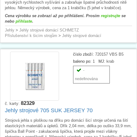
vysokých rychlostech vyšívání a zabraňuje špatné průchodnosti nitě
jehlou. Německý výrobek, cena za 1 krabičku (5 jehel v krabičce).
Cena výrobku se zobrazí až po přihlášení. Prosím
registrujte
se
nebo
přihlaste
.
Jehly
>
Jehly strojové domácí SCHMETZ
Příslušenství k šicím strojům
>
Jehly strojové domácí
číslo zboží:
720157 VBS B5
baleno po:
1
MJ:
krab
-
nedefinována
82329
č. karty:
Jehly strojové 705 SUK JERSEY 70
Strojová jehla s ploškou na dříku pro domácí šicí stroje určená na šití
elastických materiálů a úpletů. Dřík 2,04 mm, délka po ouško 33,9 mm,
špička Ball Point - zakulacená špička, která projde mezi vlákny
pleteniny a nepoškodí ji. Německý výrobek, cena za 1 krabičku (5 jehel