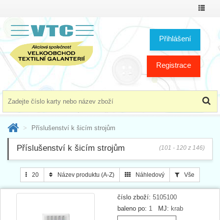
Přepno
menu
Přihlášení
Registrace
Příslušenství k šicím strojům
Příslušenství k šicím strojům
(101 - 120 z 146)
20
Název produktu (A-Z)
Náhledový
Vše
číslo zboží:
5105100
baleno po:
1
MJ:
krab