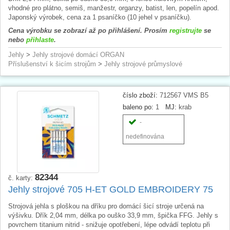
vhodné pro plátno, semiš, manžestr, organzy, batist, len, popelín apod.
Japonský výrobek, cena za 1 psaníčko (10 jehel v psaníčku).
Cena výrobku se zobrazí až po přihlášení. Prosím
registrujte
se
nebo
přihlaste
.
Jehly
>
Jehly strojové domácí ORGAN
Příslušenství k šicím strojům
>
Jehly strojové průmyslové
číslo zboží:
712567 VMS B5
baleno po:
1
MJ:
krab
-
nedefinována
82344
č. karty:
Jehly strojové 705 H-ET GOLD EMBROIDERY 75
Strojová jehla s ploškou na dříku pro domácí šicí stroje určená na
výšivku. Dřík 2,04 mm, délka po ouško 33,9 mm, špička FFG. Jehly s
povrchem titanium nitrid - snižuje opotřebení, lépe odvádí teplotu při