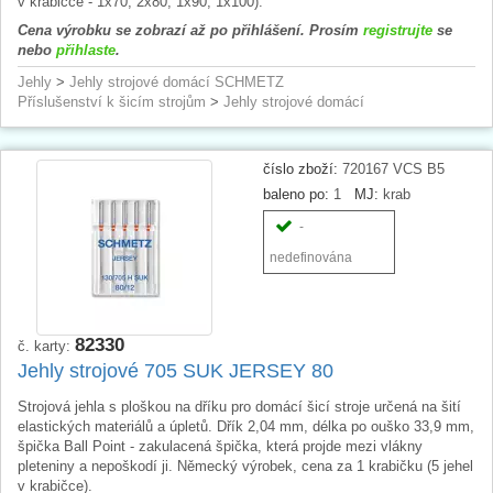
v krabičce - 1x70, 2x80, 1x90, 1x100).
Cena výrobku se zobrazí až po přihlášení. Prosím
registrujte
se
nebo
přihlaste
.
Jehly
>
Jehly strojové domácí SCHMETZ
Příslušenství k šicím strojům
>
Jehly strojové domácí
číslo zboží:
720167 VCS B5
baleno po:
1
MJ:
krab
-
nedefinována
82330
č. karty:
Jehly strojové 705 SUK JERSEY 80
Strojová jehla s ploškou na dříku pro domácí šicí stroje určená na šití
elastických materiálů a úpletů. Dřík 2,04 mm, délka po ouško 33,9 mm,
špička Ball Point - zakulacená špička, která projde mezi vlákny
pleteniny a nepoškodí ji. Německý výrobek, cena za 1 krabičku (5 jehel
v krabičce).