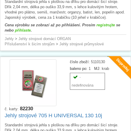
Standardní strojová jehla s ploškou na dříku pro domácí šicí stroje.
Dřík 2,04 mm, délka po ouško 33,9 mm, s lehce kulovitým hrotem,
vhodné pro plátno, semiš, manžestr, organzy, batist, len, popelín apod.
Japonský výrobek, cena za 1 krabičku (10 jehel v krabičce).
Cena výrobku se zobrazí až po přihlášení. Prosím
registrujte
se
nebo
přihlaste
.
Jehly
>
Jehly strojové domácí ORGAN
Příslušenství k šicím strojům
>
Jehly strojové průmyslové
Doprodej
číslo zboží:
5110130
baleno po:
1
MJ:
krab
-
nedefinována
82230
č. karty:
Jehly strojové 705 H UNIVERSAL 130 10j
Standardní strojová jehla s ploškou na dříku pro domácí šicí stroje.
Dřík 2,04 mm, délka po ouško 33,9 mm, s lehce kulovitým hrotem,