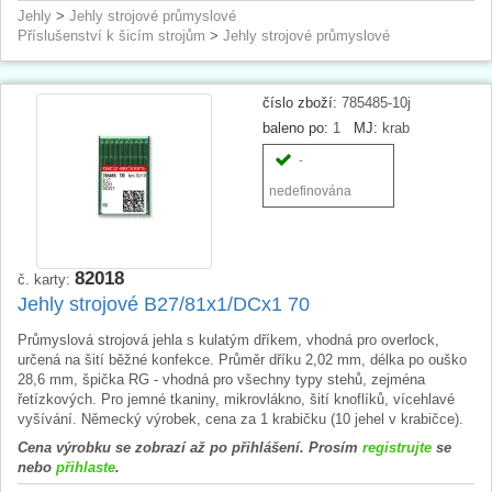
Jehly
>
Jehly strojové průmyslové
Příslušenství k šicím strojům
>
Jehly strojové průmyslové
číslo zboží:
785485-10j
baleno po:
1
MJ:
krab
-
nedefinována
82018
č. karty:
Jehly strojové B27/81x1/DCx1 70
Průmyslová strojová jehla s kulatým dříkem, vhodná pro overlock,
určená na šití běžné konfekce. Průměr dříku 2,02 mm, délka po ouško
28,6 mm, špička RG - vhodná pro všechny typy stehů, zejména
řetízkových. Pro jemné tkaniny, mikrovlákno, šití knoflíků, vícehlavé
vyšívání. Německý výrobek, cena za 1 krabičku (10 jehel v krabičce).
Cena výrobku se zobrazí až po přihlášení. Prosím
registrujte
se
nebo
přihlaste
.