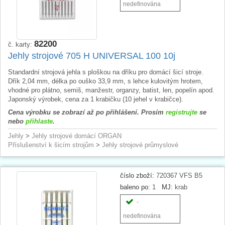
nedefinována
82200
č. karty:
Jehly strojové 705 H UNIVERSAL 100 10j
Standardní strojová jehla s ploškou na dříku pro domácí šicí stroje.
Dřík 2,04 mm, délka po ouško 33,9 mm, s lehce kulovitým hrotem,
vhodné pro plátno, semiš, manžestr, organzy, batist, len, popelín apod.
Japonský výrobek, cena za 1 krabičku (10 jehel v krabičce).
Cena výrobku se zobrazí až po přihlášení. Prosím
registrujte
se
nebo
přihlaste
.
Jehly
>
Jehly strojové domácí ORGAN
Příslušenství k šicím strojům
>
Jehly strojové průmyslové
číslo zboží:
720367 VFS B5
baleno po:
1
MJ:
krab
-
nedefinována