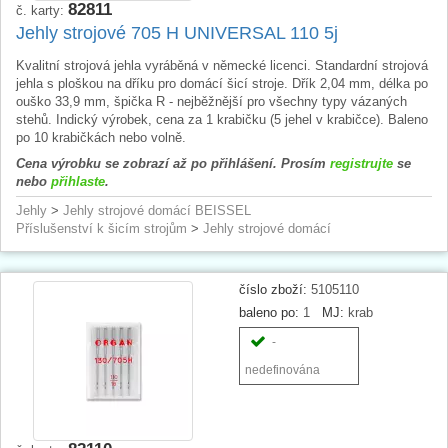
82811
č. karty:
Jehly strojové 705 H UNIVERSAL 110 5j
Kvalitní strojová jehla vyráběná v německé licenci. Standardní strojová
jehla s ploškou na dříku pro domácí šicí stroje. Dřík 2,04 mm, délka po
ouško 33,9 mm, špička R - nejběžnější pro všechny typy vázaných
stehů. Indický výrobek, cena za 1 krabičku (5 jehel v krabičce). Baleno
po 10 krabičkách nebo volně.
Cena výrobku se zobrazí až po přihlášení. Prosím
registrujte
se
nebo
přihlaste
.
Jehly
>
Jehly strojové domácí BEISSEL
Příslušenství k šicím strojům
>
Jehly strojové domácí
číslo zboží:
5105110
baleno po:
1
MJ:
krab
-
nedefinována