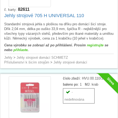
82611
č. karty:
Jehly strojové 705 H UNIVERSAL 110
Standardní strojová jehla s ploškou na dříku pro domácí šicí stroje.
Dřík 2,04 mm, délka po ouško 33,9 mm, špička R - nejběžnější pro
všechny typy vázaných stehů, především pro tkané materiály a umělou
kůži. Německý výrobek, cena za 1 krabičku (10 jehel v krabičce).
Cena výrobku se zobrazí až po přihlášení. Prosím
registrujte
se
nebo
přihlaste
.
Jehly
>
Jehly strojové domácí SCHMETZ
Příslušenství k šicím strojům
>
Jehly strojové domácí
číslo zboží:
HVU.00.110/18
Sleva
baleno po:
1
MJ:
krab
-
nedefinována