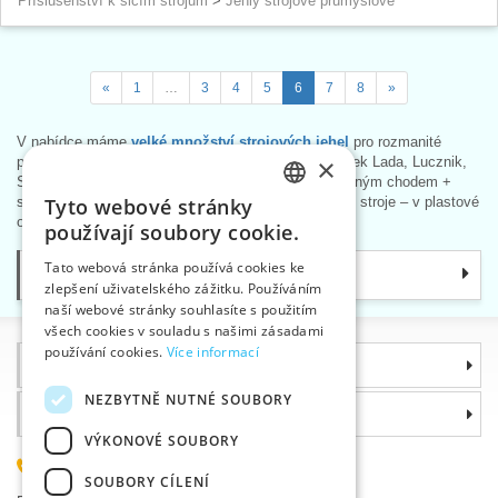
Příslušenství k šicím strojům
>
Jehly strojové průmyslové
«
1
…
3
4
5
6
7
8
»
V nabídce máme
velké množství strojových jehel
pro rozmanité
×
použití,
spodní cívky a řemeny
pro šicí stroje značek Lada, Lucznik,
Singer a Veritas. Dále pak
speciální pinzetu
s opačným chodem +
samodržící funkcí a medicinální
bílý olej
22 pro šicí stroje – v plastové
Tyto webové stránky
CZECH
olejničce s objemem 50 a 100 ml.
používají soubory cookie.
SLOVAK
Tato webová stránka používá cookies ke
Kategorie
zlepšení uživatelského zážitku. Používáním
ENGLISH
naší webové stránky souhlasíte s použitím
GERMAN
všech cookies v souladu s našimi zásadami
používání cookies.
Více informací
Informace
NEZBYTNĚ NUTNÉ SOUBORY
Proč si zvolit právě nás
VÝKONOVÉ SOUBORY
585 051 217
SOUBORY CÍLENÍ