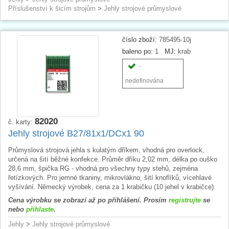
Příslušenství k šicím strojům
>
Jehly strojové průmyslové
číslo zboží:
785495-10j
baleno po:
1
MJ:
krab
-
nedefinována
82020
č. karty:
Jehly strojové B27/81x1/DCx1 90
Průmyslová strojová jehla s kulatým dříkem, vhodná pro overlock,
určená na šití běžné konfekce. Průměr dříku 2,02 mm, délka po ouško
28,6 mm, špička RG - vhodná pro všechny typy stehů, zejména
řetízkových. Pro jemné tkaniny, mikrovlákno, šití knoflíků, vícehlavé
vyšívání. Německý výrobek, cena za 1 krabičku (10 jehel v krabičce).
Cena výrobku se zobrazí až po přihlášení. Prosím
registrujte
se
nebo
přihlaste
.
Jehly
>
Jehly strojové průmyslové