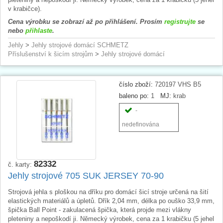
v krabičce).
Cena výrobku se zobrazí až po přihlášení. Prosím
registrujte
se
nebo
přihlaste
.
Jehly
>
Jehly strojové domácí SCHMETZ
Příslušenství k šicím strojům
>
Jehly strojové domácí
číslo zboží:
720197 VHS B5
baleno po:
1
MJ:
krab
-
nedefinována
82332
č. karty:
Jehly strojové 705 SUK JERSEY 70-90
Strojová jehla s ploškou na dříku pro domácí šicí stroje určená na šití
elastických materiálů a úpletů. Dřík 2,04 mm, délka po ouško 33,9 mm,
špička Ball Point - zakulacená špička, která projde mezi vlákny
pleteniny a nepoškodí ji. Německý výrobek, cena za 1 krabičku (5 jehel