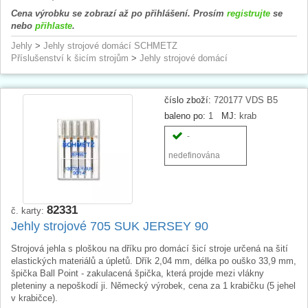
Cena výrobku se zobrazí až po přihlášení. Prosím
registrujte
se
nebo
přihlaste
.
Jehly
>
Jehly strojové domácí SCHMETZ
Příslušenství k šicím strojům
>
Jehly strojové domácí
číslo zboží:
720177 VDS B5
baleno po:
1
MJ:
krab
-
nedefinována
82331
č. karty:
Jehly strojové 705 SUK JERSEY 90
Strojová jehla s ploškou na dříku pro domácí šicí stroje určená na šití
elastických materiálů a úpletů. Dřík 2,04 mm, délka po ouško 33,9 mm,
špička Ball Point - zakulacená špička, která projde mezi vlákny
pleteniny a nepoškodí ji. Německý výrobek, cena za 1 krabičku (5 jehel
v krabičce).