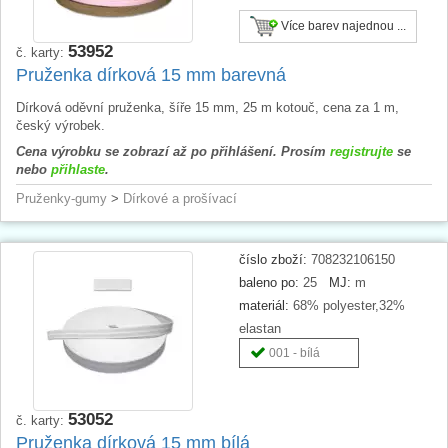
Více barev najednou ...
53952
č. karty:
Pruženka dírková 15 mm barevná
Dírková oděvní pruženka, šíře 15 mm, 25 m kotouč, cena za 1 m,
český výrobek.
Cena výrobku se zobrazí až po přihlášení. Prosím
registrujte
se
nebo
přihlaste
.
Pruženky-gumy
>
Dírkové a prošívací
číslo zboží:
708232106150
baleno po:
25
MJ:
m
materiál:
68% polyester,32%
elastan
001 - bílá
53052
č. karty:
Pruženka dírková 15 mm bílá