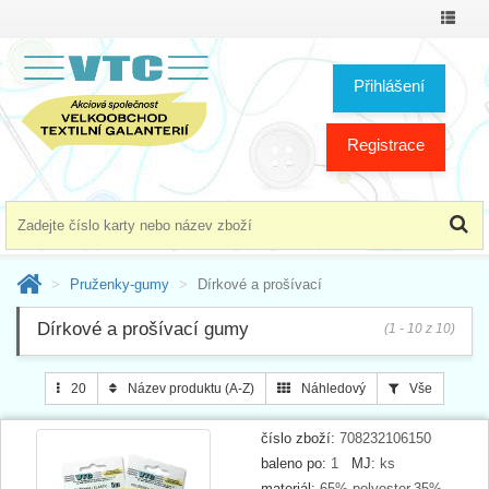
Přepno
menu
Přihlášení
Registrace
Pruženky-gumy
Dírkové a prošívací
Dírkové a prošívací gumy
(1 - 10 z 10)
20
Název produktu (A-Z)
Náhledový
Vše
číslo zboží:
708232106150
baleno po:
1
MJ:
ks
materiál:
65% polyester,35%