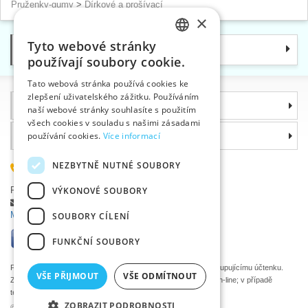
Pruženky-gumy
>
Dírkové a prošívací
×
Tyto webové stránky
Kategorie
CZECH
používají soubory cookie.
SLOVAK
Tato webová stránka používá cookies ke
zlepšení uživatelského zážitku. Používáním
ENGLISH
Informace
naší webové stránky souhlasíte s použitím
GERMAN
všech cookies v souladu s našimi zásadami
Proč si zvolit právě nás
používání cookies.
Více informací
NEZBYTNĚ NUTNÉ SOUBORY
585 051 217
Plzeňská 868, 783 91 Uničov, Česká republika
VÝKONOVÉ SOUBORY
Položit dotaz
|
Nahlásit chybu
Máte problémy s přihlášením ?
SOUBORY CÍLENÍ
FUNKČNÍ SOUBORY
Podle zákona o evidenci tržeb je prodávající povinen vystavit kupujícímu účtenku.
VŠE PŘIJMOUT
VŠE ODMÍTNOUT
Zároveň je povinen zaevidovat přijatou tržbu u správce daně on-line; v případě
technického výpadku pak nejpozději do 48 hodin.
ZOBRAZIT PODROBNOSTI
©2026 Velkoobchod textilní galanterie VTC a.s., Uničov