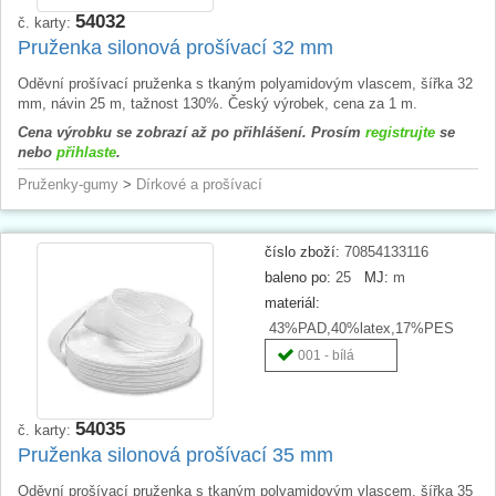
54032
č. karty:
Pruženka silonová prošívací 32 mm
Oděvní prošívací pruženka s tkaným polyamidovým vlascem, šířka 32
mm, návin 25 m, tažnost 130%. Český výrobek, cena za 1 m.
Cena výrobku se zobrazí až po přihlášení. Prosím
registrujte
se
nebo
přihlaste
.
Pruženky-gumy
>
Dírkové a prošívací
číslo zboží:
70854133116
baleno po:
25
MJ:
m
materiál:
43%PAD,40%latex,17%PES
001 - bílá
54035
č. karty:
Pruženka silonová prošívací 35 mm
Oděvní prošívací pruženka s tkaným polyamidovým vlascem, šířka 35