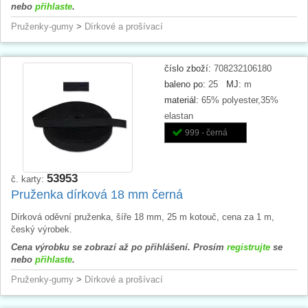
nebo
přihlaste
.
Pruženky-gumy
>
Dírkové a prošívací
číslo zboží:
708232106180
baleno po:
25
MJ:
m
materiál:
65% polyester,35%
elastan
999 - černá
53953
č. karty:
Pruženka dírková 18 mm černá
Dírková oděvní pruženka, šíře 18 mm, 25 m kotouč, cena za 1 m,
český výrobek.
Cena výrobku se zobrazí až po přihlášení. Prosím
registrujte
se
nebo
přihlaste
.
Pruženky-gumy
>
Dírkové a prošívací