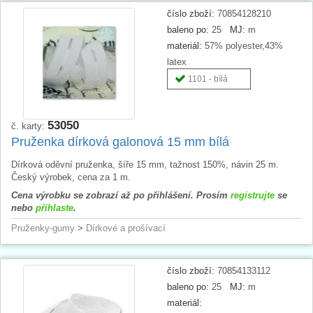
číslo zboží:
70854128210
baleno po:
25
MJ:
m
materiál:
57% polyester,43%
latex
1101 - bílá
53050
č. karty:
Pruženka dírková galonová 15 mm bílá
Dírková oděvní pruženka, šíře 15 mm, tažnost 150%, návin 25 m.
Český výrobek, cena za 1 m.
Cena výrobku se zobrazí až po přihlášení. Prosím
registrujte
se
nebo
přihlaste
.
Pruženky-gumy
>
Dírkové a prošívací
číslo zboží:
70854133112
baleno po:
25
MJ:
m
materiál: