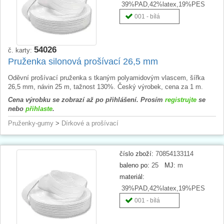
39%PAD,42%latex,19%PES
001 - bílá
54026
č. karty:
Pruženka silonová prošívací 26,5 mm
Oděvní prošívací pruženka s tkaným polyamidovým vlascem, šířka
26,5 mm, návin 25 m, tažnost 130%. Český výrobek, cena za 1 m.
Cena výrobku se zobrazí až po přihlášení. Prosím
registrujte
se
nebo
přihlaste
.
Pruženky-gumy
>
Dírkové a prošívací
číslo zboží:
70854133114
baleno po:
25
MJ:
m
materiál:
39%PAD,42%latex,19%PES
001 - bílá