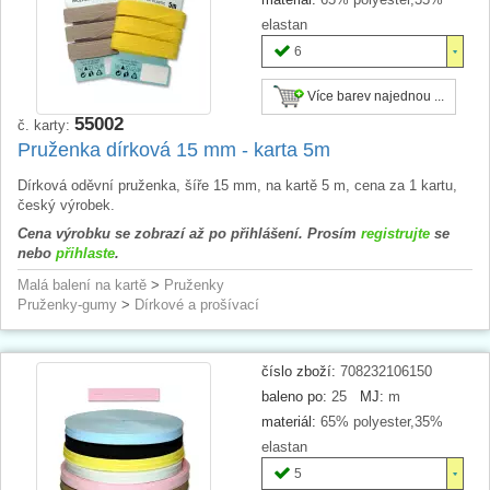
elastan
6
Více barev najednou ...
55002
č. karty:
Pruženka dírková 15 mm - karta 5m
Dírková oděvní pruženka, šíře 15 mm, na kartě 5 m, cena za 1 kartu,
český výrobek.
Cena výrobku se zobrazí až po přihlášení. Prosím
registrujte
se
nebo
přihlaste
.
Malá balení na kartě
>
Pruženky
Pruženky-gumy
>
Dírkové a prošívací
číslo zboží:
708232106150
baleno po:
25
MJ:
m
materiál:
65% polyester,35%
elastan
5