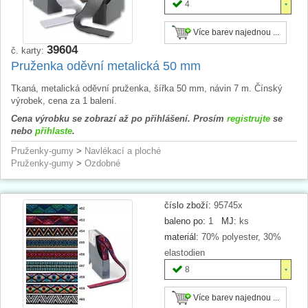
4
Více barev najednou ...
39604
č. karty:
Pruženka oděvní metalická 50 mm
Tkaná, metalická oděvní pruženka, šířka 50 mm, návin 7 m. Čínský
výrobek, cena za 1 balení.
Cena výrobku se zobrazí až po přihlášení. Prosím
registrujte
se
nebo
přihlaste
.
Pruženky-gumy
>
Navlékací a ploché
Pruženky-gumy
>
Ozdobné
číslo zboží:
95745x
baleno po:
1
MJ:
ks
materiál:
70% polyester, 30%
elastodien
8
Více barev najednou ...