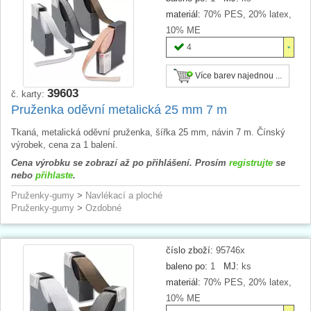
materiál:
70% PES, 20% latex,
10% ME
4
Více barev najednou ...
39603
č. karty:
Pruženka oděvní metalická 25 mm 7 m
Tkaná, metalická oděvní pruženka, šířka 25 mm, návin 7 m. Čínský
výrobek, cena za 1 balení.
Cena výrobku se zobrazí až po přihlášení. Prosím
registrujte
se
nebo
přihlaste
.
Pruženky-gumy
>
Navlékací a ploché
Pruženky-gumy
>
Ozdobné
číslo zboží:
95746x
baleno po:
1
MJ:
ks
materiál:
70% PES, 20% latex,
10% ME