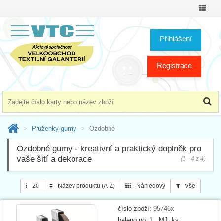
Přepno
menu
Přihlášení
Registrace
Pruženky-gumy
Ozdobné
Ozdobné gumy - kreativní a praktický doplněk pro
vaše šití a dekorace
(1 - 4 z 4)
20
Název produktu (A-Z)
Náhledový
Vše
číslo zboží:
95746x
baleno po:
1
MJ:
ks