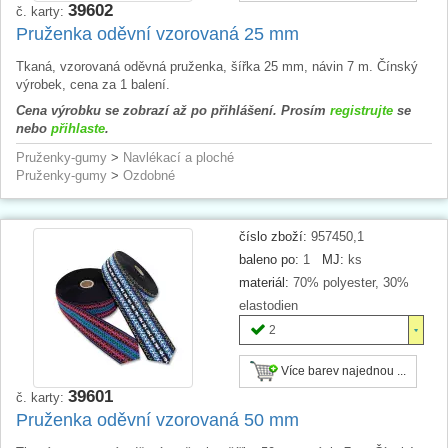
39602
č. karty:
Pruženka oděvní vzorovaná 25 mm
Tkaná, vzorovaná oděvná pruženka, šířka 25 mm, návin 7 m. Čínský
výrobek, cena za 1 balení.
Cena výrobku se zobrazí až po přihlášení. Prosím
registrujte
se
nebo
přihlaste
.
Pruženky-gumy
>
Navlékací a ploché
Pruženky-gumy
>
Ozdobné
číslo zboží:
957450,1
baleno po:
1
MJ:
ks
materiál:
70% polyester, 30%
elastodien
2
Více barev najednou ...
39601
č. karty:
Pruženka oděvní vzorovaná 50 mm