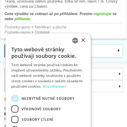
Tkaná, vzorovaná oděvní pruženka, šířka 50 mm, návin 7 m. Čínský
výrobek, cena za 1 balení.
Cena výrobku se zobrazí až po přihlášení. Prosím
registrujte
se
nebo
přihlaste
.
Pruženky-gumy
>
Navlékací a ploché
Pruženky-gumy
>
Ozdobné
×
Tyto webové stránky
Kategorie
CZECH
používají soubory cookie.
SLOVAK
Tato webová stránka používá cookies ke
zlepšení uživatelského zážitku. Používáním
ENGLISH
Informace
naší webové stránky souhlasíte s použitím
GERMAN
všech cookies v souladu s našimi zásadami
Proč si zvolit právě nás
používání cookies.
Více informací
NEZBYTNĚ NUTNÉ SOUBORY
585 051 217
Plzeňská 868, 783 91 Uničov, Česká republika
VÝKONOVÉ SOUBORY
Položit dotaz
|
Nahlásit chybu
Máte problémy s přihlášením ?
SOUBORY CÍLENÍ