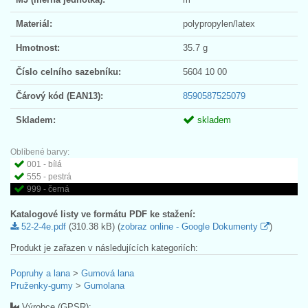
Materiál:
polypropylen/latex
Hmotnost:
35.7 g
Číslo celního sazebníku:
5604 10 00
Čárový kód (EAN13):
8590587525079
Skladem:
skladem
Oblíbené barvy:
001 - bílá
555 - pestrá
999 - černá
Katalogové listy ve formátu PDF ke stažení:
52-2-4e.pdf
(310.38 kB) (
zobraz online - Google Dokumenty
)
Produkt je zařazen v následujících kategoriích:
Popruhy a lana
>
Gumová lana
Pruženky-gumy
>
Gumolana
Výrobce (GPSR):