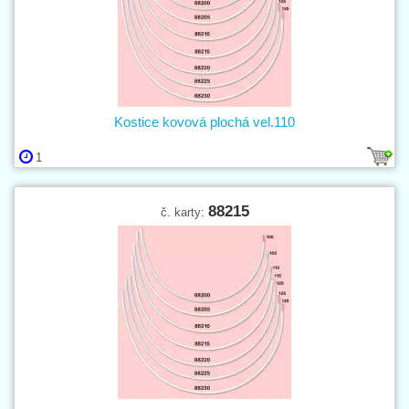
Kostice kovová plochá vel.110
1
88215
č. karty: