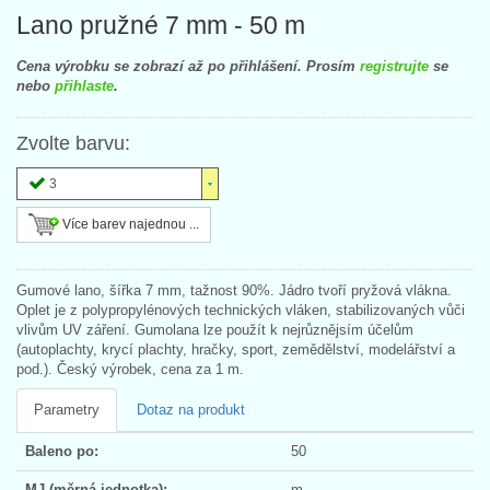
Lano pružné 7 mm - 50 m
Cena výrobku se zobrazí až po přihlášení. Prosím
registrujte
se
nebo
přihlaste
.
Zvolte barvu:
3
Více barev najednou ...
Gumové lano, šířka 7 mm, tažnost 90%. Jádro tvoří pryžová vlákna.
Oplet je z polypropylénových technických vláken, stabilizovaných vůči
vlivům UV záření. Gumolana lze použít k nejrůznějsím účelům
(autoplachty, krycí plachty, hračky, sport, zemědělství, modelářství a
pod.). Český výrobek, cena za 1 m.
Parametry
Dotaz na produkt
Baleno po:
50
MJ (měrná jednotka):
m