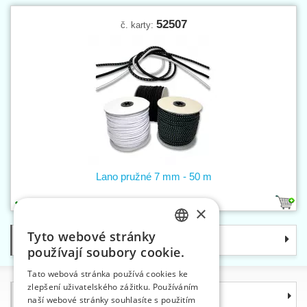
52507
č. karty:
Lano pružné 7 mm - 50 m
3
×
Tyto webové stránky
Kategorie
CZECH
používají soubory cookie.
SLOVAK
Tato webová stránka používá cookies ke
zlepšení uživatelského zážitku. Používáním
ENGLISH
Informace
naší webové stránky souhlasíte s použitím