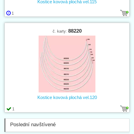
Kostice kovová plochá vel.115
1
88220
č. karty:
Kostice kovová plochá vel.120
1
Poslední navštívené