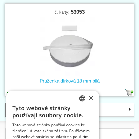
53053
č. karty:
Pruženka dírková 18 mm bílá
1
×
Tyto webové stránky
Kategorie
CZECH
používají soubory cookie.
SLOVAK
Tato webová stránka používá cookies ke
zlepšení uživatelského zážitku. Používáním
ENGLISH
Informace
naší webové stránky souhlasíte s použitím