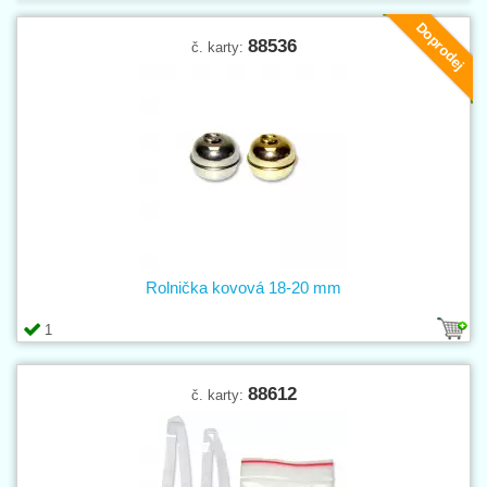
Doprodej
88536
č. karty:
Rolnička kovová 18-20 mm
1
88612
č. karty: