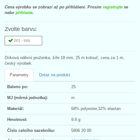
Cena výrobku se zobrazí až po přihlášení. Prosím
registrujte
se
nebo
přihlaste
.
Zvolte barvu:
001 - bílá
Dírková oděvní pruženka, šíře 18 mm, 25 m kotouč, cena za 1 m,
český výrobek.
Parametry
Dotaz na produkt
Baleno po:
25
MJ (měrná jednotka):
m
Materiál:
68% polyester,32% elastan
Hmotnost:
9.8 g
Číslo celního sazebníku:
5806 20 00