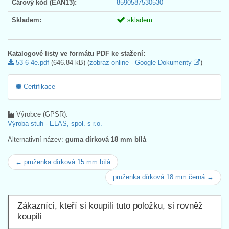
Čárový kód (EAN13):
8590587530530
Skladem:
skladem
Katalogové listy ve formátu PDF ke stažení:
53-6-4e.pdf
(646.84 kB) (
zobraz online - Google Dokumenty
)
Certifikace
Výrobce (GPSR):
Výroba stuh - ELAS, spol. s r.o.
Alternativní název:
guma dírková 18 mm bílá
← pruženka dírková 15 mm bílá
pruženka dírková 18 mm černá →
Zákazníci, kteří si koupili tuto položku, si rovněž
koupili