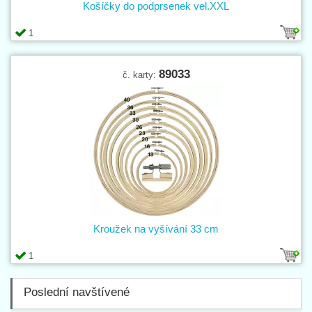
Košíčky do podprsenek vel.XXL
1
89033
č. karty:
Kroužek na vyšívání 33 cm
1
Poslední navštívené