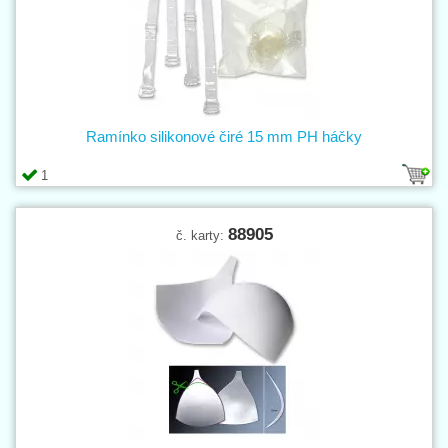
Ramínko silikonové čiré 15 mm PH háčky
1
88905
č. karty: