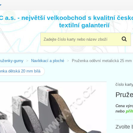
 a.s. - největší velkoobchod s kvalitní čes
textilní galanterií
ruženky-gumy
Navlékací a ploché
Pruženka oděvní metalická 25 mm
nka dětská 20 mm bílá
číslo kart
Pruže
Cena výro
nebo
přih
Zvolte 