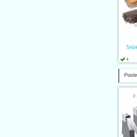
Šňůr
4
Posle
č.