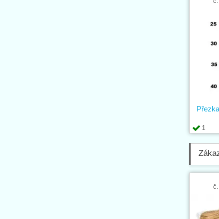
č.
Přezk
1
Zákaz
č.