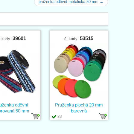
pruženka oděvní metalická 50 mm →
39601
53515
. karty:
č. karty:
uženka oděvní
Pruženka plochá 20 mm
orovaná 50 mm
barevná
28