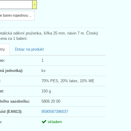
e barev najednou ...
talická oděvní pruženka, šířka 25 mm, návin 7 m. Čínský
cena za 1 balení.
try
Dotaz na produkt
po:
1
ná jednotka):
ks
:
70% PES, 20% latex, 10% ME
t:
150 g
lního sazebníku:
5806 20 00
kód (EAN13):
8590587396037
:
skladem