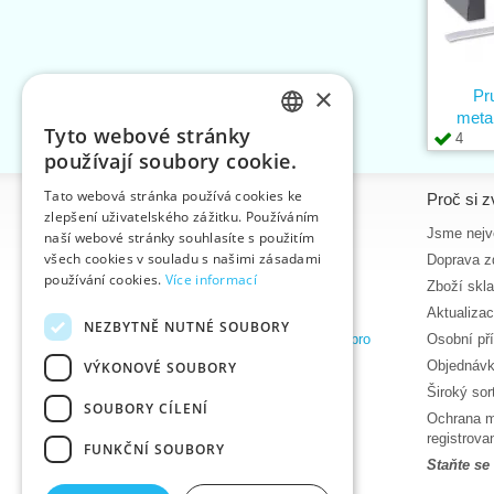
×
Pr
meta
Tyto webové stránky
4
CZECH
používají soubory cookie.
SLOVAK
Tato webová stránka používá cookies ke
Informace
Proč si z
zlepšení uživatelského zážitku. Používáním
ENGLISH
Úvodní strana
Jsme nejvě
naší webové stránky souhlasíte s použitím
GERMAN
všech cookies v souladu s našimi zásadami
Kontakt
Doprava z
používání cookies.
Více informací
Mapa stránek
Zboží skl
O nás
Aktualiza
NEZBYTNĚ NUTNÉ SOUBORY
Obchodní podmínky e-shopu VTC, a.s. pro
Osobní př
zákazníky z České republiky
Objednávk
VÝKONOVÉ SOUBORY
Zásady ochrany osobních údajů
Široký so
SOUBORY CÍLENÍ
Nápověda
Ochrana m
Ke stažení
registrov
FUNKČNÍ SOUBORY
Termíny naskladnění
Staňte se
Aktuality