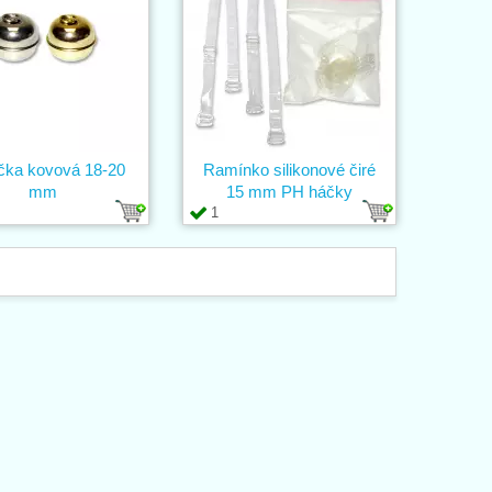
čka kovová 18-20
Ramínko silikonové čiré
mm
15 mm PH háčky
1