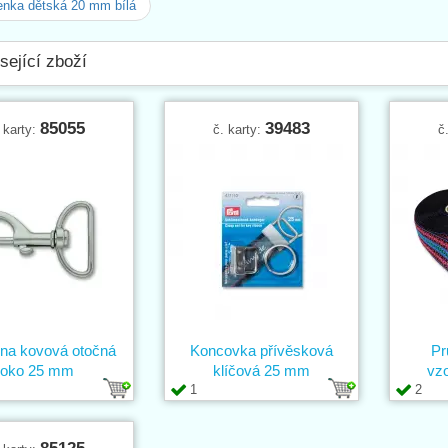
nka dětská 20 mm bílá
sející zboží
85055
39483
 karty:
č. karty:
č
ina kovová otočná
Koncovka přívěsková
Pr
oko 25 mm
klíčová 25 mm
vz
1
2