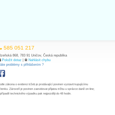
585 051 217
lzeňská 868, 783 91 Uničov, Česká republika
Položit dotaz
|
Nahlásit chybu
áte problémy s přihlášením ?
odle zákona o evidenci tržeb je prodávající povinen vystavit kupujícímu
čtenku. Zároveň je povinen zaevidovat přijatou tržbu u správce daně on-line;
 případě technického výpadku pak nejpozději do 48 hodin.