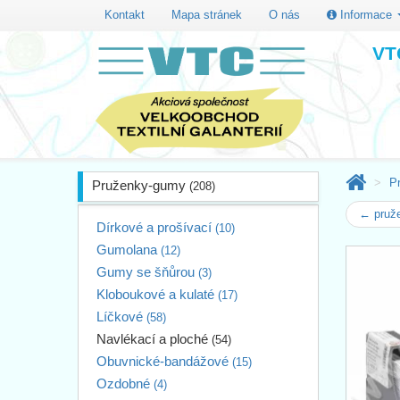
Kontakt
Mapa stránek
O nás
Informace
VTC
P
Pruženky-gumy
(208)
← pruže
Dírkové a prošívací
(10)
Gumolana
(12)
Gumy se šňůrou
(3)
Kloboukové a kulaté
(17)
Líčkové
(58)
Navlékací a ploché
(54)
Obuvnické-bandážové
(15)
Ozdobné
(4)