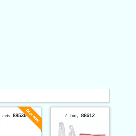
Doprodej
88536
88612
. karty:
č. karty: