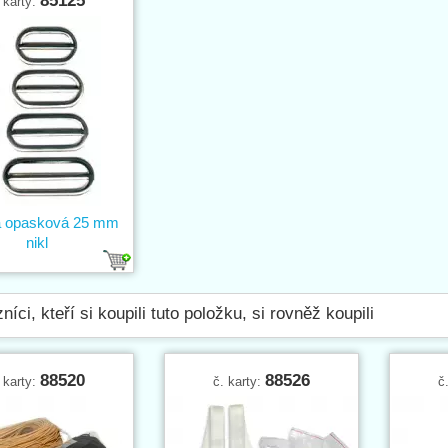
85125
 karty:
a opasková 25 mm
nikl
níci, kteří si koupili tuto položku, si rovněž koupili
88520
88526
 karty:
č. karty:
č