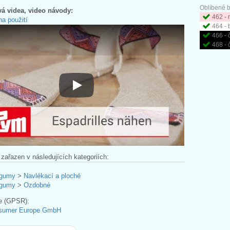
Oblíbené b
á videa, video návody:
462 - 
a použití
464 - 
466 - 
468 - 
Návod na použití
 zařazen v následujících kategoriích:
-gumy
>
Navlékací a ploché
-gumy
>
Ozdobné
e (GPSR):
sumer Europe GmbH