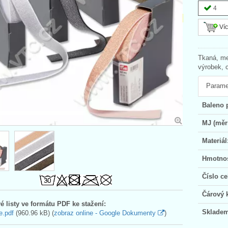
4
Víc
Tkaná, me
výrobek, 
Parame
Baleno 
MJ (měr
Materiál
Hmotnos
Číslo ce
Čárový 
é listy ve formátu PDF ke stažení:
Skladem
e.pdf
(960.96 kB) (
zobraz online - Google Dokumenty
)