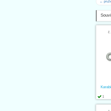
← pruže
Souvi
č.
Karab
1