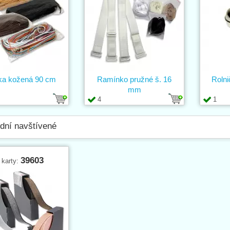
ka kožená 90 cm
Ramínko pružné š. 16
Rolni
mm
4
1
dní navštívené
39603
 karty: