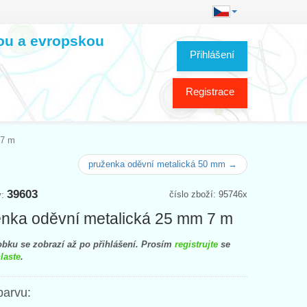
kou a evropskou
Přihlášení
Registrace
 7 m
pruženka oděvní metalická 50 mm →
39603
číslo zboží: 95746x
y:
nka oděvní metalická 25 mm 7 m
bku se zobrazí až po přihlášení. Prosím
registrujte
se
laste
.
barvu: