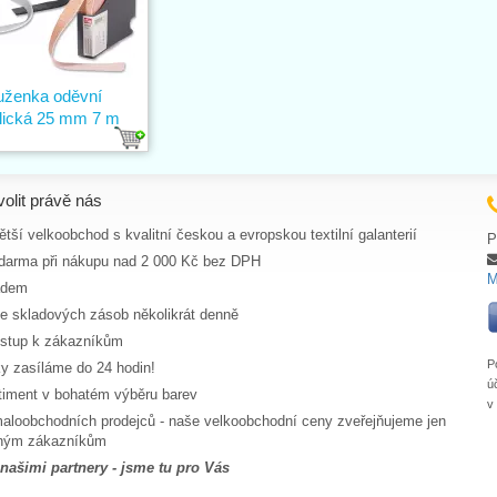
uženka oděvní
lická 25 mm 7 m
volit právě nás
tší velkoobchod s kvalitní českou a evropskou textilní galanterií
P
darma při nákupu nad 2 000 Kč bez DPH
M
adem
ce skladových zásob několikrát denně
ístup k zákazníkům
P
y zasíláme do 24 hodin!
ú
rtiment v bohatém výběru barev
v
aloobchodních prodejců - naše velkoobchodní ceny zveřejňujeme jen
aným zákazníkům
 našimi partnery - jsme tu pro Vás