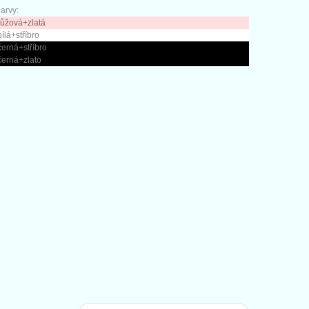
arvy:
růžová+zlatá
bílá+stříbro
černá+stříbro
černá+zlato