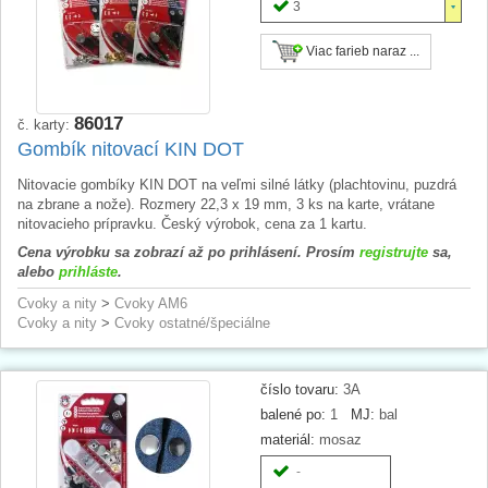
3
Viac farieb naraz ...
86017
č. karty:
Gombík nitovací KIN DOT
Nitovacie gombíky KIN DOT na veľmi silné látky (plachtovinu, puzdrá
na zbrane a nože). Rozmery 22,3 x 19 mm, 3 ks na karte, vrátane
nitovacieho prípravku. Český výrobok, cena za 1 kartu.
Cena výrobku sa zobrazí až po prihlásení. Prosím
registrujte
sa,
alebo
prihláste
.
Cvoky a nity
>
Cvoky AM6
Cvoky a nity
>
Cvoky ostatné/špeciálne
číslo tovaru:
3A
balené po:
1
MJ:
bal
materiál:
mosaz
-