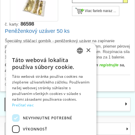
Viac farieb naraz ...
86598
č. karty:
Peněženkový uzáver 50 ks
Špeciálny stláčací gombík - peněženkový uzáver na zapínanie
peňaženiek a podobných výrobkov. Veľkosť 20x13 mm, priemer pérovej
×
časti a nitu 9 mm. Pre hrúbku materiálu 0,5 až 1,5 mm. Rozpínacia sila
15-30 N. Sypané - 50 ks v balení. Český výrobok, cena za 1 balenie.
Táto webová lokalita
CZECH
Cena výrobku sa zobrazí až po prihlásení. Prosím
registrujte
sa,
používa súbory cookie.
alebo
prihláste
.
SLOVAK
Táto webová stránka používa cookies na
Cvoky a nity
>
Cvoky ostatné/špeciálne
zlepšenie užívateľského zážitku. Používaním
ENGLISH
Gombíky
>
Cvoky KIN
našej webovej stránky súhlasíte s
GERMAN
používaním všetkých cookies v súlade s
našimi zásadami používania cookies.
Kategórie
Prečítať viac
NEVYHNUTNE POTREBNÉ
Informácie
VÝKONNOSŤ