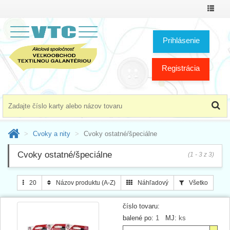
Prepnú
menu
Prihlásenie
Registrácia
Cvoky a nity
Cvoky ostatné/špeciálne
Cvoky ostatné/špeciálne
(1 - 3 z 3)
20
Názov produktu (A-Z)
Náhľadový
Všetko
číslo tovaru:
balené po:
1
MJ:
ks