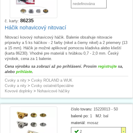
nedefinována
86235
č. karty:
Háčik nohavicový nitovací
Nitovací kovový nohavicový háčik. Balenie obsahuje nitovacie
prípravky a 5 ks háčikov - 2 farby (nikel a čierny nikel) a 2 priemery (13
a 15 mm). Háčik je možné aplikovať pomocou kladivka alebo klieští
(karta 86230). Vhodné pre materiál s hrúbkou 0,7 - 2,0 mm. Český
výrobok, cena za 1 balenie.
Cena výrobku sa zobrazí až po prihlásení. Prosím
registrujte
sa,
alebo
prihláste
.
Cvoky a nity
>
Cvoky ROLAND a WUK
Cvoky a nity
>
Cvoky ostatné/špeciálne
Kovové doplnky
>
Nohavicové háčiky
číslo tovaru:
15220013 - 50
balené po:
1
MJ:
bal
materiál:
mosaz
2