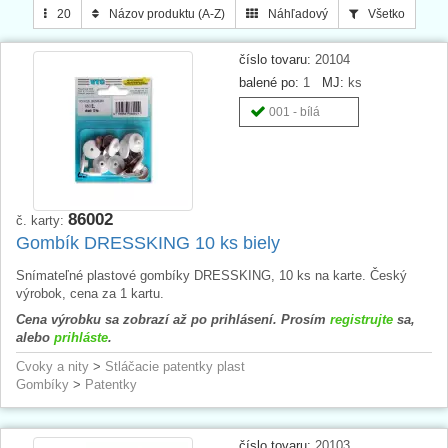
20
Názov produktu (A-Z)
Náhľadový
Všetko
číslo tovaru:
20104
balené po:
1
MJ:
ks
001 - bílá
86002
č. karty:
Gombík DRESSKING 10 ks biely
Snímateľné plastové gombíky DRESSKING, 10 ks na karte. Český
výrobok, cena za 1 kartu.
Cena výrobku sa zobrazí až po prihlásení. Prosím
registrujte
sa,
alebo
prihláste
.
Cvoky a nity
>
Stláčacie patentky plast
Gombíky
>
Patentky
číslo tovaru:
20103