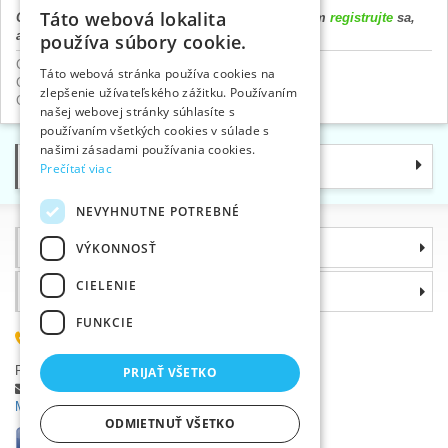
Táto webová lokalita
Cena výrobku sa zobrazí až po prihlásení. Prosím
registrujte
sa,
CZECH
alebo
prihláste
.
používa súbory cookie.
SLOVAK
Cvoky a nity
>
Lisy, pistony a kliešte PRYM
Táto webová stránka používa cookies na
Cvoky a nity
>
Stláčacie patentky plast
zlepšenie užívateľského zážitku. Používaním
ENGLISH
Gombíky
>
Cvoky PRYM
našej webovej stránky súhlasíte s
GERMAN
používaním všetkých cookies v súlade s
našimi zásadami používania cookies.
Kategórie
Prečítať viac
NEVYHNUTNE POTREBNÉ
Informácie
VÝKONNOSŤ
CIELENIE
Prečo si zvoliť práve nás
FUNKCIE
(+420) 585 051 217
Plzeňská 868, 783 91 Uničov, Česká republika
PRIJAŤ VŠETKO
Položiť dotaz
|
Nahlásiť chybu
Máte problémy s prihlásením ?
ODMIETNUŤ VŠETKO