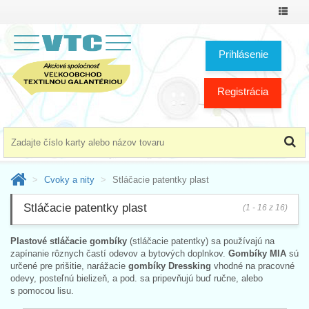
Prepnú
menu
Prihlásenie
Registrácia
Cvoky a nity
Stláčacie patentky plast
Stláčacie patentky plast
(1 - 16 z 16)
Plastové stláčacie gombíky
(stláčacie patentky) sa používajú na
zapínanie rôznych častí odevov a bytových doplnkov.
Gombíky MIA
sú
určené pre prišitie, narážacie
gombíky Dressking
vhodné na pracovné
odevy, posteľnú bielizeň, a pod. sa pripevňujú buď ručne, alebo
s pomocou lisu.