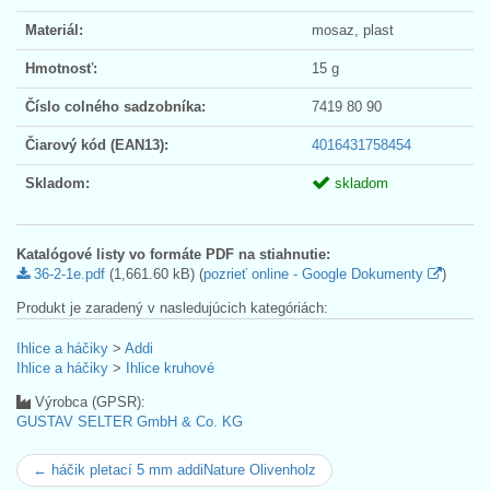
Materiál:
mosaz, plast
Hmotnosť:
15 g
Číslo colného sadzobníka:
7419 80 90
Čiarový kód (EAN13):
4016431758454
Skladom:
skladom
Katalógové listy vo formáte PDF na stiahnutie:
36-2-1e.pdf
(1,661.60 kB) (
pozrieť online - Google Dokumenty
)
Produkt je zaradený v nasledujúcich kategóriách:
Ihlice a háčiky
>
Addi
Ihlice a háčiky
>
Ihlice kruhové
Výrobca (GPSR):
GUSTAV SELTER GmbH & Co. KG
← háčik pletací 5 mm addiNature Olivenholz