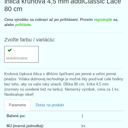
Ihlica kruhová 4,5 mm addiClassic Lace
80 cm
Cena výrobku sa zobrazí až po prihlásení. Prosím
registrujte
sa,
alebo
prihláste
.
Zvoľte farbu / variáciu:
-
nedefinována
Kruhová čipková ihlica s dlhšími špičkami pre jemné a veľmi jemné
priadze. Vďaka dutinovej technológii je možné ihly používať celé hodiny
bez toho, aby sa vaše ruky unavili. Dĺžka 80 cm, šírka 4,5 mm.
(rozmery sú uvedené tiež na lanku). Nemecký výrobok, cena za 1 ks.
Neobsahuje nikel!
Parametre
Dotaz na produkt
Balené po:
1
MJ (merná jednotka):
ks