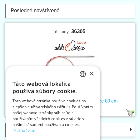
Posledné navštívené
36305
č. karty:
×
Táto webová lokalita
CZECH
používa súbory cookie.
SLOVAK
Ihlica kruhová 4,5 mm addiClassic Lace 80 cm
Táto webová stránka používa cookies na
zlepšenie užívateľského zážitku. Používaním
ENGLISH
našej webovej stránky súhlasíte s
1
GERMAN
používaním všetkých cookies v súlade s
našimi zásadami používania cookies.
Kategórie
Prečítať viac