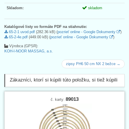
Skladom:
skladom
Katalógové listy vo formáte PDF na stiahnutie:
65-2-1 uvod.pdf
(282.36 kB) (
pozrieť online - Google Dokumenty
)
65-2-4e.pdf
(449.00 kB) (
pozrieť online - Google Dokumenty
)
Výrobca (GPSR):
KOH-I-NOOR MASSAG, a.s.
zipsy PH6 50 cm NX 2 bežce →
Zákazníci, ktorí si kúpili túto položku, si tiež kúpili
89013
č. karty: