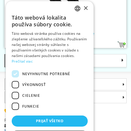
×
Táto webová lokalita
CZECH
používa súbory cookie.
SLOVAK
Zipsy PH6 45 cm NX 2 bežce
Táto webová stránka používa cookies na
zlepšenie užívateľského zážitku. Používaním
ENGLISH
našej webovej stránky súhlasíte s
1
GERMAN
používaním všetkých cookies v súlade s
našimi zásadami používania cookies.
Kategórie
Prečítať viac
NEVYHNUTNE POTREBNÉ
Informácie
VÝKONNOSŤ
CIELENIE
Prečo si zvoliť práve nás
FUNKCIE
(+420) 585 051 217
Plzeňská 868, 783 91 Uničov, Česká republika
PRIJAŤ VŠETKO
Položiť dotaz
|
Nahlásiť chybu
Máte problémy s prihlásením ?