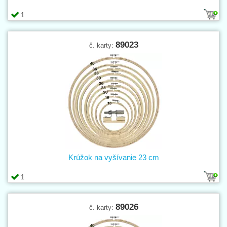
1
89023
č. karty:
Krúžok na vyšívanie 23 cm
1
89026
č. karty: