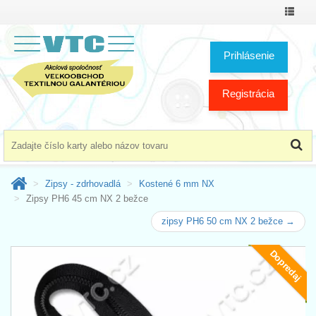
Prepnú
menu
Prihlásenie
Registrácia
Zipsy - zdrhovadlá
Kostené 6 mm NX
Zipsy PH6 45 cm NX 2 bežce
zipsy PH6 50 cm NX 2 bežce →
Dopredaj