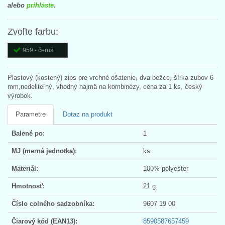
alebo
prihláste
.
Zvoľte farbu:
959 - černá
Plastový (kostený) zips pre vrchné ošatenie, dva bežce, šírka zubov 6
mm,nedeliteľný, vhodný najmä na kombinézy, cena za 1 ks, český
výrobok.
Parametre
Dotaz na produkt
Balené po:
1
MJ (merná jednotka):
ks
Materiál:
100% polyester
Hmotnosť:
21 g
Číslo colného sadzobníka:
9607 19 00
Čiarový kód (EAN13):
8590587657459