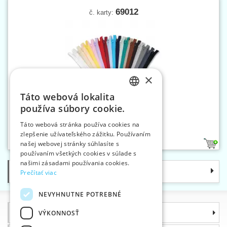
69012
č. karty:
×
Táto webová lokalita
CZECH
používa súbory cookie.
SLOVAK
Zipsy WS0 12 cm N
Táto webová stránka používa cookies na
zlepšenie užívateľského zážitku. Používaním
ENGLISH
našej webovej stránky súhlasíte s
44
GERMAN
používaním všetkých cookies v súlade s
našimi zásadami používania cookies.
Kategórie
Prečítať viac
NEVYHNUTNE POTREBNÉ
Informácie
VÝKONNOSŤ