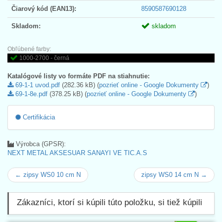
Čiarový kód (EAN13):
8590587690128
Skladom:
skladom
Obľúbené farby:
1000-2700 - černá
Katalógové listy vo formáte PDF na stiahnutie:
69-1-1 uvod.pdf
(282.36 kB) (
pozrieť online - Google Dokumenty
)
69-1-8e.pdf
(378.25 kB) (
pozrieť online - Google Dokumenty
)
Certifikácia
Výrobca (GPSR):
NEXT METAL AKSESUAR SANAYI VE TIC.A.S
← zipsy WS0 10 cm N
zipsy WS0 14 cm N →
Zákazníci, ktorí si kúpili túto položku, si tiež kúpili