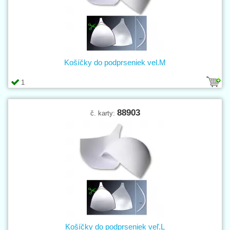
Košíčky do podprseniek vel.M
1
88903
č. karty:
Košíčky do podprseniek veľ.L