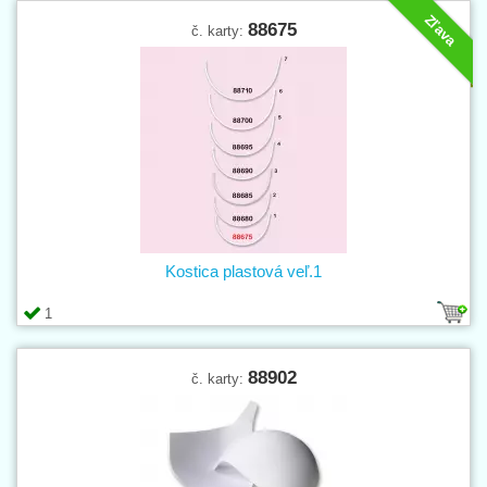
Zľava
88675
č. karty:
Kostica plastová veľ.1
1
88902
č. karty: