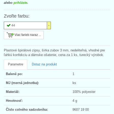
alebo
prihláste
.
Zvoľte farbu:
44
Viac farieb naraz ...
Plastové špirálové zipsy, šírka zubov 3 mm, nedeliteľná, vhodné pre
ľahkú konfekciu a dámske ošatenie, cena za 1 ks, turecký výrobok.
Parametre
Dotaz na produkt
Balené po:
1
MJ (merná jednotka):
ks
Materiál:
100% polyester
Hmotnosť:
4 g
Číslo colného sadzobníka:
9607 19 00