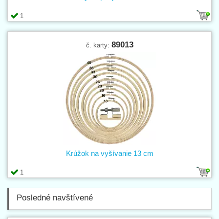
1
89013
č. karty:
Krúžok na vyšívanie 13 cm
1
Posledné navštívené