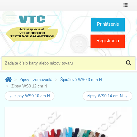
Prepnú
menu
Prihlásenie
Registrácia
Zipsy - zdrhovadlá
Špirálové WS0 3 mm N
Zipsy WS0 12 cm N
← zipsy WS0 10 cm N
zipsy WS0 14 cm N →