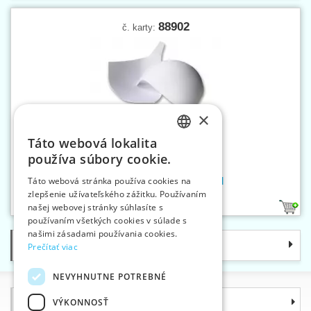
88902
č. karty:
×
Táto webová lokalita
CZECH
používa súbory cookie.
SLOVAK
Košíčky do podprseniek vel.M
Táto webová stránka používa cookies na
zlepšenie užívateľského zážitku. Používaním
ENGLISH
našej webovej stránky súhlasíte s
1
GERMAN
používaním všetkých cookies v súlade s
našimi zásadami používania cookies.
Kategórie
Prečítať viac
NEVYHNUTNE POTREBNÉ
Informácie
VÝKONNOSŤ