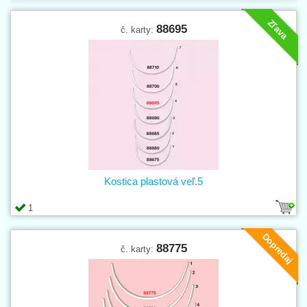
Zľava
88695
č. karty:
Kostica plastová veľ.5
1
Dopredaj
88775
č. karty: