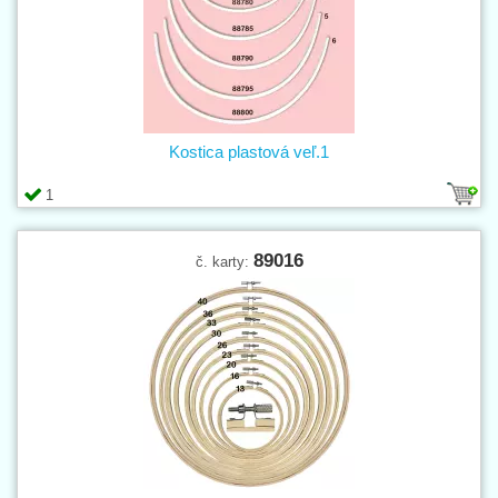
Kostica plastová veľ.1
1
89016
č. karty: