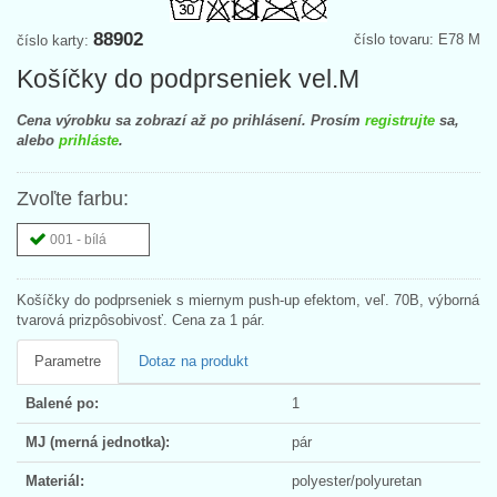
88902
číslo tovaru: E78 M
číslo karty:
Košíčky do podprseniek vel.M
Cena výrobku sa zobrazí až po prihlásení. Prosím
registrujte
sa,
alebo
prihláste
.
Zvoľte farbu:
001 - bílá
Košíčky do podprseniek s miernym push-up efektom, veľ. 70B, výborná
tvarová prizpôsobivosť. Cena za 1 pár.
Parametre
Dotaz na produkt
Balené po:
1
MJ (merná jednotka):
pár
Materiál:
polyester/polyuretan