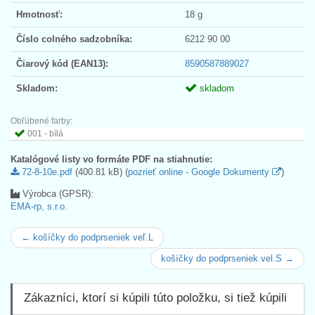
Hmotnosť:
18 g
Číslo colného sadzobníka:
6212 90 00
Čiarový kód (EAN13):
8590587889027
Skladom:
skladom
Obľúbené farby:
001 - bílá
Katalógové listy vo formáte PDF na stiahnutie:
72-8-10e.pdf
(400.81 kB) (
pozrieť online - Google Dokumenty
)
Výrobca (GPSR):
EMA-rp, s.r.o.
← košíčky do podprseniek veľ.L
košíčky do podprseniek vel.S →
Zákazníci, ktorí si kúpili túto položku, si tiež kúpili