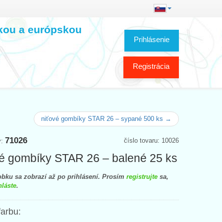
skou a európskou
Prihlásenie
Registrácia
niťové gombíky STAR 26 – sypané 500 ks →
71026
číslo tovaru: 10026
y:
é gombíky STAR 26 – balené 25 ks
bku sa zobrazí až po prihlásení. Prosím
registrujte
sa,
hláste
.
farbu: