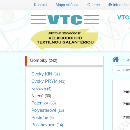
Kontakt
Mapa stránok
O firme
Informáci
VTC 
G
Gombíky
(242)
← niťo
Cvoky KIN
(51)
Cvoky PRYM
(43)
Kovové
(4)
Nitené
(30)
Patentky
(63)
Polyesterové
(16)
Posteľné
(6)
Poťahovacie
(14)