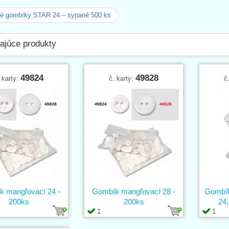
vé gombíky STAR 24 – sypané 500 ks
ajúce produkty
49824
49828
 karty:
č. karty:
č
 mangľovací 24 -
Gombík mangľovací 28 -
Gombík
200ks
200ks
24,
1
1