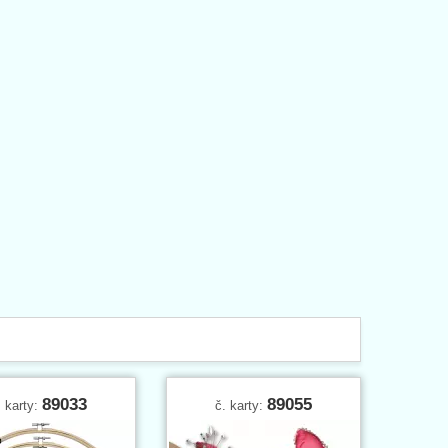
89033
89055
. karty:
č. karty: