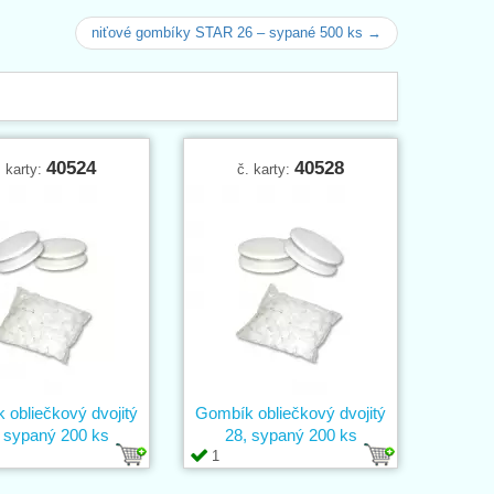
niťové gombíky STAR 26 – sypané 500 ks →
40524
40528
. karty:
č. karty:
 obliečkový dvojitý
Gombík obliečkový dvojitý
 sypaný 200 ks
28, sypaný 200 ks
1