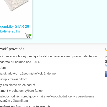
 gombíky STAR 26
 balené 25 ks
zvoliť práve nás
čší veľkoobchodný predaj s kvalitnou českou a európskou galantériou
P
adarmo pri nákupe nad 120 €
M
adom
cia skladových zásob niekoľkokrát denne
ístup k zákazníkom
y zasielame do 24 hodín!
timent v bohatom výbere farieb
aloobchodných predajcov - naše veľkoobchodné ceny zverejňujeme
trovaným zákazníkom
 našimi partnermi – sme tu pre vás