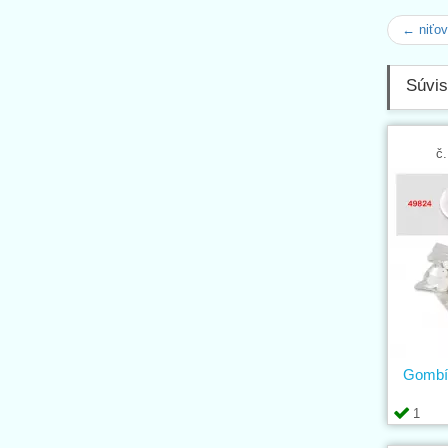
← niťo
Súvis
č.
Gombík
1