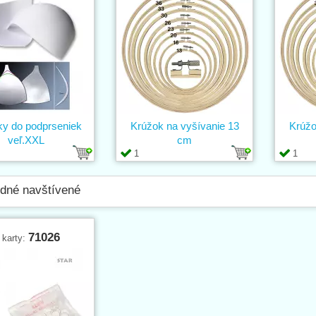
ky do podprseniek
Krúžok na vyšívanie 13
Krúžo
veľ.XXL
cm
1
1
dné navštívené
71026
 karty: