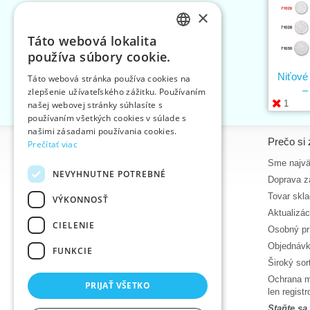
×
Táto webová lokalita
CZECH
používa súbory cookie.
SLOVAK
Niťové
Táto webová stránka používa cookies na
–
zlepšenie užívateľského zážitku. Používaním
ENGLISH
1
našej webovej stránky súhlasíte s
GERMAN
používaním všetkých cookies v súlade s
našimi zásadami používania cookies.
Informácie
Prečo si 
Prečítať viac
Úvodná strana
Sme najvä
NEVYHNUTNE POTREBNÉ
Kontakt
Doprava z
Mapa stránok
Tovar skl
VÝKONNOSŤ
O firme
Aktualizá
CIELENIE
Obchodné podmienky
Osobný pr
Zásady ochrany osobných údajov
Objednávk
FUNKCIE
Nápoveda
Široký sor
Na stiahnutie
Ochrana m
PRIJAŤ VŠETKO
len regis
Termíny naskladnenia
Staňte sa