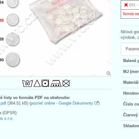
001 - 
Termín n
Niťové go
výrobok, 
Parame
Balené 
MJ (mer
Materiál
Hmotno
é listy vo formáte PDF na stiahnutie:
.pdf
(364.51 kB) (
pozrieť online - Google Dokumenty
)
Číslo c
a (GPSR):
Čiarový
s s.r.o.
Sklado