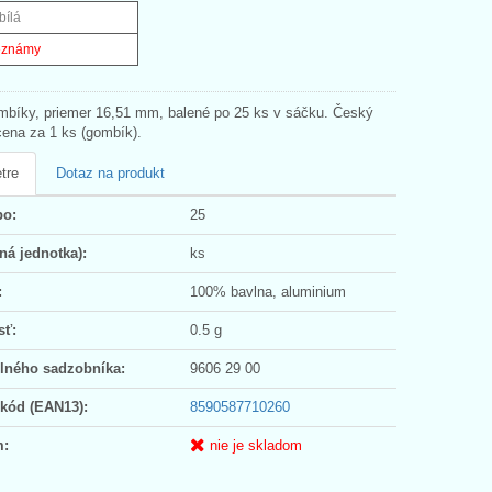
bílá
eznámy
mbíky, priemer 16,51 mm, balené po 25 ks v sáčku. Český
cena za 1 ks (gombík).
tre
Dotaz na produkt
po:
25
ná jednotka):
ks
:
100% bavlna, aluminium
sť:
0.5 g
olného sadzobníka:
9606 29 00
 kód (EAN13):
8590587710260
m:
nie je skladom