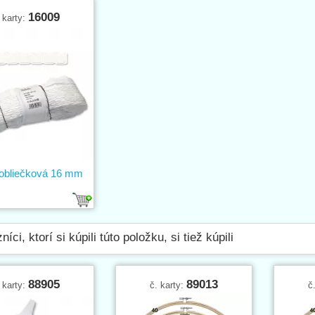
16009
 karty:
obliečková 16 mm
íci, ktorí si kúpili túto položku, si tiež kúpili
88905
89013
 karty:
č. karty:
č