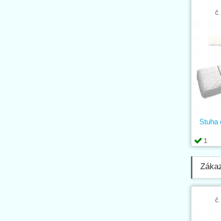
č.
Stuha 
1
Zákazn
č.