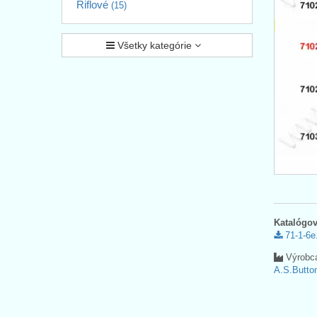
Riflové
(15)
Všetky kategórie
Katalógov
71-1-6e
Výrobc
A.S.Button