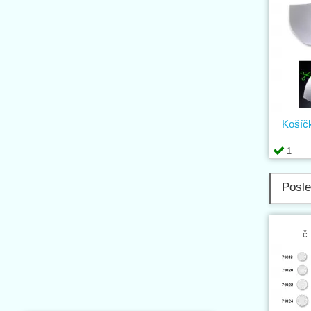
Košíč
1
Posle
č.