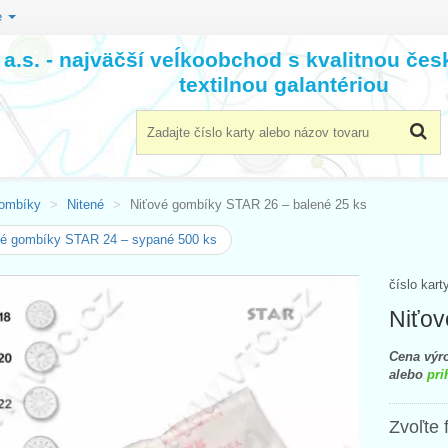
e
a.s. - najväčší veĺkoobchod s kvalitnou če
textilnou galantériou
ombíky
Nitené
Niťové gombíky STAR 26 – balené 25 ks
vé gombíky STAR 24 – sypané 500 ks
číslo kart
Niťov
Cena výro
alebo
pri
Zvoľte 