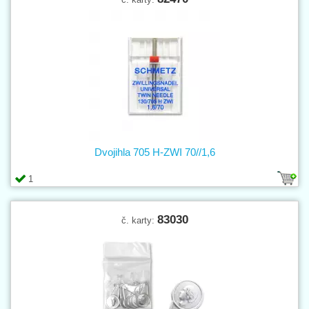
Dvojihla 705 H-ZWI 70//1,6
1
83030
č. karty: