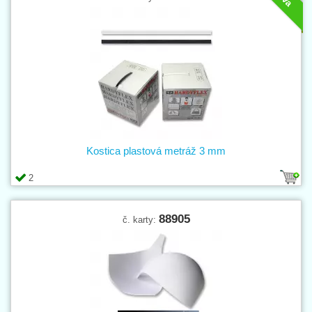
Kostica plastová metráž 3 mm
2
88905
č. karty: