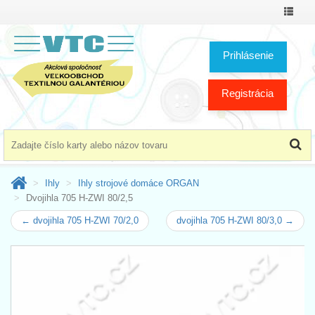
Prepnú
menu
Prihlásenie
Registrácia
Ihly
Ihly strojové domáce ORGAN
Dvojihla 705 H-ZWI 80/2,5
← dvojihla 705 H-ZWI 70/2,0
dvojihla 705 H-ZWI 80/3,0 →