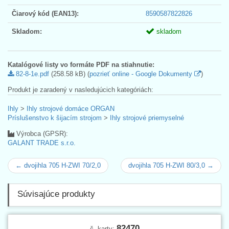
Čiarový kód (EAN13):
8590587822826
Skladom:
skladom
Katalógové listy vo formáte PDF na stiahnutie:
82-8-1e.pdf
(258.58 kB) (
pozrieť online - Google Dokumenty
)
Produkt je zaradený v nasledujúcich kategóriách:
Ihly
>
Ihly strojové domáce ORGAN
Príslušenstvo k šijacím strojom
>
Ihly strojové priemyselné
Výrobca (GPSR):
GALANT TRADE s.r.o.
← dvojihla 705 H-ZWI 70/2,0
dvojihla 705 H-ZWI 80/3,0 →
Súvisajúce produkty
82470
č. karty: