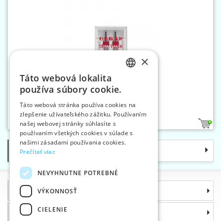
×
Táto webová lokalita
CZECH
používa súbory cookie.
SLOVAK
Dvojihla 705 H-ZWI 80/2,5
Táto webová stránka používa cookies na
zlepšenie užívateľského zážitku. Používaním
ENGLISH
našej webovej stránky súhlasíte s
1
GERMAN
používaním všetkých cookies v súlade s
našimi zásadami používania cookies.
Kategórie
Prečítať viac
NEVYHNUTNE POTREBNÉ
Informácie
VÝKONNOSŤ
CIELENIE
Prečo si zvoliť práve nás