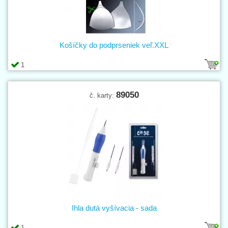
Košíčky do podprseniek veľ.XXL
1
89050
č. karty:
Ihla dutá vyšívacia - sada
1