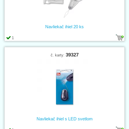
Navliekač ihiel 20 ks
1
39327
č. karty:
Navliekač ihiel s LED svetlom