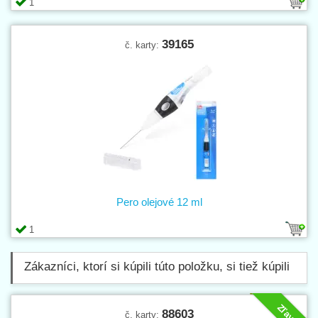
1
39165
č. karty:
Pero olejové 12 ml
1
Zákazníci, ktorí si kúpili túto položku, si tiež kúpili
Zľava
88603
č. karty: