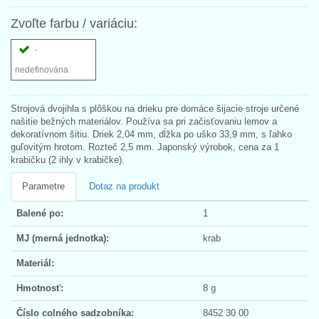
Zvoľte farbu / variáciu:
-
nedefinována
Strojová dvojihla s plôškou na drieku pre domáce šijacie stroje určené
našitie bežných materiálov. Používa sa pri začisťovaniu lemov a
dekoratívnom šitiu. Driek 2,04 mm, dĺžka po uško 33,9 mm, s ľahko
guľovitým hrotom. Rozteč 2,5 mm. Japonský výrobok, cena za 1
krabičku (2 ihly v krabičke).
Parametre
Dotaz na produkt
Balené po:
1
MJ (merná jednotka):
krab
Materiál:
Hmotnosť:
8 g
Číslo colného sadzobníka:
8452 30 00