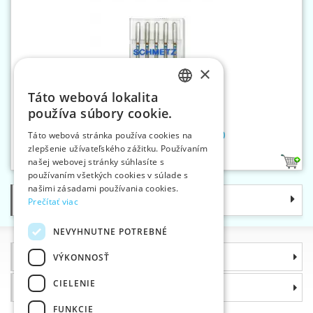
×
Táto webová lokalita
CZECH
používa súbory cookie.
SLOVAK
Ihly strojové 705 H LEDER 90
Táto webová stránka používa cookies na
zlepšenie užívateľského zážitku. Používaním
ENGLISH
našej webovej stránky súhlasíte s
1
GERMAN
používaním všetkých cookies v súlade s
našimi zásadami používania cookies.
Kategórie
Prečítať viac
NEVYHNUTNE POTREBNÉ
Informácie
VÝKONNOSŤ
CIELENIE
Prečo si zvoliť práve nás
FUNKCIE