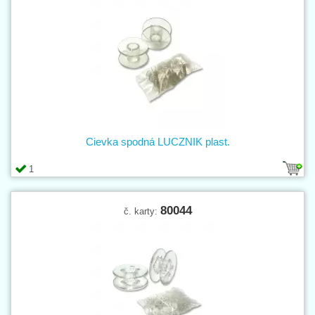
Cievka spodná LUCZNIK plast.
1
80044
č. karty: