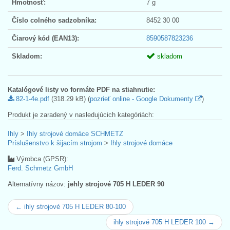
Hmotnosť:
7 g
Číslo colného sadzobníka:
8452 30 00
Čiarový kód (EAN13):
8590587823236
Skladom:
skladom
Katalógové listy vo formáte PDF na stiahnutie:
82-1-4e.pdf
(318.29 kB) (
pozrieť online - Google Dokumenty
)
Produkt je zaradený v nasledujúcich kategóriách:
Ihly
>
Ihly strojové domáce SCHMETZ
Príslušenstvo k šijacím strojom
>
Ihly strojové domáce
Výrobca (GPSR):
Ferd. Schmetz GmbH
Alternatívny názov:
jehly strojové 705 H LEDER 90
← ihly strojové 705 H LEDER 80-100
ihly strojové 705 H LEDER 100 →