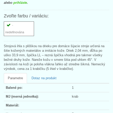
alebo
prihláste
.
Zvoľte farbu / variáciu:
-
nedefinována
Strojová ihla s plôškou na drieku pre domáce šijacie stroje určená na
šitie kožených materiálov a imitácie kože. Driek 2,04 mm, dĺžka po
uško 33,9 mm, špička LL – rezná špička vhodná pre takmer všetky
bežné druhy kože. Nareže kožu v smere šitia pod uhlom 45°. V
závislosti na koži je poloha vlákna ľahko až stredne šikmá. Nemecký
výrobok, cena za 1 krabičku (5 ihiel v krabičke).
Parametre
Dotaz na produkt
Balené po:
1
MJ (merná jednotka):
krab
Materiál: