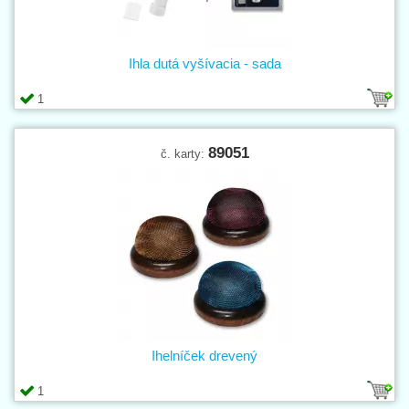
Ihla dutá vyšívacia - sada
1
89051
č. karty:
Ihelníček drevený
1