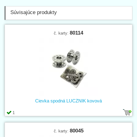
Súvisajúce produkty
80114
č. karty:
Cievka spodná LUCZNIK kovová
1
80045
č. karty: