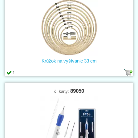
Krúžok na vyšívanie 33 cm
1
89050
č. karty: