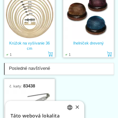
Krúžok na vyšívanie 36
Ihelníček drevený
cm
Vložiť do košíka
Vl
1
1
Posledné navštívené
83438
č. karty:
×
Táto webová lokalita
CZECH