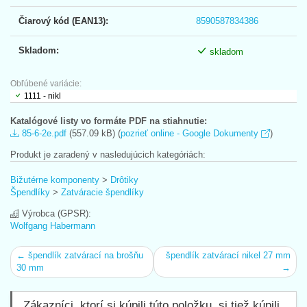
Čiarový kód (EAN13):
8590587834386
Skladom:
skladom
Obľúbené variácie:
1111 - nikl
Katalógové listy vo formáte PDF na stiahnutie:
85-6-2e.pdf
(557.09 kB) (
pozrieť online - Google Dokumenty
)
Produkt je zaradený v nasledujúcich kategóriách:
Bižutérne komponenty
>
Drôtiky
Špendlíky
>
Zatváracie špendlíky
Výrobca (GPSR):
Wolfgang Habermann
← špendlík zatvárací na brošňu
špendlík zatvárací nikel 27 mm
30 mm
→
Zákazníci, ktorí si kúpili túto položku, si tiež kúpili