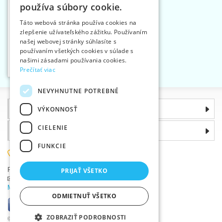
používa súbory cookie.
SLOVAK
Táto webová stránka používa cookies na
zlepšenie užívateľského zážitku. Používaním
ENGLISH
našej webovej stránky súhlasíte s
GERMAN
Špendlík zatvárací na
používaním všetkých cookies v súlade s
brošňu 38 mm
našimi zásadami používania cookies.
Vložiť do košíka
Prečítať viac
1
NEVYHNUTNE POTREBNÉ
Informácie
VÝKONNOSŤ
CIELENIE
Prečo si zvoliť práve nás
FUNKCIE
(+420) 585 051 217
Plzeňská 868, 783 91 Uničov, Česká republika
PRIJAŤ VŠETKO
Položiť dotaz
|
Nahlásiť chybu
Máte problémy s prihlásením ?
ODMIETNUŤ VŠETKO
ZOBRAZIŤ PODROBNOSTI
©2026 Veľkoobchod textilnou galantériou VTC a.s., Uničov