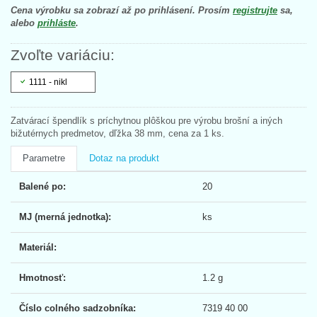
Cena výrobku sa zobrazí až po prihlásení. Prosím
registrujte
sa,
alebo
prihláste
.
Zvoľte variáciu:
1111 - nikl
Zatvárací špendlík s príchytnou plôškou pre výrobu brošní a iných
bižutérnych predmetov, dľžka 38 mm, cena za 1 ks.
Parametre
Dotaz na produkt
Balené po:
20
MJ (merná jednotka):
ks
Materiál:
Hmotnosť:
1.2 g
Číslo colného sadzobníka:
7319 40 00