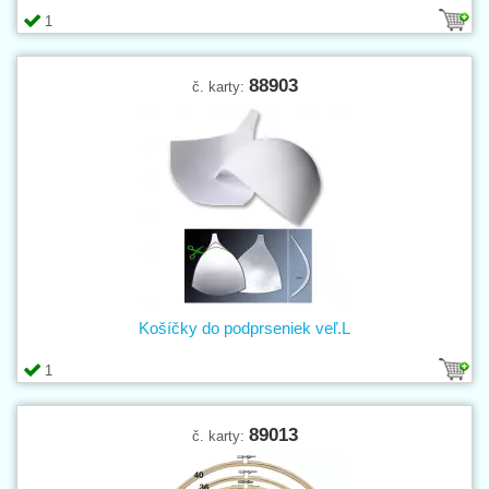
1
88903
č. karty:
Košíčky do podprseniek veľ.L
1
89013
č. karty: