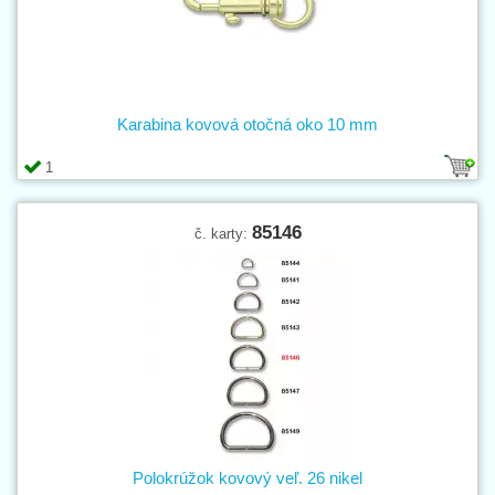
Karabina kovová otočná oko 10 mm
1
85146
č. karty:
Polokrúžok kovový veľ. 26 nikel