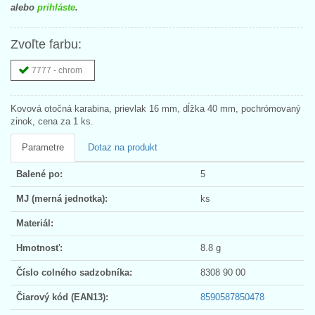
alebo
prihláste
.
Zvoľte farbu:
7777 - chrom
Kovová otočná karabina, prievlak 16 mm, dĺžka 40 mm, pochrómovaný
zinok, cena za 1 ks.
Parametre
Dotaz na produkt
Balené po:
5
MJ (merná jednotka):
ks
Materiál:
Hmotnosť:
8.8 g
Číslo colného sadzobníka:
8308 90 00
Čiarový kód (EAN13):
8590587850478