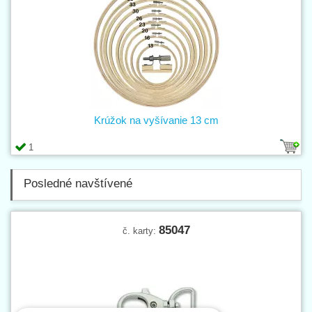
Krúžok na vyšívanie 13 cm
1
Posledné navštívené
85047
č. karty: