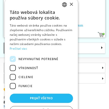
×
Táto webová lokalita
CZECH
používa súbory cookie.
SLOVAK
Karabina kovová otočná oko 16 mm
Táto webová stránka používa cookies na
zlepšenie užívateľského zážitku. Používaním
ENGLISH
našej webovej stránky súhlasíte s
1
GERMAN
používaním všetkých cookies v súlade s
našimi zásadami používania cookies.
Kategórie
Prečítať viac
NEVYHNUTNE POTREBNÉ
Informácie
VÝKONNOSŤ
CIELENIE
Prečo si zvoliť práve nás
FUNKCIE
(+420) 585 051 217
Plzeňská 868, 783 91 Uničov, Česká republika
PRIJAŤ VŠETKO
Položiť dotaz
|
Nahlásiť chybu
Máte problémy s prihlásením ?