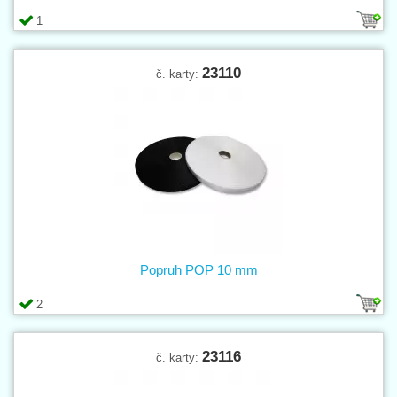
1
23110
č. karty:
Popruh POP 10 mm
2
23116
č. karty: