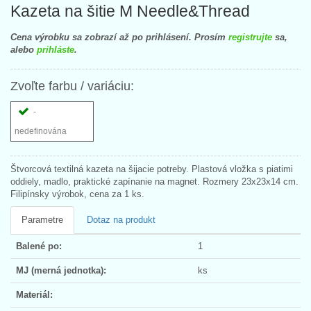
Kazeta na šitie M Needle&Thread
Cena výrobku sa zobrazí až po prihlásení. Prosím
registrujte
sa,
alebo
prihláste
.
Zvoľte farbu / variáciu:
-
nedefinována
Štvorcová textilná kazeta na šijacie potreby. Plastová vložka s piatimi
oddiely, madlo, praktické zapínanie na magnet. Rozmery 23x23x14 cm.
Filipínsky výrobok, cena za 1 ks.
Parametre
Dotaz na produkt
Balené po:
1
MJ (merná jednotka):
ks
Materiál: