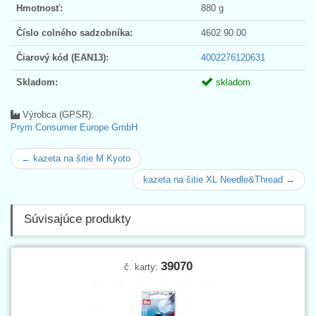
Hmotnosť:
880 g
Číslo colného sadzobníka:
4602 90 00
Čiarový kód (EAN13):
4002276120631
Skladom:
skladom
Výrobca (GPSR):
Prym Consumer Europe GmbH
← kazeta na šitie M Kyoto
kazeta na šitie XL Needle&Thread →
Súvisajúce produkty
39070
č. karty: