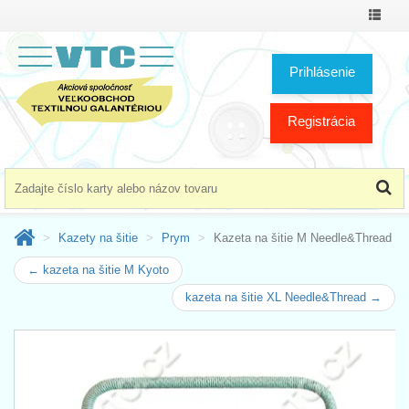
Prepnú
menu
Prihlásenie
Registrácia
Kazety na šitie
Prym
Kazeta na šitie M Needle&Thread
← kazeta na šitie M Kyoto
kazeta na šitie XL Needle&Thread →