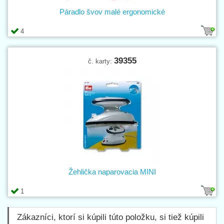
Páradlo švov malé ergonomické
4
39355
č. karty:
Žehlička naparovacia MINI
1
Zákazníci, ktorí si kúpili túto položku, si tiež kúpili