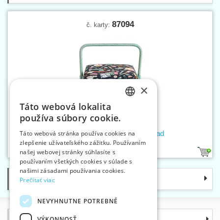
87094
č. karty:
×
Táto webová lokalita
CZECH
používa súbory cookie.
SLOVAK
Kazeta na šitie M Needle&Thread
Táto webová stránka používa cookies na
zlepšenie užívateľského zážitku. Používaním
ENGLISH
našej webovej stránky súhlasíte s
1
GERMAN
používaním všetkých cookies v súlade s
našimi zásadami používania cookies.
Kategórie
Prečítať viac
NEVYHNUTNE POTREBNÉ
Informácie
VÝKONNOSŤ