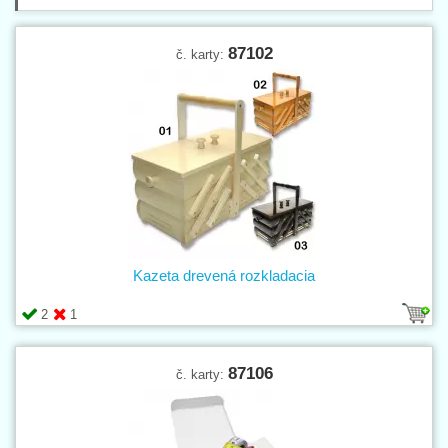
87102
č. karty:
Kazeta drevená rozkladacia
2
1
87106
č. karty: