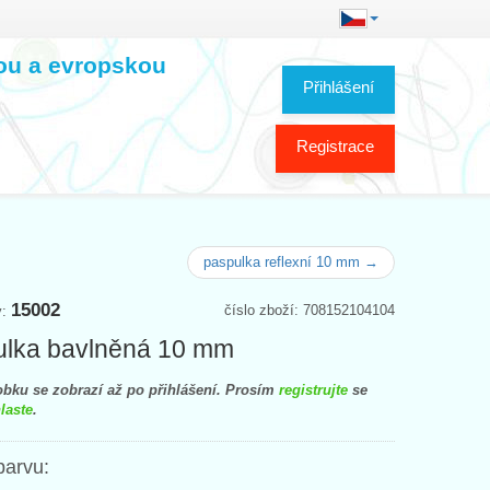
kou a evropskou
Přihlášení
Registrace
paspulka reflexní 10 mm →
15002
číslo zboží: 708152104104
y:
ulka bavlněná 10 mm
bku se zobrazí až po přihlášení. Prosím
registrujte
se
laste
.
barvu: