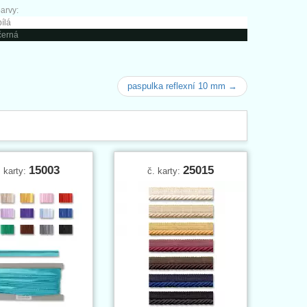
arvy:
bílá
černá
paspulka reflexní 10 mm →
15003
25015
. karty:
č. karty: