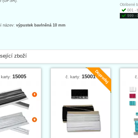
e (GPSR):
Oblíbené b
001 - 
999 - 
ní název:
výpustek bavlněná 10 mm
sející zboží
Doprodej
15005
15001
 karty:
č. karty:
č