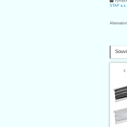
Výrobc
STAP a.s.
Alternativ
Souvi
č.