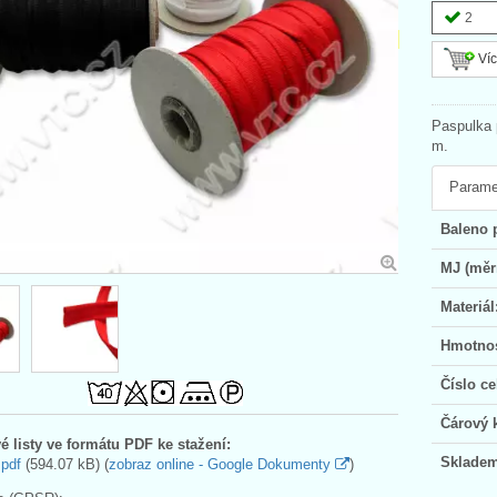
2
Víc
Paspulka 
m.
Parame
Baleno 
MJ (měr
Materiál
Hmotnos
Číslo ce
Čárový 
é listy ve formátu PDF ke stažení:
Skladem
.pdf
(594.07 kB) (
zobraz online - Google Dokumenty
)