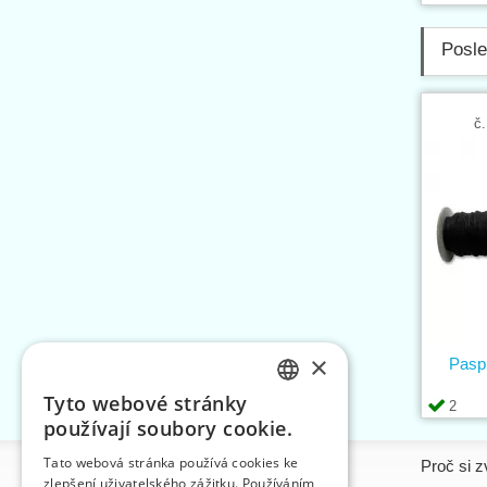
Posle
č.
×
Pasp
Tyto webové stránky
2
CZECH
používají soubory cookie.
SLOVAK
Tato webová stránka používá cookies ke
Informace
Proč si z
zlepšení uživatelského zážitku. Používáním
ENGLISH