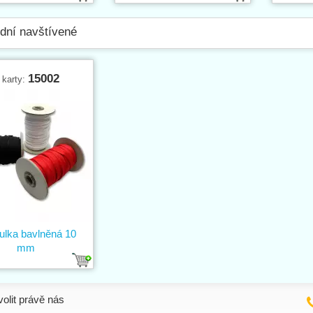
dní navštívené
15002
 karty:
ulka bavlněná 10
mm
volit právě nás