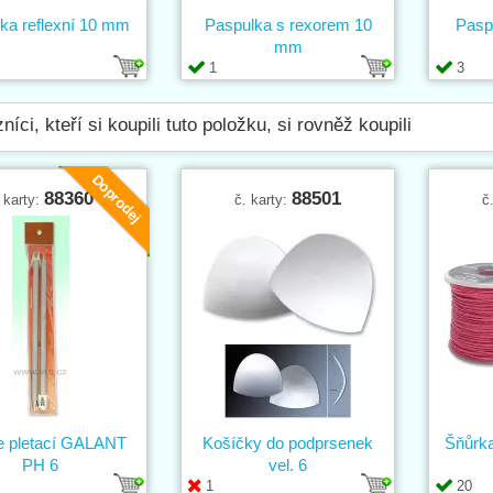
ka reflexní 10 mm
Paspulka s rexorem 10
Pasp
mm
1
3
níci, kteří si koupili tuto položku, si rovněž koupili
Doprodej
88360
88501
 karty:
č. karty:
č
ce pletací GALANT
Košíčky do podprsenek
Šňůrk
PH 6
vel. 6
1
20