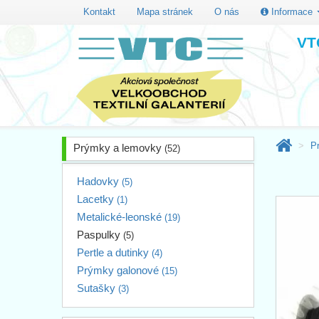
Kontakt
Mapa stránek
O nás
Informace
VTC
P
Prýmky a lemovky
(52)
Hadovky
(5)
Lacetky
(1)
Metalické-leonské
(19)
Paspulky
(5)
Pertle a dutinky
(4)
Prýmky galonové
(15)
Sutašky
(3)