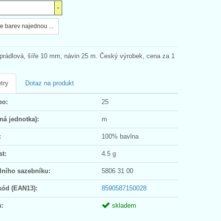
e barev najednou ...
prádlová, šíře 10 mm, návin 25 m. Český výrobek, cena za 1
try
Dotaz na produkt
po:
25
ná jednotka):
m
:
100% bavlna
t:
4.5 g
lního sazebníku:
5806 31 00
kód (EAN13):
8590587150028
:
skladem