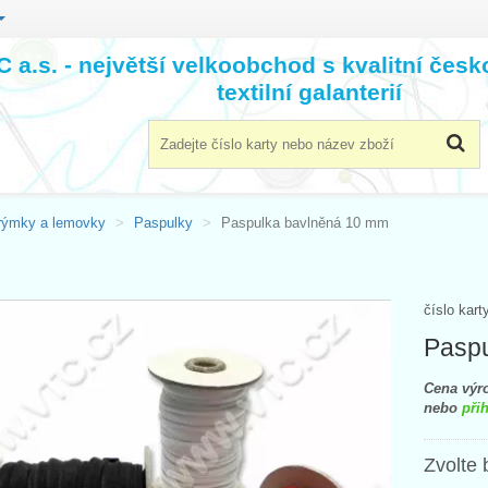
 a.s. - největší velkoobchod s kvalitní čes
textilní galanterií
rýmky a lemovky
Paspulky
Paspulka bavlněná 10 mm
číslo kart
Pasp
Cena výro
nebo
přih
Zvolte 