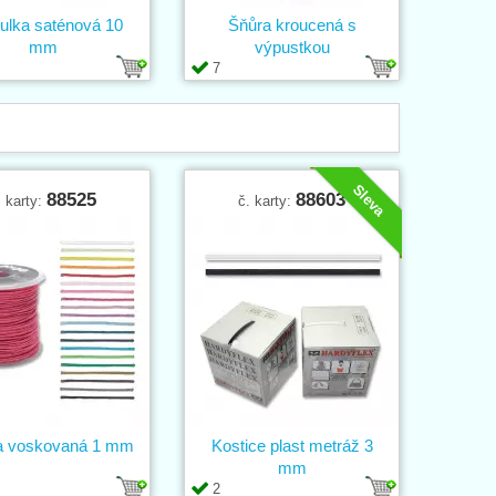
ulka saténová 10
Šňůra kroucená s
mm
výpustkou
7
Sleva
88525
88603
. karty:
č. karty:
a voskovaná 1 mm
Kostice plast metráž 3
mm
2