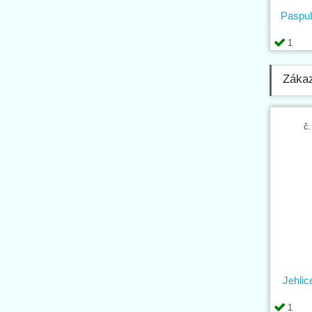
Paspul
1
Zákaz
č.
Jehli
1