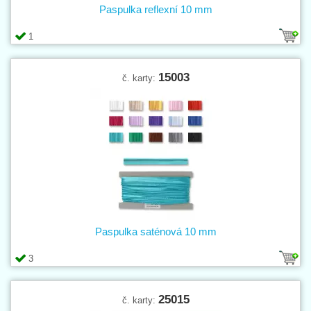
Paspulka reflexní 10 mm
1
15003
č. karty:
Paspulka saténová 10 mm
3
25015
č. karty: