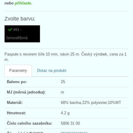
nebo
přihlaste
.
Zvolte barvu:
991 -
černostříbrná
Paspule s rexorem šíře 10 mm, návin 25 m. Český výrobek, cena za 1
m.
Parametry
Dotaz na produkt
Baleno po:
25
MJ (měrná jednotka):
m
Materiál:
68% bavlna,22% polyester,10%MT
Hmotnost:
4.2 g
Číslo celního sazebníku:
5806 31 00