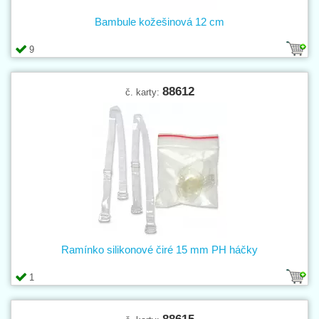
Bambule kožešinová 12 cm
9
88612
č. karty:
Ramínko silikonové čiré 15 mm PH háčky
1