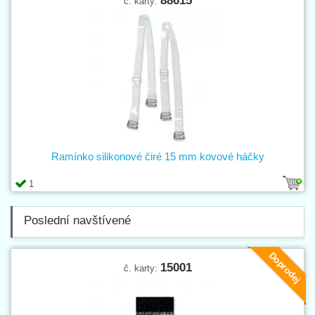
88615
č. karty:
Ramínko silikonové čiré 15 mm kovové háčky
1
Poslední navštívené
Doprodej
15001
č. karty: