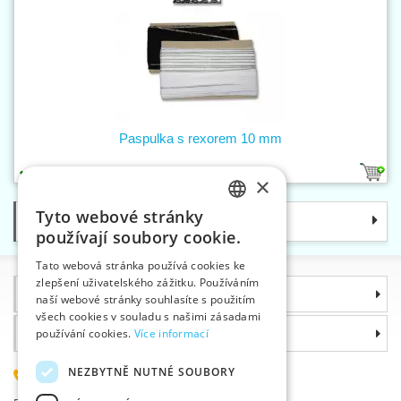
Paspulka s rexorem 10 mm
1
×
Tyto webové stránky
Kategorie
CZECH
používají soubory cookie.
SLOVAK
Tato webová stránka používá cookies ke
zlepšení uživatelského zážitku. Používáním
ENGLISH
Informace
naší webové stránky souhlasíte s použitím
GERMAN
všech cookies v souladu s našimi zásadami
Proč si zvolit právě nás
používání cookies.
Více informací
NEZBYTNĚ NUTNÉ SOUBORY
585 051 217