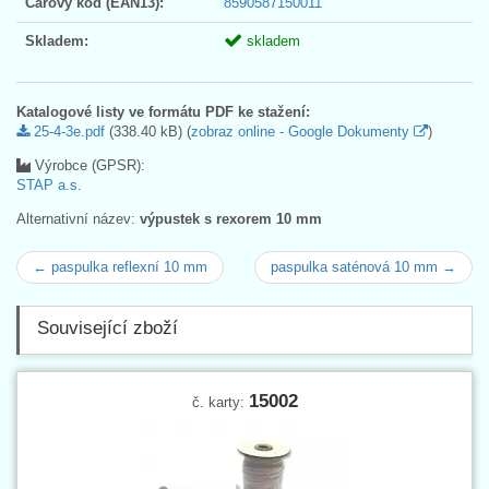
Čárový kód (EAN13):
8590587150011
Skladem:
skladem
Katalogové listy ve formátu PDF ke stažení:
25-4-3e.pdf
(338.40 kB) (
zobraz online - Google Dokumenty
)
Výrobce (GPSR):
STAP a.s.
Alternativní název:
výpustek s rexorem 10 mm
← paspulka reflexní 10 mm
paspulka saténová 10 mm →
Související zboží
15002
č. karty: