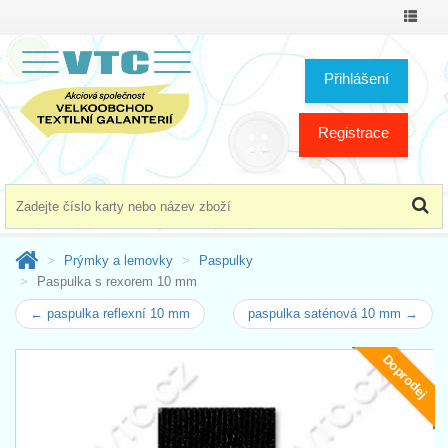
Přepno
menu
Přihlášení
Registrace
Prýmky a lemovky
Paspulky
Paspulka s rexorem 10 mm
← paspulka reflexní 10 mm
paspulka saténová 10 mm →
Doprodej