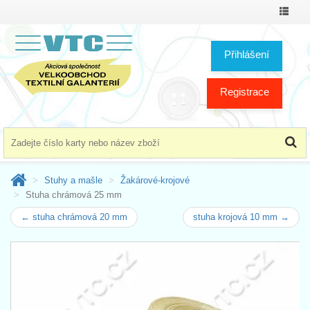
Přepno
menu
Přihlášení
Registrace
Stuhy a mašle
Žakárové-krojové
Stuha chrámová 25 mm
← stuha chrámová 20 mm
stuha krojová 10 mm →