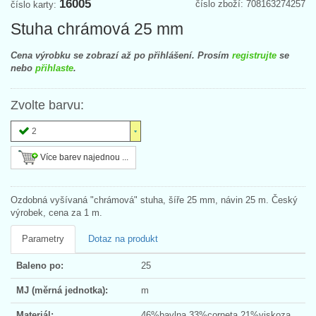
16005
číslo zboží: 708163274257
číslo karty:
Stuha chrámová 25 mm
Cena výrobku se zobrazí až po přihlášení. Prosím
registrujte
se
nebo
přihlaste
.
Zvolte barvu:
2
Více barev najednou ...
Ozdobná vyšívaná "chrámová" stuha, šíře 25 mm, návin 25 m. Český
výrobek, cena za 1 m.
Parametry
Dotaz na produkt
Baleno po:
25
MJ (měrná jednotka):
m
Materiál:
46%bavlna,33%corneta,21%viskoza