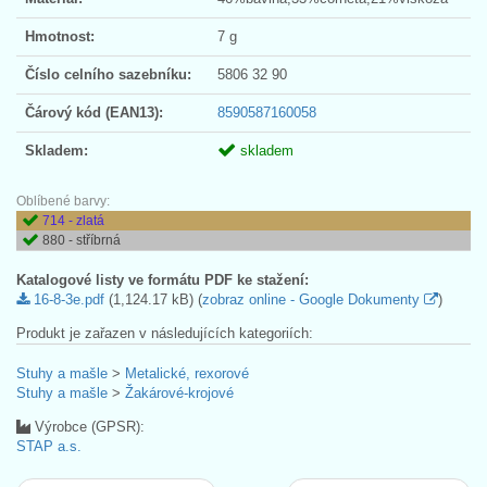
Hmotnost:
7 g
Číslo celního sazebníku:
5806 32 90
Čárový kód (EAN13):
8590587160058
Skladem:
skladem
Oblíbené barvy:
714 - zlatá
880 - stříbrná
Katalogové listy ve formátu PDF ke stažení:
16-8-3e.pdf
(1,124.17 kB) (
zobraz online - Google Dokumenty
)
Produkt je zařazen v následujících kategoriích:
Stuhy a mašle
>
Metalické, rexorové
Stuhy a mašle
>
Žakárové-krojové
Výrobce (GPSR):
STAP a.s.