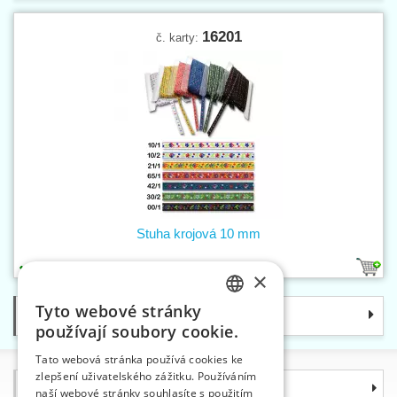
16201
č. karty:
Stuha krojová 10 mm
7
×
Tyto webové stránky
Kategorie
CZECH
používají soubory cookie.
SLOVAK
Tato webová stránka používá cookies ke
zlepšení uživatelského zážitku. Používáním
ENGLISH
Informace
naší webové stránky souhlasíte s použitím