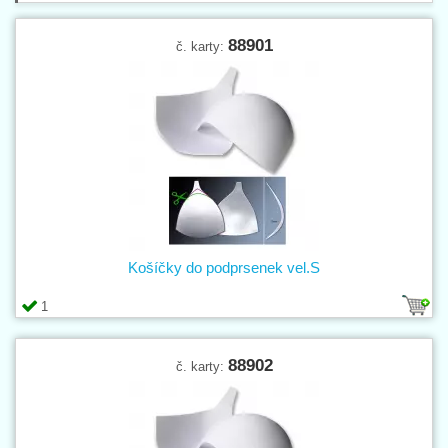
88901
č. karty:
Košíčky do podprsenek vel.S
1
88902
č. karty: