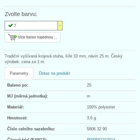
Zvolte barvu:
7
Více barev najednou ...
Tradiční vyšívaná krojová stuha, šíře 10 mm, návin 25 m. Český
výrobek, cena za 1 m.
Parametry
Dotaz na produkt
Baleno po:
25
MJ (měrná jednotka):
m
Materiál:
100% polyester
Hmotnost:
3.6 g
Číslo celního sazebníku:
5806 32 90
Čárový kód (EAN13):
8590587162014