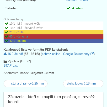
Skladem:
skladem
Oblíbené barvy:
10/1 - bílá - modré květy
10/2 - bílá - červené květy
21/1 - žlutá
65/1 - červená
42/1 - modrá
Katalogové listy ve formátu PDF ke stažení:
16-9-3e.pdf
(871.66 kB) (
zobraz online - Google Dokumenty
)
Výrobce (GPSR):
STAP a.s.
Alternativní název:
krojovka 10 mm
← stuha chrámová 25 mm
stuha krojová 18 mm →
Zákazníci, kteří si koupili tuto položku, si rovněž
koupili