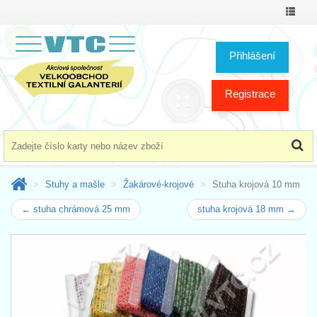
Přepno
menu
Přihlášení
Registrace
Stuhy a mašle
Žakárové-krojové
Stuha krojová 10 mm
← stuha chrámová 25 mm
stuha krojová 18 mm →