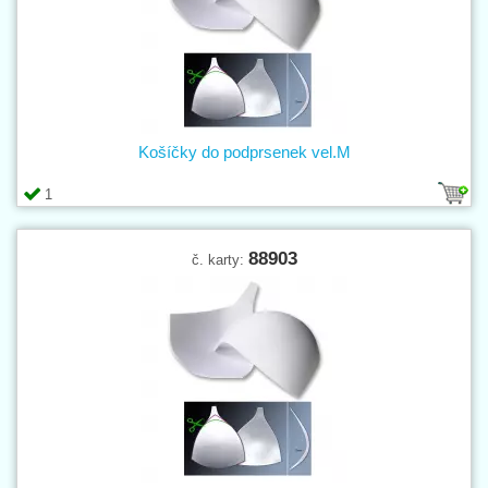
Košíčky do podprsenek vel.M
1
88903
č. karty: