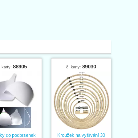
88905
89030
. karty:
č. karty:
ky do podprsenek
Kroužek na vyšívání 30