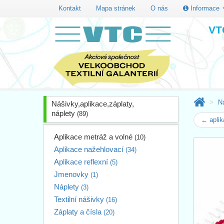
Kontakt
Mapa stránek
O nás
Informace
VTC
Ná
Nášivky,aplikace,záplaty,
náplety
(89)
← aplik
Aplikace metráž a volné
(10)
Aplikace nažehlovací
(34)
Aplikace reflexní
(5)
Jmenovky
(1)
Náplety
(3)
Textilní nášivky
(16)
Záplaty a čísla
(20)