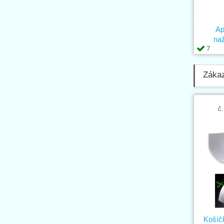
Ap
naž
7
Zákaz
č.
Košíč