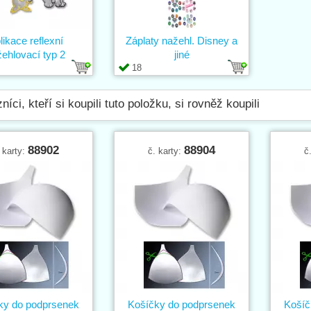
likace reflexní
Záplaty nažehl. Disney a
ehlovací typ 2
jiné
18
níci, kteří si koupili tuto položku, si rovněž koupili
88902
88904
 karty:
č. karty:
č
ky do podprsenek
Košíčky do podprsenek
Košíč