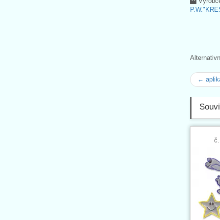
Výrobc
P.W."KRE
Alternativ
← aplik
Souvi
č.