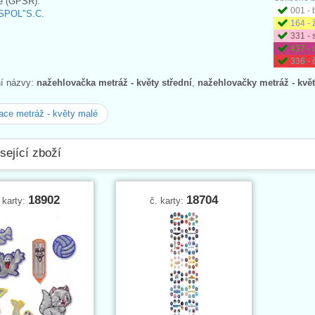
e (GPSR):
001 - 
SPOL"S.C.
164 - 
331 - 
437 -
336 - 
ní názvy:
nažehlovačka metráž - květy střední
,
nažehlovačky metráž - květ
ace metráž - květy malé
sející zboží
18902
18704
 karty:
č. karty: