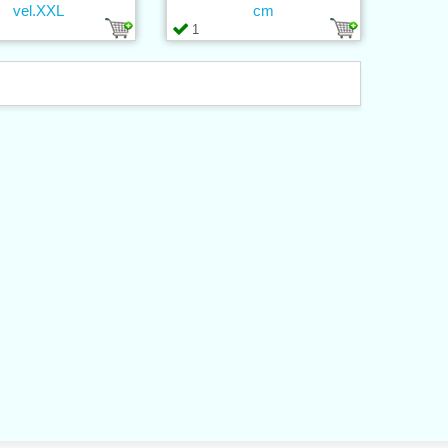
vel.XXL
cm
1