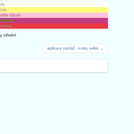
bílá
žlutá
světle růžová
 cyklámen
červená
y střední
aplikace metráž - květy velké →