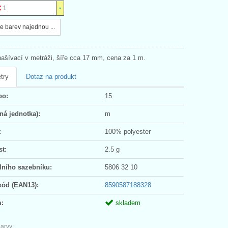
1
e barev najednou ...
našívací v metráži, šíře cca 17 mm, cena za 1 m.
try
Dotaz na produkt
po:
15
ná jednotka):
m
:
100% polyester
t:
2.5 g
lního sazebníku:
5806 32 10
kód (EAN13):
8590587188328
:
skladem
arvy: