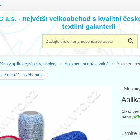
 a.s. - největší velkoobchod s kvalitní čes
textilní galanterií
šivky,aplikace,záplaty, náplety
Aplikace metráž a volné
Aplikace met
ace metráž - květy malé
číslo kart
Aplik
Cena výro
nebo
přih
Zvolte 