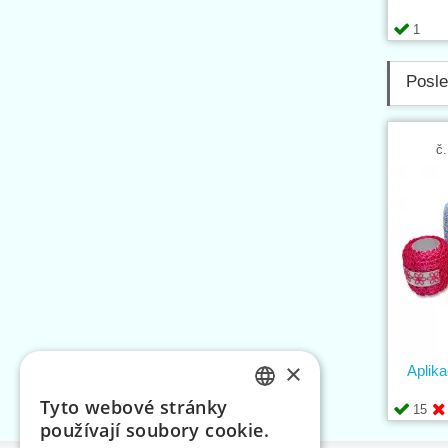
1
Posle
č.
×
Aplika
Tyto webové stránky
15
CZECH
používají soubory cookie.
SLOVAK