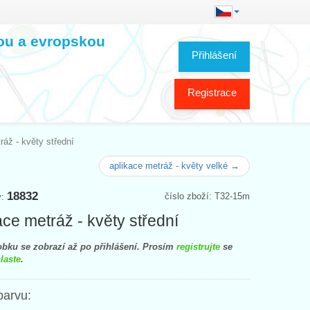
kou a evropskou
Přihlášení
Registrace
ráž - květy střední
aplikace metráž - květy velké →
18832
číslo zboží: T32-15m
y:
ace metráž - květy střední
bku se zobrazí až po přihlášení. Prosím
registrujte
se
laste
.
barvu: