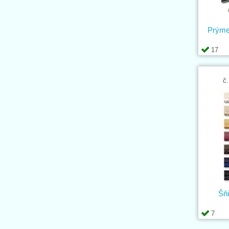
Prýme
17
č.
Šň
7