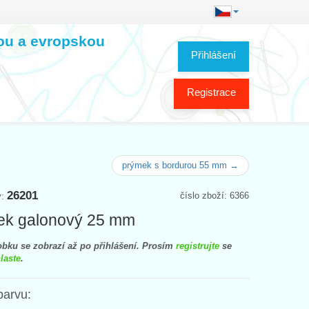
kou a evropskou
Přihlášení
Registrace
prýmek s bordurou 55 mm →
26201
číslo zboží: 6366
y:
ek galonový 25 mm
bku se zobrazí až po přihlášení. Prosím
registrujte
se
laste
.
barvu: