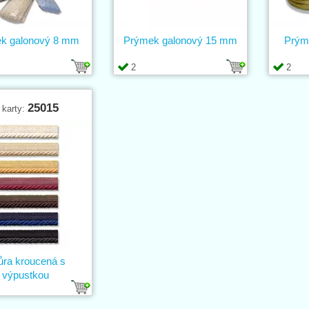
k galonový 8 mm
Prýmek galonový 15 mm
Prým
2
2
25015
 karty:
ůra kroucená s
výpustkou