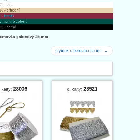
1 - bílá
6 - přírodní
 - bordó
1 - temně zelená
0 - černá
lemovka galonový 25 mm
prýmek s bordurou 55 mm →
28006
28521
. karty:
č. karty: