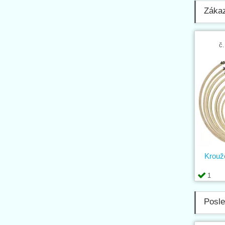
Zákaz
č.
Krouž
1
Posle