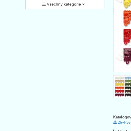
Všechny kategorie
Katalogov
26-4-3e