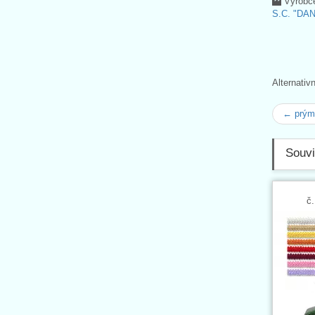
Výrobc
S.C. "DA
Alternativ
← prým
Souvi
č.