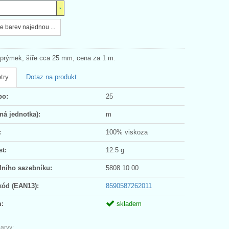
e barev najednou ...
prýmek, šíře cca 25 mm, cena za 1 m.
try
Dotaz na produkt
po:
25
ná jednotka):
m
:
100% viskoza
t:
12.5 g
lního sazebníku:
5808 10 00
kód (EAN13):
8590587262011
:
skladem
arvy: