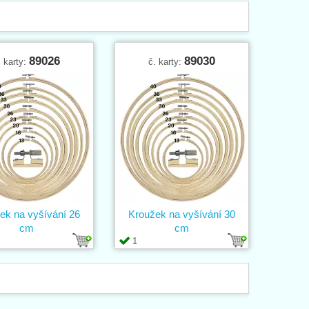
89026
89030
. karty:
č. karty:
ek na vyšívání 26
Kroužek na vyšívání 30
cm
cm
1