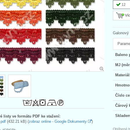
12
Víc
Galonový 
Parame
Baleno 
MJ (měr
Materiál
Hmotnos
Číslo ce
Čárový 
Skladem
é listy ve formátu PDF ke stažení:
.pdf
(432.21 kB) (
zobraz online - Google Dokumenty
)
Oblíbené b