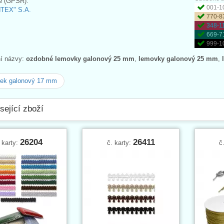
e (GPSR):
001-10
NTEX" S.A.
770-83
348-11
669-7
999-10
ní názvy:
ozdobné lemovky galonový 25 mm
,
lemovky galonový 25 mm
,
ek galonový 17 mm
sející zboží
26204
26411
 karty:
č. karty:
č