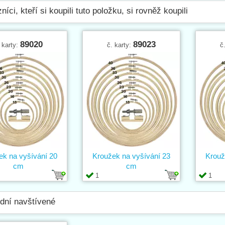
níci, kteří si koupili tuto položku, si rovněž koupili
89020
89023
 karty:
č. karty:
č
ek na vyšívání 20
Kroužek na vyšívání 23
Krouž
cm
cm
1
1
dní navštívené