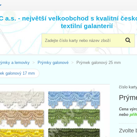
 a.s. - největší velkoobchod s kvalitní čes
textilní galanterií
rýmky a lemovky
Prýmky galonové
Prýmek galonový 25 mm
ek galonový 17 mm
číslo kart
Prým
Cena výro
nebo
přih
Zvolte 