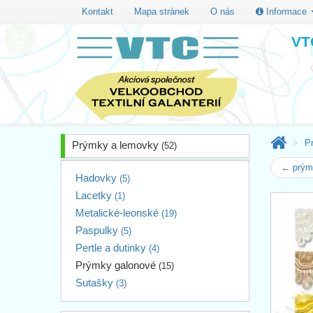
Kontakt
Mapa stránek
O nás
Informace
VTC
P
Prýmky a lemovky
(52)
← prým
Hadovky
(5)
Lacetky
(1)
Metalické-leonské
(19)
Paspulky
(5)
Pertle a dutinky
(4)
Prýmky galonové
(15)
Sutašky
(3)