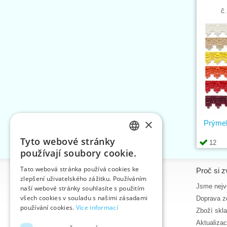
č.
×
Prýme
Tyto webové stránky
12
CZECH
používají soubory cookie.
SLOVAK
Tato webová stránka používá cookies ke
Informace
Proč si z
zlepšení uživatelského zážitku. Používáním
ENGLISH
Úvodní strana
Jsme nejvě
naší webové stránky souhlasíte s použitím
GERMAN
všech cookies v souladu s našimi zásadami
Kontakt
Doprava z
používání cookies.
Více informací
Mapa stránek
Zboží skl
O nás
Aktualiza