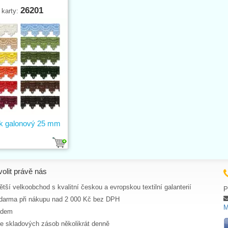
26201
 karty:
k galonový 25 mm
volit právě nás
tší velkoobchod s kvalitní českou a evropskou textilní galanterií
P
darma při nákupu nad 2 000 Kč bez DPH
M
adem
ce skladových zásob několikrát denně