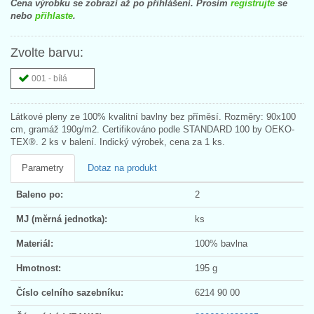
Cena výrobku se zobrazí až po přihlášení. Prosím
registrujte
se
nebo
přihlaste
.
Zvolte barvu:
001 - bílá
Látkové pleny ze 100% kvalitní bavlny bez příměsí. Rozměry: 90x100
cm, gramáž 190g/m2. Certifikováno podle STANDARD 100 by OEKO-
TEX®. 2 ks v balení. Indický výrobek, cena za 1 ks.
Parametry
Dotaz na produkt
Baleno po:
2
MJ (měrná jednotka):
ks
Materiál:
100% bavlna
Hmotnost:
195 g
Číslo celního sazebníku:
6214 90 00