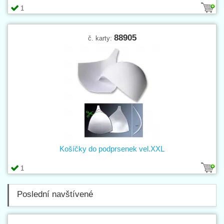
1
88905
č. karty:
Košíčky do podprsenek vel.XXL
1
Poslední navštívené