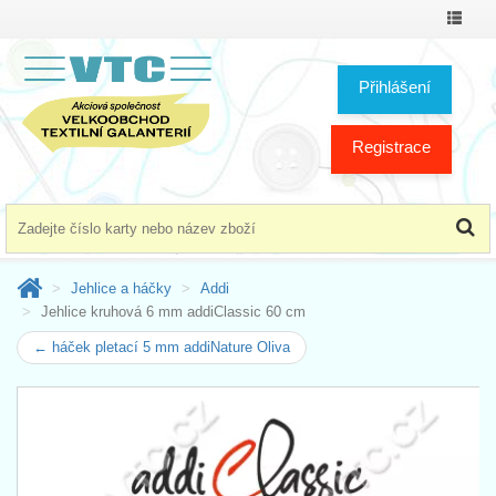
Přepno
menu
Přihlášení
Registrace
Jehlice a háčky
Addi
Jehlice kruhová 6 mm addiClassic 60 cm
← háček pletací 5 mm addiNature Oliva