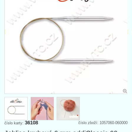
36108
číslo zboží: 1057060-060000
číslo karty: