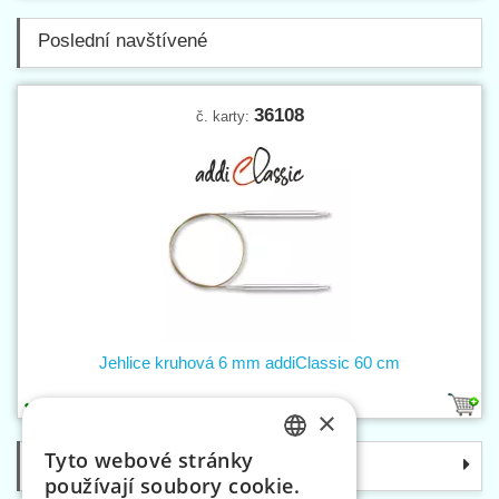
Poslední navštívené
36108
č. karty:
Jehlice kruhová 6 mm addiClassic 60 cm
1
×
Tyto webové stránky
Kategorie
CZECH
používají soubory cookie.