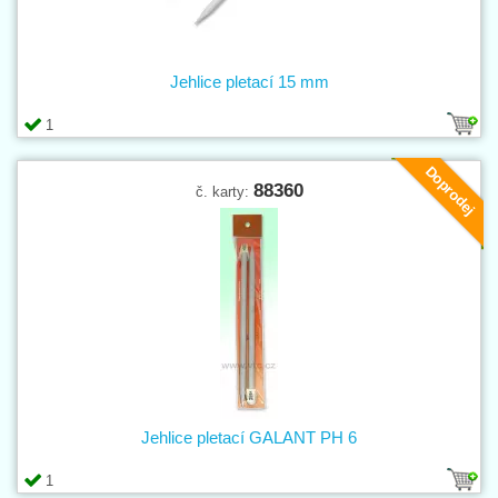
Jehlice pletací 15 mm
1
Doprodej
88360
č. karty:
Jehlice pletací GALANT PH 6
1