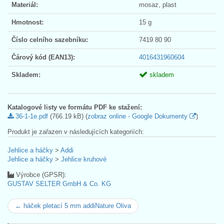
Materiál:
mosaz, plast
Hmotnost:
15 g
Číslo celního sazebníku:
7419 80 90
Čárový kód (EAN13):
4016431960604
Skladem:
skladem
Katalogové listy ve formátu PDF ke stažení:
36-1-1e.pdf
(766.19 kB) (
zobraz online - Google Dokumenty
)
Produkt je zařazen v následujících kategoriích:
Jehlice a háčky
>
Addi
Jehlice a háčky
>
Jehlice kruhové
Výrobce (GPSR):
GUSTAV SELTER GmbH & Co. KG
← háček pletací 5 mm addiNature Oliva