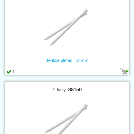
Jehlice pletací 12 mm
1
88150
č. karty: