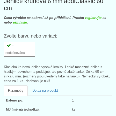
Jehlice kruhová 6 mm addiClassic 60
cm
Cena výrobku se zobrazí až po přihlášení. Prosím
registrujte
se
nebo
přihlaste
.
Zvolte barvu nebo variaci:
-
nedefinována
Klasická kruhová jehlice vysoké kvality. Lehké mosazné jehlice s
hladkým povrchem a poddajné, ale pevné zlaté lanko. Délka 60 cm,
šířka 6 mm. (rozměry jsou uvedeny také na lanku). Německý výrobek,
cena za 1 ks. Neobsahuje nikl!
Parametry
Dotaz na produkt
Baleno po:
1
MJ (měrná jednotka):
ks