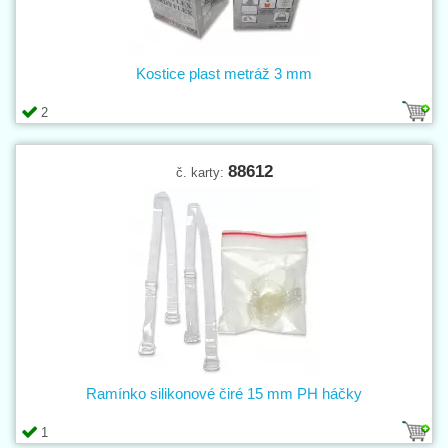
Kostice plast metráž 3 mm
2
88612
č. karty:
Ramínko silikonové čiré 15 mm PH háčky
1