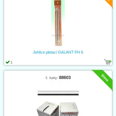
Jehlice pletací GALANT PH 6
1
Sleva
88603
č. karty: