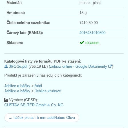
Materiál:
mosaz, plast
Hmotnost:
15 g
Číslo celního sazebníku:
7419 80 90
Čárový kód (EAN13):
4016431910500
Skladem:
skladem
Katalogové listy ve formátu PDF ke stažení:
36-1-1e.pdf
(766.19 kB) (
zobraz online - Google Dokumenty
)
Produkt je zařazen v následujících kategoriích:
Jehlice a háčky
>
Addi
Jehlice a háčky
>
Jehlice kruhové
Výrobce (GPSR):
GUSTAV SELTER GmbH & Co. KG
← háček pletací 5 mm addiNature Oliva