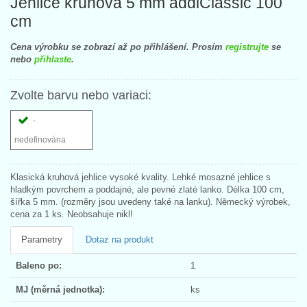
Jehlice kruhová 5 mm addiClassic 100
cm
Cena výrobku se zobrazí až po přihlášení. Prosím
registrujte
se
nebo
přihlaste
.
Zvolte barvu nebo variaci:
-
nedefinována
Klasická kruhová jehlice vysoké kvality. Lehké mosazné jehlice s
hladkým povrchem a poddajné, ale pevné zlaté lanko. Délka 100 cm,
šířka 5 mm. (rozměry jsou uvedeny také na lanku). Německý výrobek,
cena za 1 ks. Neobsahuje nikl!
Parametry
Dotaz na produkt
Baleno po:
1
MJ (měrná jednotka):
ks