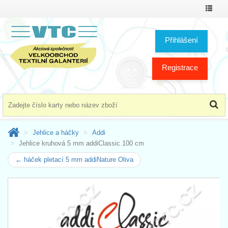
Přepno
menu
Přihlášení
Registrace
Jehlice a háčky
Addi
Jehlice kruhová 5 mm addiClassic 100 cm
← háček pletací 5 mm addiNature Oliva