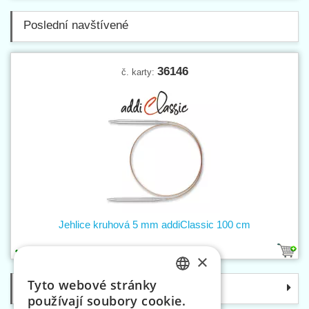
Poslední navštívené
36146
č. karty:
Jehlice kruhová 5 mm addiClassic 100 cm
1
×
Tyto webové stránky
Kategorie
CZECH
používají soubory cookie.