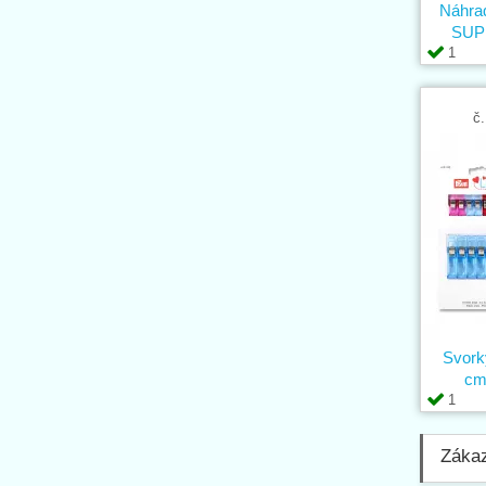
Náhrad
SUP
1
č.
Svorky
cm
1
Zákaz