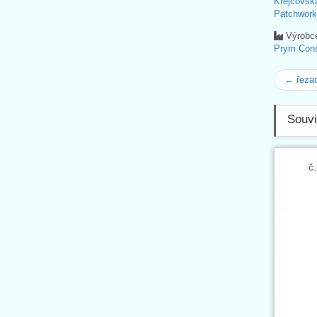
Krejčovsk
Patchwork
Výrobc
Prym Con
← řeza
Souvi
č.