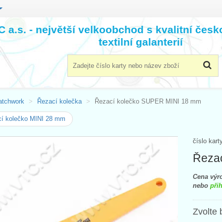
 a.s. - největší velkoobchod s kvalitní čes
textilní galanterií
atchwork
Řezací kolečka
Řezací kolečko SUPER MINI 18 mm
cí kolečko MINI 28 mm
číslo kart
Řeza
Cena výro
nebo
přih
Zvolte 