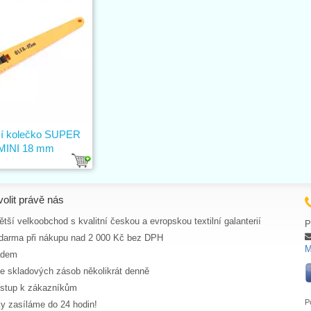
í kolečko SUPER
MINI 18 mm
volit právě nás
tší velkoobchod s kvalitní českou a evropskou textilní galanterií
P
darma při nákupu nad 2 000 Kč bez DPH
M
adem
ce skladových zásob několikrát denně
ístup k zákazníkům
P
y zasíláme do 24 hodin!