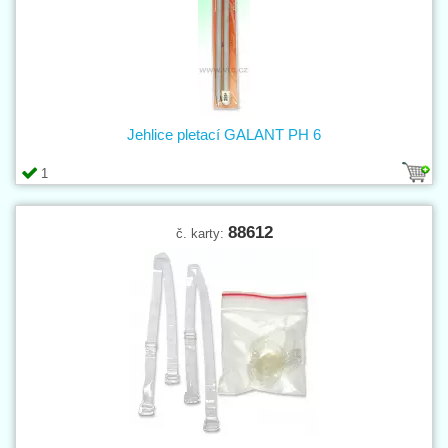
Jehlice pletací GALANT PH 6
1
88612
č. karty: