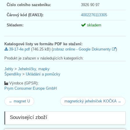
Číslo celního sazebníku:
3926 90 97
Čárový kód (EAN13):
4002276113305
Skladem:
skladem
Katalogové listy ve formátu PDF ke stažení:
39-17-4e.pdf
(746.25 kB) (
zobraz online - Google Dokumenty
)
Produkt je zařazen v následujících kategoriích:
Jehly
>
Jehelníčky, mapky
Špendlíky
>
Ukládání a pomůcky
Výrobce (GPSR):
Prym Consumer Europe GmbH
← magnet U
magnetický jehelníček KOČKA →
Související zboží