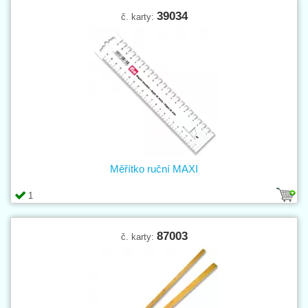
39034
č. karty:
Měřítko ruční MAXI
1
87003
č. karty: