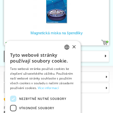
Magnetická miska na špendlíky
1
×
Tyto webové stránky
Kategorie
CZECH
používají soubory cookie.
SLOVAK
Tato webová stránka používá cookies ke
zlepšení uživatelského zážitku. Používáním
ENGLISH
Informace
naší webové stránky souhlasíte s použitím
GERMAN
všech cookies v souladu s našimi zásadami
Proč si zvolit právě nás
používání cookies.
Více informací
NEZBYTNĚ NUTNÉ SOUBORY
585 051 217
Plzeňská 868, 783 91 Uničov, Česká republika
VÝKONOVÉ SOUBORY
Položit dotaz
|
Nahlásit chybu