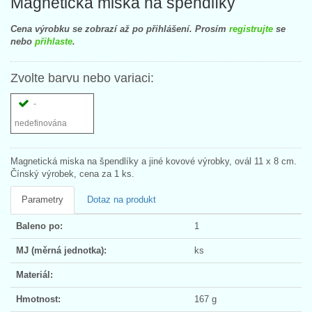
Magnetická miska na špendlíky
Cena výrobku se zobrazí až po přihlášení. Prosím
registrujte
se
nebo
přihlaste
.
Zvolte barvu nebo variaci:
-
nedefinována
Magnetická miska na špendlíky a jiné kovové výrobky, ovál 11 x 8 cm.
Čínský výrobek, cena za 1 ks.
Parametry
Dotaz na produkt
Baleno po:
1
MJ (měrná jednotka):
ks
Materiál:
Hmotnost:
167 g