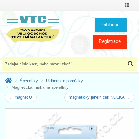
Přepno
menu
Přihlášení
Registrace
Špendlíky
Ukládání a pomůcky
Magnetická miska na špendlíky
← magnet U
magnetický jehelníček KOČKA →