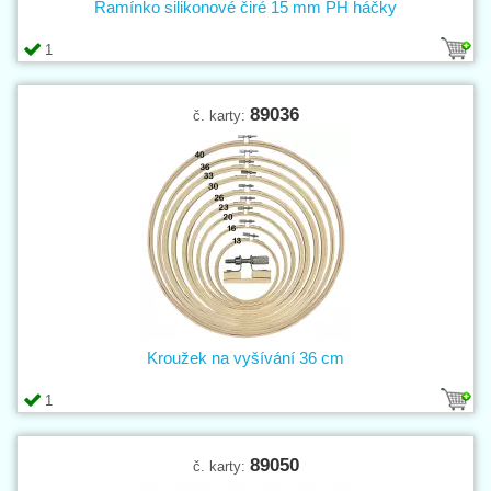
Ramínko silikonové čiré 15 mm PH háčky
1
89036
č. karty:
Kroužek na vyšívání 36 cm
1
89050
č. karty: