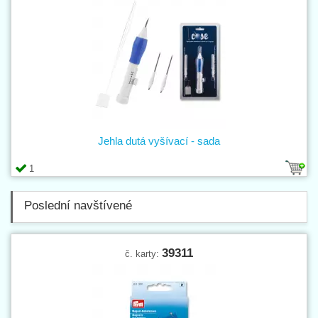
Jehla dutá vyšívací - sada
1
Poslední navštívené
39311
č. karty: