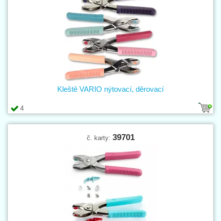
Kleště VARIO nýtovací, děrovací
4
39701
č. karty: