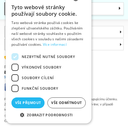
Tyto webové stránky
Kategorie
CZECH
používají soubory cookie.
SLOVAK
Tato webová stránka používá cookies ke
zlepšení uživatelského zážitku. Používáním
ENGLISH
Informace
naší webové stránky souhlasíte s použitím
GERMAN
všech cookies v souladu s našimi zásadami
Proč si zvolit právě nás
používání cookies.
Více informací
NEZBYTNĚ NUTNÉ SOUBORY
585 051 217
VÝKONOVÉ SOUBORY
Plzeňská 868, 783 91 Uničov, Česká republika
Položit dotaz
|
Nahlásit chybu
Máte problémy s přihlášením ?
SOUBORY CÍLENÍ
FUNKČNÍ SOUBORY
Podle zákona o evidenci tržeb je prodávající povinen vystavit kupujícímu účtenku.
VŠE PŘIJMOUT
VŠE ODMÍTNOUT
Zároveň je povinen zaevidovat přijatou tržbu u správce daně on-line; v případě
technického výpadku pak nejpozději do 48 hodin.
ZOBRAZIT PODROBNOSTI
©2026 Velkoobchod textilní galanterie VTC a.s., Uničov
Ceny se zobrazí po přihlášení.