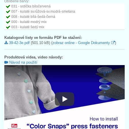
Oblíbené barvy:
031 - srdíčka bíločervená
007 - kulaté sv.růžová-sv.modrá-smetana
008 - kulaté bílá-šedá-černá
000 - kulaté modrý mix
003 - kulaté šedý mix
Katalogové listy ve formátu PDF ke stažení:
39-42-3e.pdf
(501.10 kB) (
zobraz online - Google Dokumenty
)
Produktová videa, video návody:
Návod na použití
Návod na použití