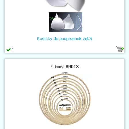
Košíčky do podprsenek vel.S
1
89013
č. karty: