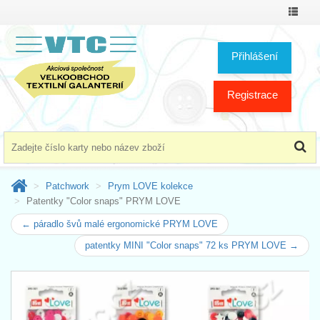
Přepno
menu
Přihlášení
Registrace
Patchwork
Prym LOVE kolekce
Patentky "Color snaps" PRYM LOVE
← páradlo švů malé ergonomické PRYM LOVE
patentky MINI "Color snaps" 72 ks PRYM LOVE →