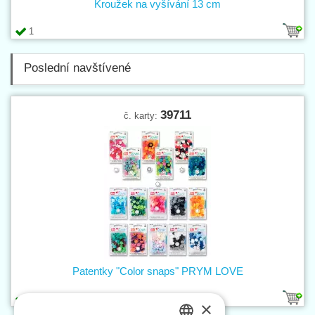
Kroužek na vyšívání 13 cm
1
Poslední navštívené
39711
č. karty:
Patentky "Color snaps" PRYM LOVE
16
×