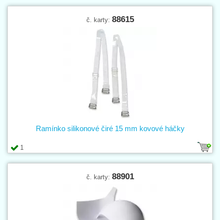
88615
č. karty:
Ramínko silikonové čiré 15 mm kovové háčky
1
88901
č. karty: