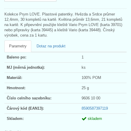
Kolekce Prym LOVE. Plastové patentky. Hvězda a Srdce průmer
12,4mm, 30 kompletů na kartě. Květina průměr 13,6mm, 21 kompletů
na kartě. K připevnění použijte kleště Vario Prym LOVE (karta 39701)
nebo přípravky (karta 39445) a kleště Vario (karta 39448). Čínský
výrobek, cena za 1 kartu.
Parametry
Dotaz na produkt
Baleno po:
1
MJ (měrná jednotka):
ks
Materiál:
100% POM
Hmotnost:
25 g
Číslo celního sazebníku:
9606 10 00
Čárový kód (EAN13):
8590587397119
Skladem:
skladem