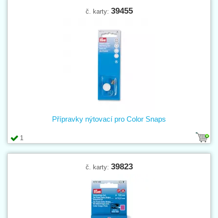
39455
č. karty:
Přípravky nýtovací pro Color Snaps
1
39823
č. karty: