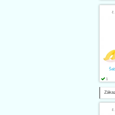
č.
Šab
1
Zákaz
č.