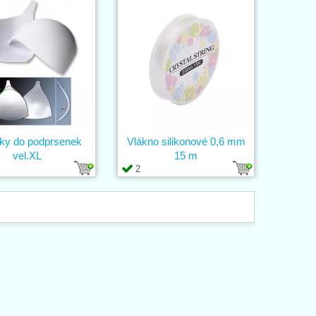
ky do podprsenek
Vlákno silikonové 0,6 mm
vel.XL
15 m
2