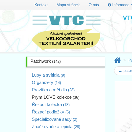
Kontakt
Mapa stránek
O nás
Informace
VTC
P
Patchwork
(142)
← pate
Lupy a svítidla
(9)
Organizéry
(14)
Pravítka a měřidla
(28)
Prym LOVE kolekce
(36)
Řezací kolečka
(13)
Řezací podložky
(5)
Specializované sady
(2)
Značkovače a lepidla
(28)