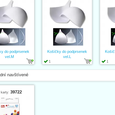
ky do podprsenek
Košíčky do podprsenek
Košíč
vel.M
vel.L
1
1
dní navštívené
39722
 karty: