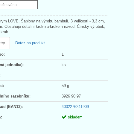
definována
rym LOVE. Šablony na výrobu bambulí, 3 velikosti - 3,3 cm,
m. Obsahuje detailní krok-za-krokem návod. Čínský výrobek,
 krab.
try
Dotaz na produkt
po:
1
ná jednotka):
ks
:
t:
59 g
lního sazebníku:
3926 90 97
kód (EAN13):
4002276241909
:
skladem