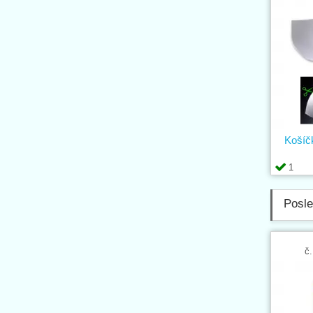
Košíč
1
Posle
č.