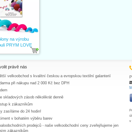
lony na výrobu
ulí PRYM LOVE
volit právě nás
tší velkoobchod s kvalitní českou a evropskou textilní galanterií
P
darma při nákupu nad 2 000 Kč bez DPH
M
adem
ce skladových zásob několikrát denně
ístup k zákazníkům
P
y zasíláme do 24 hodin!
ú
rtiment v bohatém výběru barev
v
aloobchodních prodejců - naše velkoobchodní ceny zveřejňujeme jen
aným zákazníkům