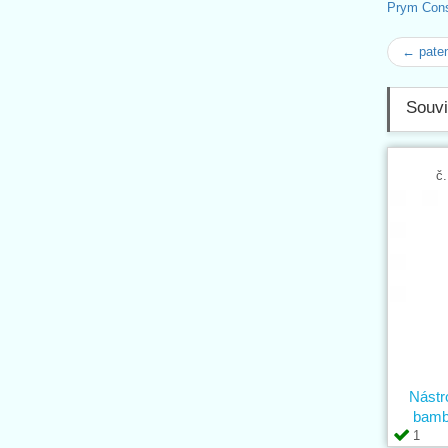
Prym Con
← pate
Souvi
č.
Nástr
bamb
1