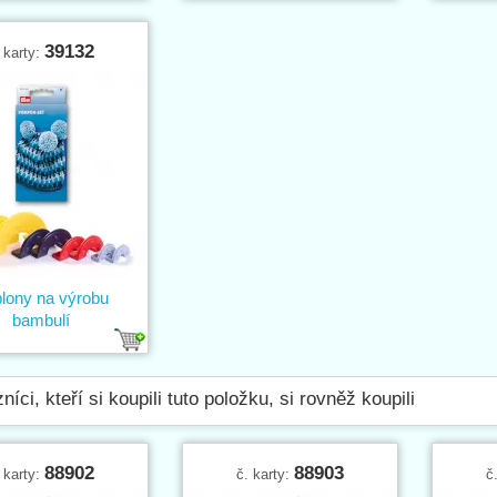
39132
 karty:
lony na výrobu
bambulí
níci, kteří si koupili tuto položku, si rovněž koupili
88902
88903
 karty:
č. karty:
č