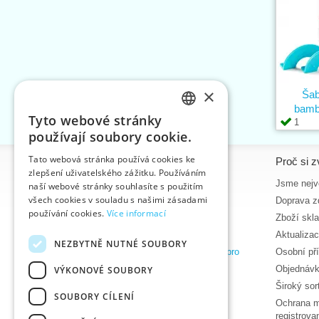
×
Šab
bamb
Tyto webové stránky
1
CZECH
používají soubory cookie.
SLOVAK
Tato webová stránka používá cookies ke
Informace
Proč si z
zlepšení uživatelského zážitku. Používáním
ENGLISH
Úvodní strana
Jsme nejvě
naší webové stránky souhlasíte s použitím
GERMAN
všech cookies v souladu s našimi zásadami
Kontakt
Doprava z
používání cookies.
Více informací
Mapa stránek
Zboží skl
O nás
Aktualiza
NEZBYTNĚ NUTNÉ SOUBORY
Obchodní podmínky e-shopu VTC, a.s. pro
Osobní př
zákazníky z České republiky
Objednávk
VÝKONOVÉ SOUBORY
Zásady ochrany osobních údajů
Široký so
SOUBORY CÍLENÍ
Nápověda
Ochrana m
Ke stažení
registrov