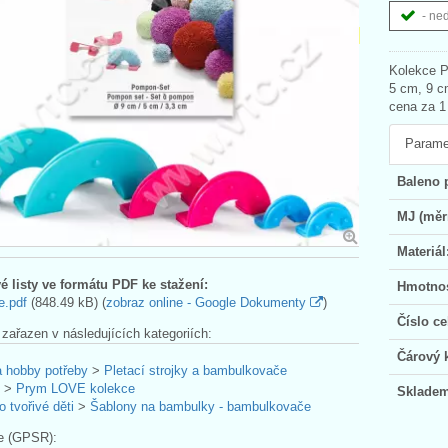
- ne
Kolekce P
5 cm, 9 c
cena za 1
Parame
Baleno 
MJ (měr
Materiál
é listy ve formátu PDF ke stažení:
Hmotnos
e.pdf
(848.49 kB) (
zobraz online - Google Dokumenty
)
Číslo ce
 zařazen v následujících kategoriích:
Čárový 
a hobby potřeby
>
Pletací strojky a bambulkovače
>
Prym LOVE kolekce
Skladem
o tvořivé děti
>
Šablony na bambulky - bambulkovače
e (GPSR):