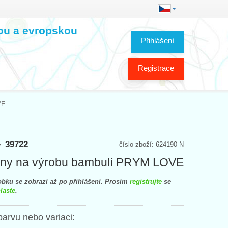
kou a evropskou
Přihlášení
Registrace
VE
39722
číslo zboží: 624190 N
y:
ony na výrobu bambulí PRYM LOVE
bku se zobrazí až po přihlášení. Prosím
registrujte
se
laste
.
barvu nebo variaci: