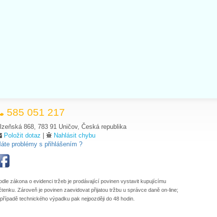
585 051 217
lzeňská 868, 783 91 Uničov, Česká republika
Položit dotaz
|
Nahlásit chybu
áte problémy s přihlášením ?
odle zákona o evidenci tržeb je prodávající povinen vystavit kupujícímu
čtenku. Zároveň je povinen zaevidovat přijatou tržbu u správce daně on-line;
 případě technického výpadku pak nejpozději do 48 hodin.