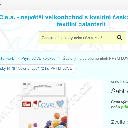
 a.s. - největší velkoobchod s kvalitní čes
textilní galanterií
atchwork
Prym LOVE kolekce
Šablony na výrobu bambulí PRYM LO
ntky MINI "Color snaps" 72 ks PRYM LOVE
číslo kart
Šabl
Cena výro
nebo
přih
Zvolte 