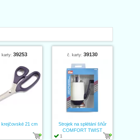
39253
39130
. karty:
č. karty:
 krejčovské 21 cm
Strojek na splétání šňůr
COMFORT TWIST
1