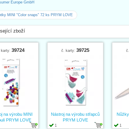
sumer Europe GmbH
ntky MINI "Color snaps" 72 ks PRYM LOVE
sející zboží
39724
39725
 karty:
č. karty:
č
oj na výrobu MINI
Nástroj na výrobu střapců
Nůžky
ulí PRYM LOVE
PRYM LOVE
1
1