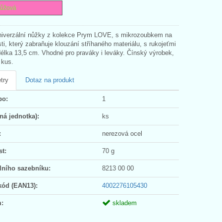
růžová
univerzální nůžky z kolekce Prym LOVE, s mikrozoubkem na
sti, který zabraňuje klouzání stříhaného materiálu, s rukojeťmi
élka 13,5 cm. Vhodné pro praváky i leváky. Čínský výrobek,
 kus.
try
Dotaz na produkt
po:
1
ná jednotka):
ks
:
nerezová ocel
t:
70 g
lního sazebníku:
8213 00 00
kód (EAN13):
4002276105430
:
skladem