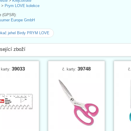
leště
>
Krejčovské
>
Prym LOVE kolekce
e (GPSR):
sumer Europe GmbH
ékač jehel Birdy PRYM LOVE
sející zboží
39033
39748
 karty:
č. karty:
č