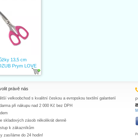
ůžky 13,5 cm
OZUB Prym LOVE
volit právě nás
tší velkoobchod s kvalitní českou a evropskou textilní galanterií
P
darma při nákupu nad 2 000 Kč bez DPH
M
adem
ce skladových zásob několikrát denně
ístup k zákazníkům
P
y zasíláme do 24 hodin!