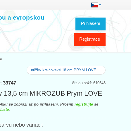
kou a evropskou
Přihlášení
Registrace
E
nůžky krejčovské 18 cm PRYM LOVE →
39747
číslo zboží: 610543
y:
y 13,5 cm MIKROZUB Prym LOVE
bku se zobrazí až po přihlášení. Prosím
registrujte
se
laste
.
barvu nebo variaci: