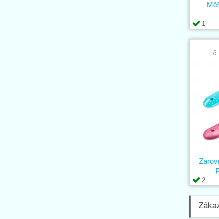
Měř
1
č.
Zarov
2
Zákaz