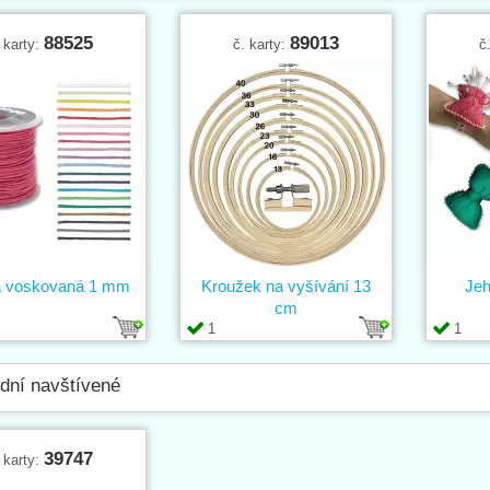
88525
89013
 karty:
č. karty:
č
a voskovaná 1 mm
Kroužek na vyšívání 13
Jeh
cm
1
1
dní navštívené
39747
 karty: