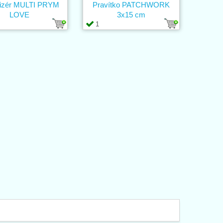
izér MULTI PRYM
Pravítko PATCHWORK
LOVE
3x15 cm
1