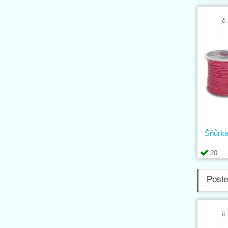
č.
Šňůrk
20
Posle
č.