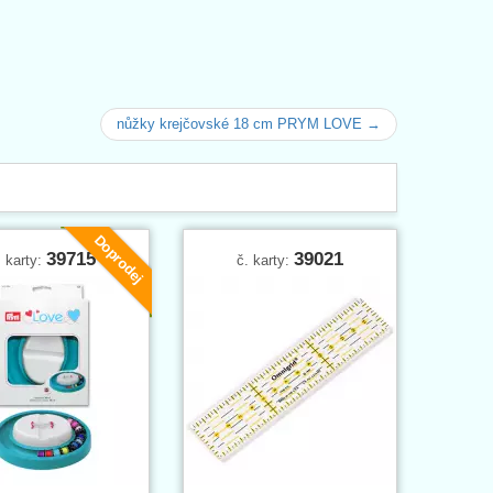
nůžky krejčovské 18 cm PRYM LOVE →
Doprodej
39715
39021
. karty:
č. karty: