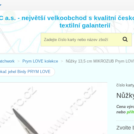
 a.s. - největší velkoobchod s kvalitní čes
textilní galanterií
atchwork
Prym LOVE kolekce
Nůžky 13,5 cm MIKROZUB Prym LOV
ékač jehel Birdy PRYM LOVE
číslo kart
Nůžk
Cena výro
nebo
přih
Zvolte 