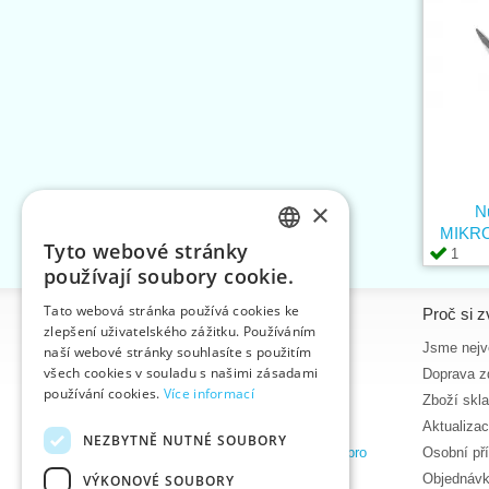
×
N
MIKR
Tyto webové stránky
1
CZECH
používají soubory cookie.
SLOVAK
Tato webová stránka používá cookies ke
Informace
Proč si z
zlepšení uživatelského zážitku. Používáním
ENGLISH
Úvodní strana
Jsme nejvě
naší webové stránky souhlasíte s použitím
GERMAN
všech cookies v souladu s našimi zásadami
Kontakt
Doprava z
používání cookies.
Více informací
Mapa stránek
Zboží skl
O nás
Aktualiza
NEZBYTNĚ NUTNÉ SOUBORY
Obchodní podmínky e-shopu VTC, a.s. pro
Osobní př
zákazníky z České republiky
Objednávk
VÝKONOVÉ SOUBORY