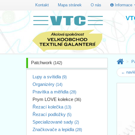
Kontakt
Mapa stránek
O nás
Informace
VTC
P
Patchwork
(142)
← navl
Lupy a svítidla
(9)
Organizéry
(14)
Pravítka a měřidla
(28)
Prym LOVE kolekce
(36)
Řezací kolečka
(13)
Řezací podložky
(5)
Specializované sady
(2)
Značkovače a lepidla
(28)