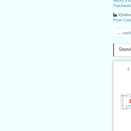
Nůžky a k
Patchwork
Výrobc
Prym Con
← navl
Souvi
č.