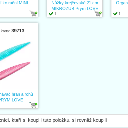
ítko ruční MINI
Nůžky krejčovské 21 cm
Organ
MIKROZUB Prym LOVE
1
1
39713
 karty:
návač hran a rohů
PRYM LOVE
níci, kteří si koupili tuto položku, si rovněž koupili