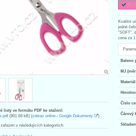
PL - 
Kvalitní 
jedné čeli
"SOFT", d
cena za 1
Parame
Baleno 
MJ (měr
Materiál
Hmotnos
Číslo ce
é listy ve formátu PDF ke stažení:
Čárový 
e.pdf
(901.69 kB) (
zobraz online - Google Dokumenty
)
Skladem
 zařazen v následujících kategoriích: