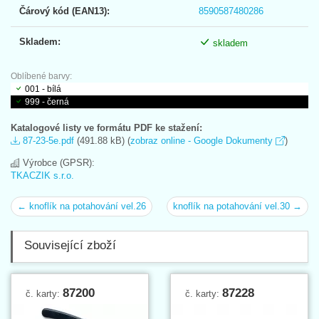
Čárový kód (EAN13):
8590587480286
Skladem:
skladem
Oblíbené barvy:
001 - bílá
999 - černá
Katalogové listy ve formátu PDF ke stažení:
87-23-5e.pdf
(491.88 kB) (
zobraz online - Google Dokumenty
)
Výrobce (GPSR):
TKACZIK s.r.o.
← knoflík na potahování vel.26
knoflík na potahování vel.30 →
Související zboží
87200
87228
č. karty:
č. karty: