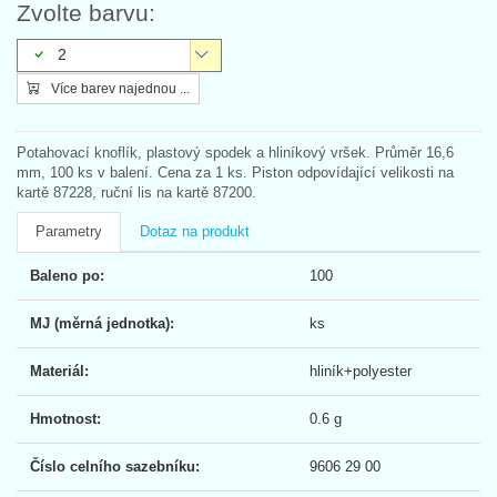
Zvolte barvu:
2
Více barev najednou ...
Potahovací knoflík, plastový spodek a hliníkový vršek. Průměr 16,6
mm, 100 ks v balení. Cena za 1 ks. Piston odpovídající velikosti na
kartě 87228, ruční lis na kartě 87200.
Parametry
Dotaz na produkt
Baleno po:
100
MJ (měrná jednotka):
ks
Materiál:
hliník+polyester
Hmotnost:
0.6 g
Číslo celního sazebníku:
9606 29 00