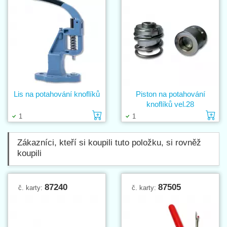
Lis na potahování knoflíků
Piston na potahování
knoflíků vel.28
Vložit do košíku
Vl
1
1
Zákazníci, kteří si koupili tuto položku, si rovněž
koupili
87240
87505
č. karty:
č. karty: