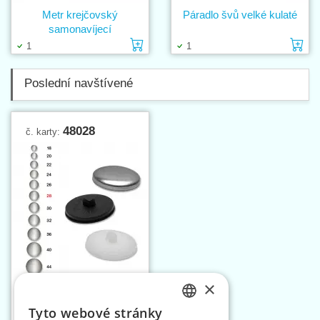
Metr krejčovský
Páradlo švů velké kulaté
samonavíjecí
Vložit do košíku
Vl
1
1
Poslední navštívené
48028
č. karty:
×
Knoflík na potahování
vel.28
Tyto webové stránky
Vložit do košíku
CZECH