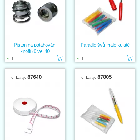
Piston na potahování
Páradlo švů malé kulaté
knoflíků vel.40
Vložit do košíku
Vl
1
1
87640
87805
č. karty:
č. karty: