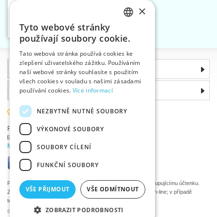
×
Pruženka líčková 11,7
mm bílá
Tyto webové stránky
Vložit do košíku
CZECH
1
používají soubory cookie.
SLOVAK
Tato webová stránka používá cookies ke
zlepšení uživatelského zážitku. Používáním
ENGLISH
Informace
naší webové stránky souhlasíte s použitím
GERMAN
všech cookies v souladu s našimi zásadami
Proč si zvolit právě nás
používání cookies.
Více informací
NEZBYTNĚ NUTNÉ SOUBORY
585 051 217
VÝKONOVÉ SOUBORY
Plzeňská 868, 783 91 Uničov, Česká republika
Položit dotaz
|
Nahlásit chybu
Máte problémy s přihlášením ?
SOUBORY CÍLENÍ
FUNKČNÍ SOUBORY
Podle zákona o evidenci tržeb je prodávající povinen vystavit kupujícímu účtenku.
VŠE PŘIJMOUT
VŠE ODMÍTNOUT
Zároveň je povinen zaevidovat přijatou tržbu u správce daně on-line; v případě
technického výpadku pak nejpozději do 48 hodin.
ZOBRAZIT PODROBNOSTI
©2026 Velkoobchod textilní galanterie VTC a.s., Uničov