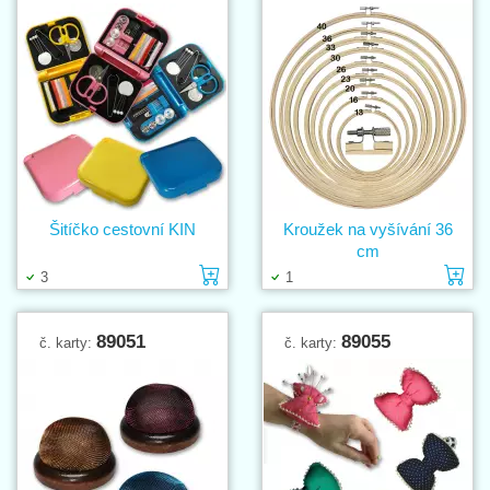
Šitíčko cestovní KIN
Kroužek na vyšívání 36
cm
Vložit do košíku
Vl
3
1
89051
89055
č. karty:
č. karty: