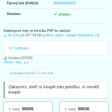
Čárový kód (EAN13):
8593485030850
Skladem:
skladem
Katalogové listy ve formátu PDF ke stažení:
51-3-3e.pdf
(477.54 kB) (
zobraz online - Google Dokumenty
)
Certifikace
Výrobce (GPSR):
PEGA - VEL, a.s.
← pruženka líčková 7,3 mm bílá
Zákazníci, kteří si koupili tuto položku, si rovněž
koupili
89009
89036
č. karty:
č. karty: