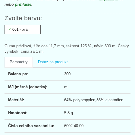
nebo
přihlaste
.
Zvolte barvu:
001 - bílá
Guma prádlová, šíře cca 11,7 mm, tažnost 125 %, návin 300 m. Český
výrobek, cena za 1 m.
Parametry
Dotaz na produkt
Baleno po:
300
MJ (měrná jednotka):
m
Materiál:
64% polypropylen,36% elastodien
Hmotnost:
5.8 g
Číslo celního sazebníku:
6002 40 00