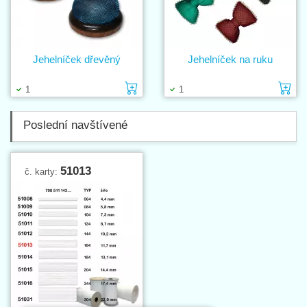
Jehelníček dřevěný
Jehelníček na ruku
Vložit do košíku
Vl
1
1
Poslední navštívené
51013
č. karty: