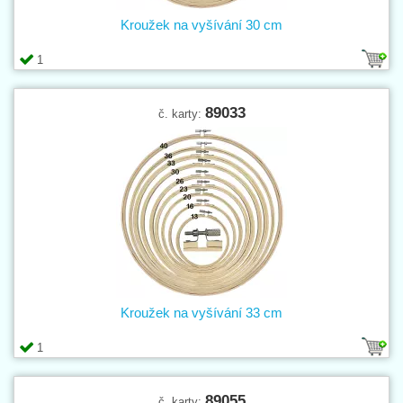
Kroužek na vyšívání 30 cm
1
89033
č. karty:
Kroužek na vyšívání 33 cm
1
89055
č. karty: