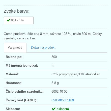
Zvolte barvu:
001 - bílá
Guma prádlová, šíře cca 8 mm, tažnost 125 %, návin 300 m. Český
výrobek, cena za 1 m.
Parametry
Dotaz na produkt
Baleno po:
300
MJ (měrná jednotka):
m
Materiál:
62% polypropylen,38% elastodien
Hmotnost:
5.8 g
Číslo celního sazebníku:
6002 40 00
Čárový kód (EAN13):
8593485031109
Skladem:
skladem