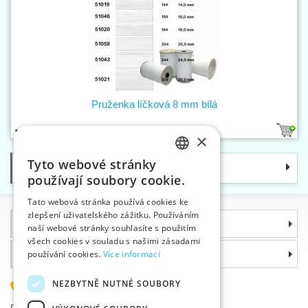
Pruženka líčková 8 mm bílá
1
×
Tyto webové stránky
Kategorie
CZECH
používají soubory cookie.
SLOVAK
Tato webová stránka používá cookies ke
zlepšení uživatelského zážitku. Používáním
ENGLISH
Informace
naší webové stránky souhlasíte s použitím
GERMAN
všech cookies v souladu s našimi zásadami
Proč si zvolit právě nás
používání cookies.
Více informací
NEZBYTNĚ NUTNÉ SOUBORY
585 051 217