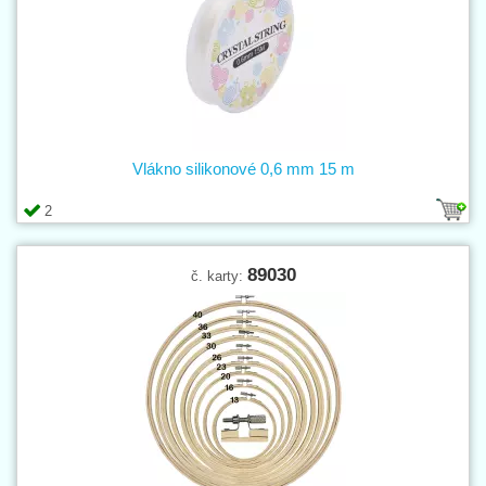
Vlákno silikonové 0,6 mm 15 m
2
89030
č. karty: