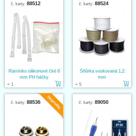
88512
88524
č. karty:
č. karty:
Ramínko silikonové čiré 8
Šňůrka voskovaná 1,2
mm PH háčky
mm
Vložit do košíku
Vl
1
5
Doprodej
88536
89050
č. karty:
č. karty: