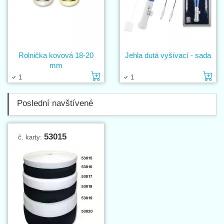
Rolnička kovová 18-20
Jehla dutá vyšívací - sada
mm
Vložit do košíku
Vl
1
1
Poslední navštívené
53015
č. karty: