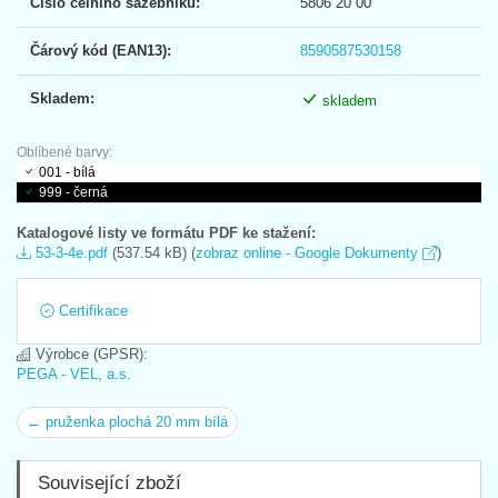
Číslo celního sazebníku:
5806 20 00
Čárový kód (EAN13):
8590587530158
Skladem:
skladem
Oblíbené barvy:
001 - bílá
999 - černá
Katalogové listy ve formátu PDF ke stažení:
53-3-4e.pdf
(537.54 kB) (
zobraz online - Google Dokumenty
)
Certifikace
Výrobce (GPSR):
PEGA - VEL, a.s.
← pruženka plochá 20 mm bílá
Související zboží