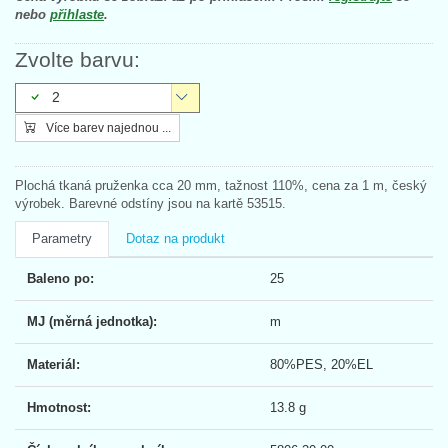
nebo
přihlaste
.
Zvolte barvu:
2
Více barev najednou ...
Plochá tkaná pruženka cca 20 mm, tažnost 110%, cena za 1 m, český
výrobek. Barevné odstíny jsou na kartě 53515.
Parametry
Dotaz na produkt
Baleno po:
25
MJ (měrná jednotka):
m
Materiál:
80%PES, 20%EL
Hmotnost:
13.8 g