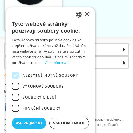
×
Pruženka plochá 20 mm
bílá, černá
Tyto webové stránky
Vložit do košíku
CZECH
2
používají soubory cookie.
SLOVAK
Tato webová stránka používá cookies ke
zlepšení uživatelského zážitku. Používáním
ENGLISH
Informace
naší webové stránky souhlasíte s použitím
GERMAN
všech cookies v souladu s našimi zásadami
Proč si zvolit právě nás
používání cookies.
Více informací
NEZBYTNĚ NUTNÉ SOUBORY
585 051 217
VÝKONOVÉ SOUBORY
Plzeňská 868, 783 91 Uničov, Česká republika
Položit dotaz
|
Nahlásit chybu
Máte problémy s přihlášením ?
SOUBORY CÍLENÍ
FUNKČNÍ SOUBORY
Podle zákona o evidenci tržeb je prodávající povinen vystavit kupujícímu účtenku.
VŠE PŘIJMOUT
VŠE ODMÍTNOUT
Zároveň je povinen zaevidovat přijatou tržbu u správce daně on-line; v případě
technického výpadku pak nejpozději do 48 hodin.