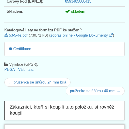
Čárový kód (EAN13):
8593485066415
Skladem:
skladem
Katalogové listy ve formátu PDF ke stažení:
53-5-4e.pdf
(730.71 kB) (
zobraz online - Google Dokumenty
)
Certifikace
Výrobce (GPSR):
PEGA - VEL, a.s.
← pruženka se šňůrou 24 mm bílá
pruženka se šňůrou 40 mm →
Zákazníci, kteří si koupili tuto položku, si rovněž
koupili