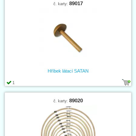
89017
č. karty:
Hříbek látací SATAN
1
89020
č. karty: