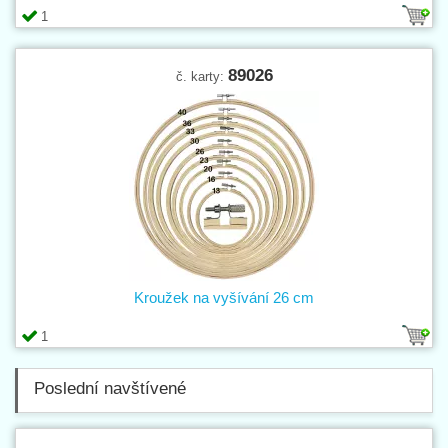
1
89026
č. karty:
Kroužek na vyšívání 26 cm
1
Poslední navštívené