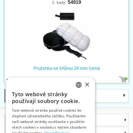
54919
č. karty:
Pruženka se šňůrou 24 mm černá
1
×
Tyto webové stránky
Kategorie
CZECH
používají soubory cookie.
SLOVAK
Tato webová stránka používá cookies ke
zlepšení uživatelského zážitku. Používáním
ENGLISH
Informace
naší webové stránky souhlasíte s použitím
GERMAN
všech cookies v souladu s našimi zásadami
Proč si zvolit právě nás
používání cookies.
Více informací