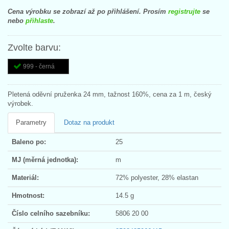
Cena výrobku se zobrazí až po přihlášení. Prosím
registrujte
se
nebo
přihlaste
.
Zvolte barvu:
999 - černá
Pletená oděvní pruženka 24 mm, tažnost 160%, cena za 1 m, český
výrobek.
Parametry
Dotaz na produkt
Baleno po:
25
MJ (měrná jednotka):
m
Materiál:
72% polyester, 28% elastan
Hmotnost:
14.5 g
Číslo celního sazebníku:
5806 20 00