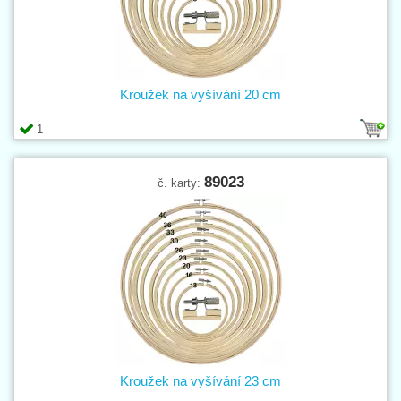
Kroužek na vyšívání 20 cm
1
89023
č. karty:
Kroužek na vyšívání 23 cm