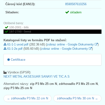
Čárový kód (EAN13):
8590587610256
Skladem:
skladem
Oblíbené barvy:
100-2001 - bílá
197-2700 - černá
Katalogové listy ve formátu PDF ke stažení:
61-1-1 uvod.pdf
(282.36 kB) (
zobraz online - Google Dokumenty
)
61-1-2e.pdf
(505.60 kB) (
zobraz online - Google Dokumenty
)
Certifikace
Výrobce (GPSR):
NEXT METAL AKSESUAR SANAYI VE TIC.A.S
Alternativní názvy:
zip P3 Ms 25 cm N
,
zdrhovadlo P3 Ms 25 cm N
,
zipy P3 Ms 25 cm N
← zdrhovadla P3 Ms 22 cm N
zdrhovadla P3 Ms 30 cm N →