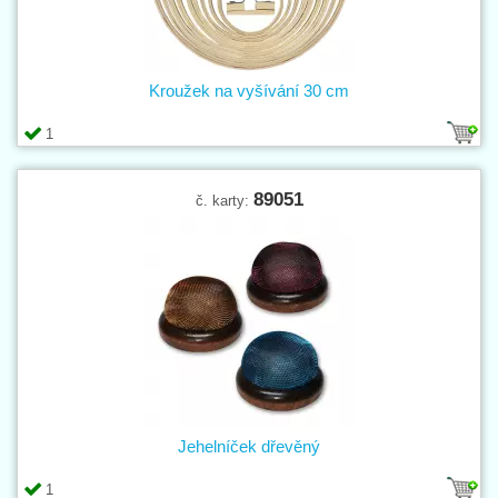
Kroužek na vyšívání 30 cm
1
89051
č. karty:
Jehelníček dřevěný
1