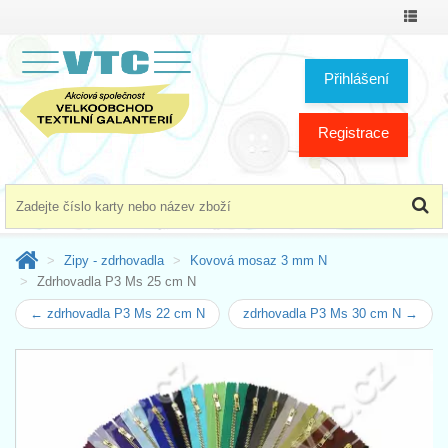
Přepno
menu
Přihlášení
Registrace
Zipy - zdrhovadla
Kovová mosaz 3 mm N
Zdrhovadla P3 Ms 25 cm N
← zdrhovadla P3 Ms 22 cm N
zdrhovadla P3 Ms 30 cm N →