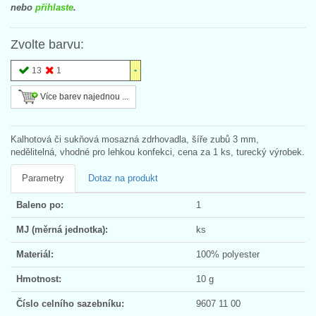
nebo
přihlaste
.
Zvolte barvu:
13
1
Více barev najednou ...
Kalhotová či sukňová mosazná zdrhovadla, šíře zubů 3 mm,
nedělitelná, vhodné pro lehkou konfekci, cena za 1 ks, turecký výrobek.
Parametry
Dotaz na produkt
Baleno po:
1
MJ (měrná jednotka):
ks
Materiál:
100% polyester
Hmotnost:
10 g
Číslo celního sazebníku:
9607 11 00