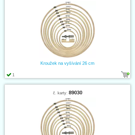
Kroužek na vyšívání 26 cm
1
89030
č. karty: