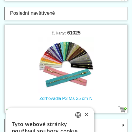
Poslední navštívené
61025
č. karty:
Zdrhovadla P3 Ms 25 cm N
13
1
×
Tyto webové stránky
Kategorie
CZECH
používají soubory cookie.