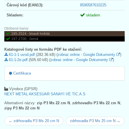
Čárový kód (EAN13):
8590587610225
Skladem:
skladem
Oblíbené barvy:
185-2524 - tmavě hnědá
197-2700 - černá
Katalogové listy ve formátu PDF ke stažení:
61-1-1 uvod.pdf
(282.36 kB) (
zobraz online - Google Dokumenty
)
61-1-2e.pdf
(505.60 kB) (
zobraz online - Google Dokumenty
)
Certifikace
Výrobce (GPSR):
NEXT METAL AKSESUAR SANAYI VE TIC.A.S
Alternativní názvy:
zip P3 Ms 22 cm N
,
zdrhovadlo P3 Ms 22 cm N
,
zipy P3 Ms 22 cm N
← zdrhovadla P3 Ms 20 cm N
zdrhovadla P3 Ms 25 cm N →