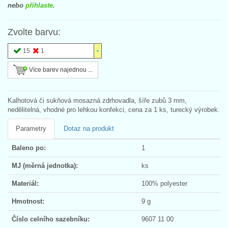
nebo
přihlaste
.
Zvolte barvu:
15
1
Více barev najednou ...
Kalhotová či sukňová mosazná zdrhovadla, šíře zubů 3 mm,
nedělitelná, vhodné pro lehkou konfekci, cena za 1 ks, turecký výrobek.
Parametry
Dotaz na produkt
Baleno po:
1
MJ (měrná jednotka):
ks
Materiál:
100% polyester
Hmotnost:
9 g
Číslo celního sazebníku:
9607 11 00