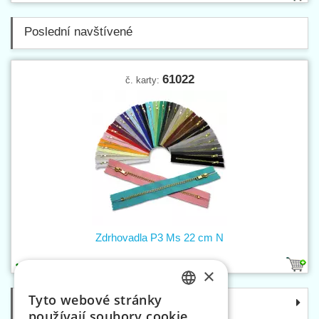
Poslední navštívené
61022
č. karty:
Zdrhovadla P3 Ms 22 cm N
15
1
×
Tyto webové stránky
Kategorie
CZECH
používají soubory cookie.