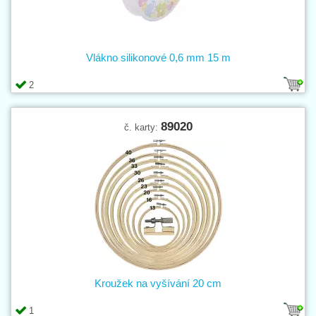
Vlákno silikonové 0,6 mm 15 m
2
89020
č. karty:
Kroužek na vyšívání 20 cm
1