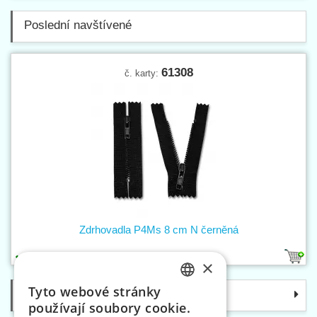
Poslední navštívené
61308
č. karty:
Zdrhovadla P4Ms 8 cm N černěná
1
×
Tyto webové stránky
Kategorie
CZECH
používají soubory cookie.