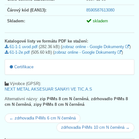
Čárový kód (EAN13):
8590587613080
Skladem:
skladem
Katalogové listy ve formátu PDF ke stažení:
61-1-1 uvod.pdf
(282.36 kB) (
zobraz online - Google Dokumenty
)
61-1-2e.pdf
(505.60 kB) (
zobraz online - Google Dokumenty
)
Certifikace
Výrobce (GPSR):
NEXT METAL AKSESUAR SANAYI VE TIC.A.S
Alternativní názvy:
zip P4Ms 8 cm N černěná
,
zdrhovadlo P4Ms 8
cm N černěná
,
zipy P4Ms 8 cm N černěná
← zdrhovadla P4Ms 6 cm N černěná
zdrhovadla P4Ms 10 cm N černěná →