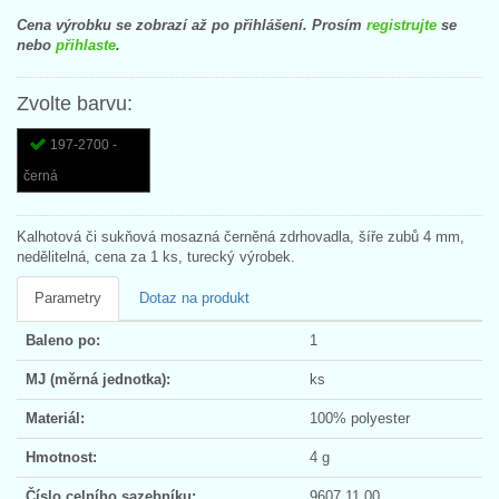
Cena výrobku se zobrazí až po přihlášení. Prosím
registrujte
se
nebo
přihlaste
.
Zvolte barvu:
197-2700 -
černá
Kalhotová či sukňová mosazná černěná zdrhovadla, šíře zubů 4 mm,
nedělitelná, cena za 1 ks, turecký výrobek.
Parametry
Dotaz na produkt
Baleno po:
1
MJ (měrná jednotka):
ks
Materiál:
100% polyester
Hmotnost:
4 g
Číslo celního sazebníku:
9607 11 00