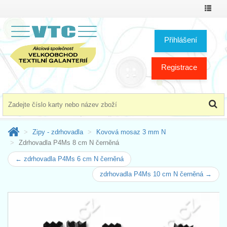
Přepno
menu
Přihlášení
Registrace
Zipy - zdrhovadla
Kovová mosaz 3 mm N
Zdrhovadla P4Ms 8 cm N černěná
← zdrhovadla P4Ms 6 cm N černěná
zdrhovadla P4Ms 10 cm N černěná →