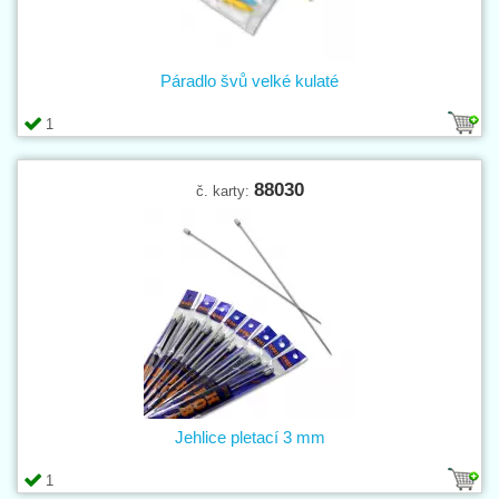
Páradlo švů velké kulaté
1
88030
č. karty:
Jehlice pletací 3 mm
1