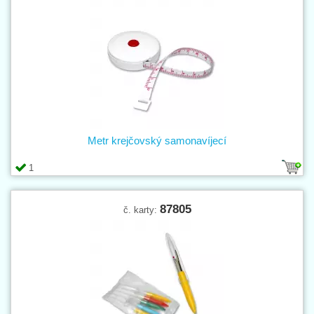
Metr krejčovský samonavíjecí
1
87805
č. karty: