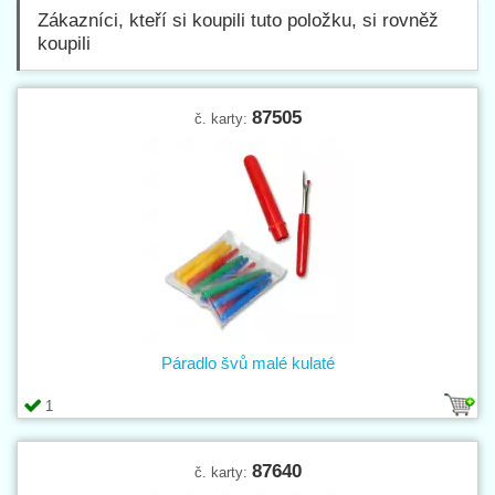
Zákazníci, kteří si koupili tuto položku, si rovněž
koupili
87505
č. karty:
Páradlo švů malé kulaté
1
87640
č. karty: