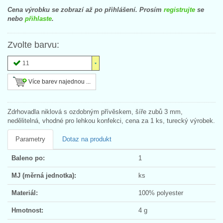
Cena výrobku se zobrazí až po přihlášení. Prosím
registrujte
se
nebo
přihlaste
.
Zvolte barvu:
11
Více barev najednou ...
Zdrhovadla niklová s ozdobným přívěskem, šíře zubů 3 mm,
nedělitelná, vhodné pro lehkou konfekci, cena za 1 ks, turecký výrobek.
Parametry
Dotaz na produkt
Baleno po:
1
MJ (měrná jednotka):
ks
Materiál:
100% polyester
Hmotnost:
4 g