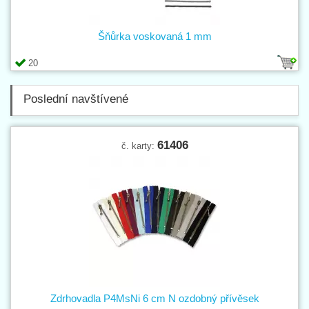
Šňůrka voskovaná 1 mm
20
Poslední navštívené
61406
č. karty:
Zdrhovadla P4MsNi 6 cm N ozdobný přívěsek