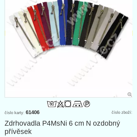
61406
číslo zboží:
číslo karty:
Zdrhovadla P4MsNi 6 cm N ozdobný
přívěsek