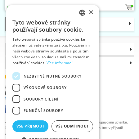
11
×
Tyto webové stránky
Kategorie
CZECH
používají soubory cookie.
SLOVAK
Tato webová stránka používá cookies ke
zlepšení uživatelského zážitku. Používáním
ENGLISH
Informace
naší webové stránky souhlasíte s použitím
GERMAN
všech cookies v souladu s našimi zásadami
Proč si zvolit právě nás
používání cookies.
Více informací
NEZBYTNĚ NUTNÉ SOUBORY
585 051 217
Plzeňská 868, 783 91 Uničov, Česká republika
VÝKONOVÉ SOUBORY
Položit dotaz
|
Nahlásit chybu
Máte problémy s přihlášením ?
SOUBORY CÍLENÍ
FUNKČNÍ SOUBORY
Podle zákona o evidenci tržeb je prodávající povinen vystavit kupujícímu účtenku.
VŠE PŘIJMOUT
VŠE ODMÍTNOUT
Zároveň je povinen zaevidovat přijatou tržbu u správce daně on-line; v případě
technického výpadku pak nejpozději do 48 hodin.