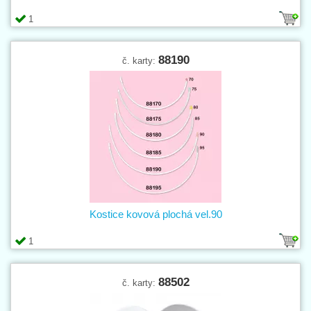
1
88190
č. karty:
Kostice kovová plochá vel.90
1
88502
č. karty: