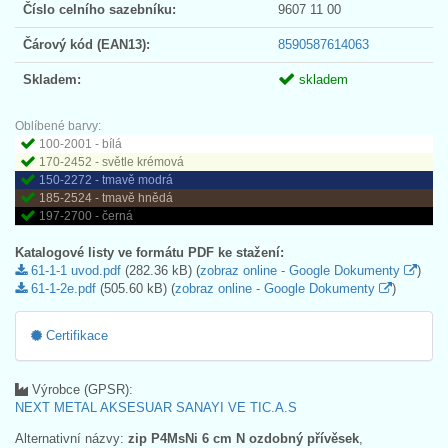
Číslo celního sazebníku:
9607 11 00
Čárový kód (EAN13):
8590587614063
Skladem:
skladem
Oblíbené barvy:
100-2001 - bílá
170-2452 - světle krémová
150-2272 - tmavě modrá
185-2524 - tmavě hnědá
197-2700 - černá
Katalogové listy ve formátu PDF ke stažení:
61-1-1 uvod.pdf
(282.36 kB) (
zobraz online - Google Dokumenty
)
61-1-2e.pdf
(505.60 kB) (
zobraz online - Google Dokumenty
)
Certifikace
Výrobce (GPSR):
NEXT METAL AKSESUAR SANAYI VE TIC.A.S
Alternativní názvy:
zip P4MsNi 6 cm N ozdobný přívěsek
,