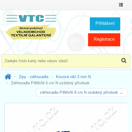
Přepno
menu
Přihlášení
Registrace
Zipy - zdrhovadla
Kovová nikl 3 mm N
Zdrhovadla P4MsNi 6 cm N ozdobný přívěsek
zdrhovadla P4MsNi 8 cm N ozdobný přívěsek →