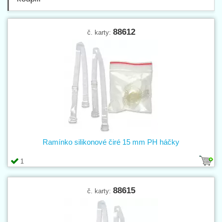
88612
č. karty:
Ramínko silikonové čiré 15 mm PH háčky
1
88615
č. karty: