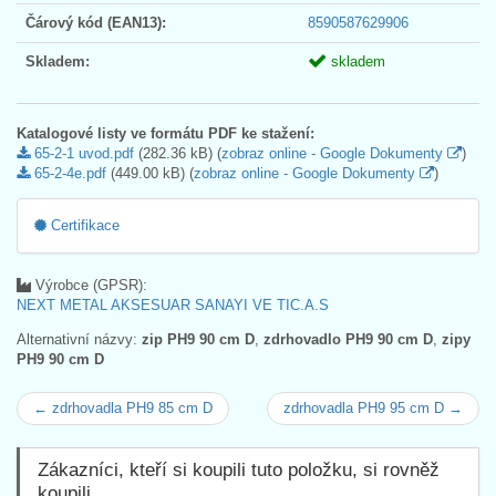
Čárový kód (EAN13):
8590587629906
Skladem:
skladem
Katalogové listy ve formátu PDF ke stažení:
65-2-1 uvod.pdf
(282.36 kB) (
zobraz online - Google Dokumenty
)
65-2-4e.pdf
(449.00 kB) (
zobraz online - Google Dokumenty
)
Certifikace
Výrobce (GPSR):
NEXT METAL AKSESUAR SANAYI VE TIC.A.S
Alternativní názvy:
zip PH9 90 cm D
,
zdrhovadlo PH9 90 cm D
,
zipy
PH9 90 cm D
← zdrhovadla PH9 85 cm D
zdrhovadla PH9 95 cm D →
Zákazníci, kteří si koupili tuto položku, si rovněž
koupili