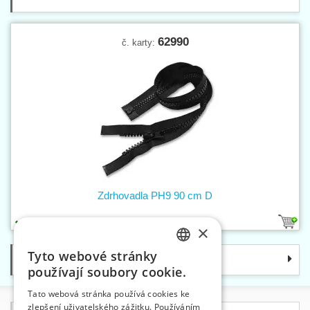
62990
č. karty:
Zdrhovadla PH9 90 cm D
1
×
Tyto webové stránky
Kategorie
CZECH
používají soubory cookie.
SLOVAK
Tato webová stránka používá cookies ke
zlepšení uživatelského zážitku. Používáním
ENGLISH