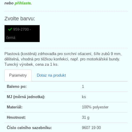
nebo
přihlaste
.
Zvolte barvu:
959-2700 -
černá
Plastová (kostěná) zdrhovadla pro svrchní ošacení, šíře zubů 9 mm,
dělitelná, vhodná pro těžkou konfekci, např. pro motorkářské bundy.
Turecký výrobek, cena za 1 ks.
Parametry
Dotaz na produkt
Baleno po:
1
MJ (měrná jednotka):
ks
Materiál:
100% polyester
Hmotnost:
31 g
Číslo celního sazebníku:
9607 19 00