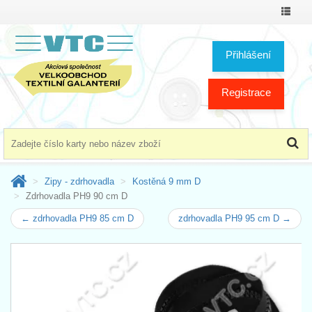
Přepno
menu
Přihlášení
Registrace
Zipy - zdrhovadla
Kostěná 9 mm D
Zdrhovadla PH9 90 cm D
← zdrhovadla PH9 85 cm D
zdrhovadla PH9 95 cm D →