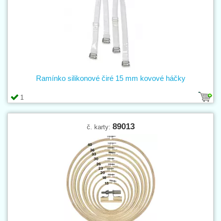
Ramínko silikonové čiré 15 mm kovové háčky
1
89013
č. karty: