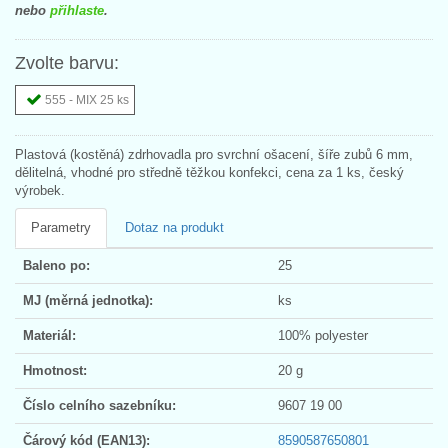
nebo
přihlaste
.
Zvolte barvu:
555 - MIX 25 ks
Plastová (kostěná) zdrhovadla pro svrchní ošacení, šíře zubů 6 mm,
dělitelná, vhodné pro středně těžkou konfekci, cena za 1 ks, český
výrobek.
Parametry
Dotaz na produkt
Baleno po:
25
MJ (měrná jednotka):
ks
Materiál:
100% polyester
Hmotnost:
20 g
Číslo celního sazebníku:
9607 19 00
Čárový kód (EAN13):
8590587650801