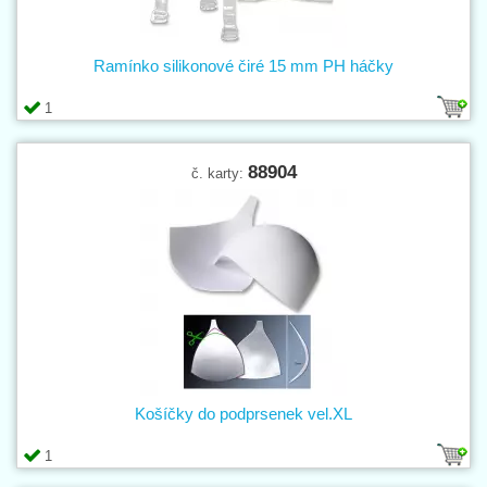
Ramínko silikonové čiré 15 mm PH háčky
1
88904
č. karty:
Košíčky do podprsenek vel.XL
1