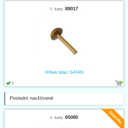
89017
č. karty:
Hříbek látací SATAN
1
Poslední navštívené
Doprodej
65080
č. karty: