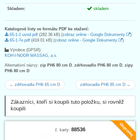
Skladem:
skladem
Katalogové listy ve formátu PDF ke stažení:
65-1-1 uvod.pdf
(282.36 kB) (
zobraz online - Google Dokumenty
)
65-1-7e.pdf
(419.01 kB) (
zobraz online - Google Dokumenty
)
Výrobce (GPSR):
KOH-I-NOOR MASSAG, a.s.
Alternativní názvy:
zip PH6 80 cm D
,
zdrhovadlo PH6 80 cm D
,
zipy
PH6 80 cm D
← zdrhovadla PH6 65 cm D
zdrhovadla PH6 85 cm D →
Zákazníci, kteří si koupili tuto položku, si rovněž
koupili
Doprodej
88536
č. karty: