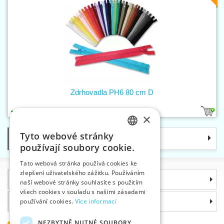
Zdrhovadla PH6 80 cm D
1
×
Tyto webové stránky
Kategorie
CZECH
používají soubory cookie.
SLOVAK
Tato webová stránka používá cookies ke
zlepšení uživatelského zážitku. Používáním
ENGLISH
Informace
naší webové stránky souhlasíte s použitím
GERMAN
všech cookies v souladu s našimi zásadami
Proč si zvolit právě nás
používání cookies.
Více informací
NEZBYTNĚ NUTNÉ SOUBORY