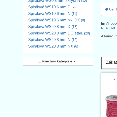
Spirálová WS0 3 mm skrytá N
(12)
Spirálová WS10 6 mm D
(9)
Certi
Spirálová WS10 6 mm N
(11)
Spirálová WS10 6 mm nikl DX
(9)
Výrobc
Spirálová WS20 8 mm D
(15)
NEXT MET
Spirálová WS20 8 mm DO stan.
(20)
Alternativ
Spirálová WS20 8 mm N
(12)
Spirálová WS20 8 mm NX
(6)
Všechny kategorie
Zákaz
č.