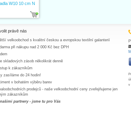
adla W10 10 cm N
volit právě nás
tší velkoobchod s kvalitní českou a evropskou textilní galanterií
P
darma při nákupu nad 2 000 Kč bez DPH
M
adem
ce skladových zásob několikrát denně
ístup k zákazníkům
P
y zasíláme do 24 hodin!
ú
rtiment v bohatém výběru barev
v
aloobchodních prodejců - naše velkoobchodní ceny zveřejňujeme jen
aným zákazníkům
 našimi partnery - jsme tu pro Vás