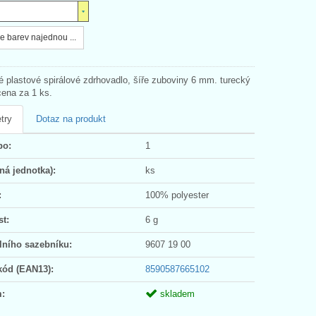
e barev najednou ...
né plastové spirálové zdrhovadlo, šíře zuboviny 6 mm. turecký
cena za 1 ks.
try
Dotaz na produkt
po:
1
ná jednotka):
ks
:
100% polyester
t:
6 g
lního sazebníku:
9607 19 00
kód (EAN13):
8590587665102
:
skladem