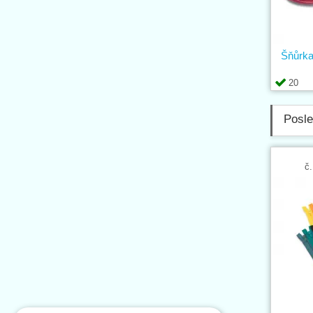
Šňůrk
20
Posle
č.