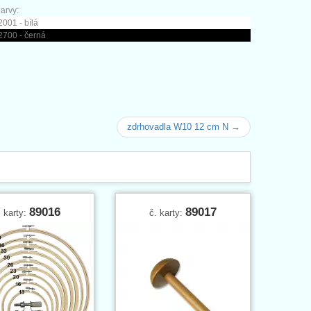
arvy:
001 - bílá
2700 - černá
zdrhovadla W10 12 cm N →
89016
89017
. karty:
č. karty: