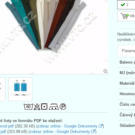
2
Víc
Nedělitel
výrobek, 
Parame
Baleno 
MJ (měr
Materiál
Hmotnos
Číslo ce
Čárový 
é listy ve formátu PDF ke stažení:
Skladem
uvod.pdf
(282.36 kB) (
zobraz online - Google Dokumenty
)
.pdf
(323.99 kB) (
zobraz online - Google Dokumenty
)