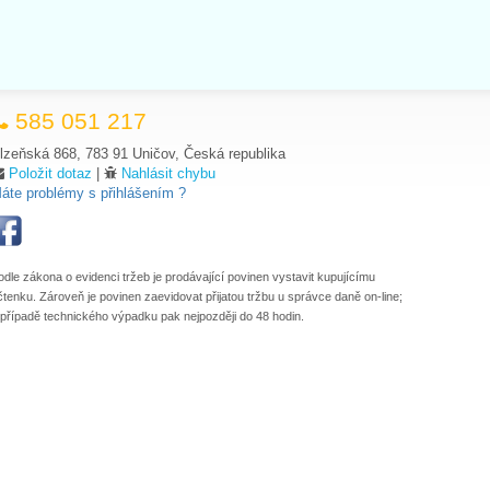
585 051 217
lzeňská 868, 783 91 Uničov, Česká republika
Položit dotaz
|
Nahlásit chybu
áte problémy s přihlášením ?
odle zákona o evidenci tržeb je prodávající povinen vystavit kupujícímu
čtenku. Zároveň je povinen zaevidovat přijatou tržbu u správce daně on-line;
 případě technického výpadku pak nejpozději do 48 hodin.