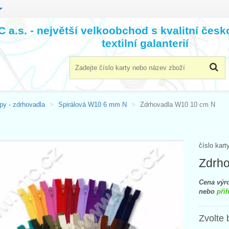
 a.s. - největší velkoobchod s kvalitní čes
textilní galanterií
py - zdrhovadla
Spirálová W10 6 mm N
Zdrhovadla W10 10 cm N
číslo kart
Zdrh
Cena výro
nebo
přih
Zvolte 