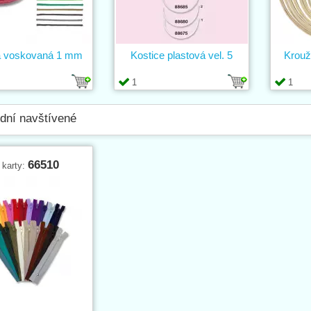
a voskovaná 1 mm
Kostice plastová vel. 5
Krouž
1
1
dní navštívené
66510
 karty: