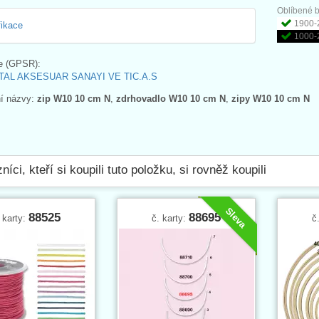
Oblíbené b
1900-2
fikace
1000-
e (GPSR):
AL AKSESUAR SANAYI VE TIC.A.S
ní názvy:
zip W10 10 cm N
,
zdrhovadlo W10 10 cm N
,
zipy W10 10 cm N
níci, kteří si koupili tuto položku, si rovněž koupili
Sleva
88525
88695
 karty:
č. karty:
č