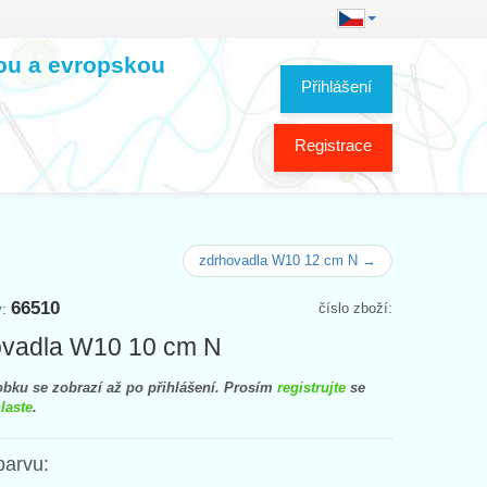
kou a evropskou
Přihlášení
Registrace
zdrhovadla W10 12 cm N →
66510
číslo zboží:
y:
ovadla W10 10 cm N
bku se zobrazí až po přihlášení. Prosím
registrujte
se
laste
.
barvu: