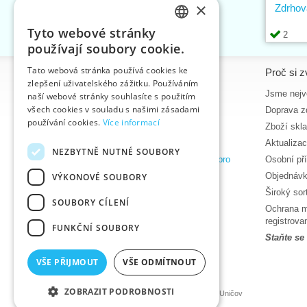
×
Zdrhov
Tyto webové stránky
2
CZECH
používají soubory cookie.
SLOVAK
Tato webová stránka používá cookies ke
Informace
Proč si z
zlepšení uživatelského zážitku. Používáním
ENGLISH
Úvodní strana
Jsme nejvě
naší webové stránky souhlasíte s použitím
GERMAN
všech cookies v souladu s našimi zásadami
Kontakt
Doprava z
používání cookies.
Více informací
Mapa stránek
Zboží skl
O nás
Aktualiza
NEZBYTNĚ NUTNÉ SOUBORY
Obchodní podmínky e-shopu VTC, a.s. pro
Osobní př
zákazníky z České republiky
Objednávk
VÝKONOVÉ SOUBORY
Zásady ochrany osobních údajů
Široký so
SOUBORY CÍLENÍ
Nápověda
Ochrana m
Ke stažení
registrov
FUNKČNÍ SOUBORY
Termíny naskladnění
Staňte se
Aktuality
VŠE PŘIJMOUT
VŠE ODMÍTNOUT
Produktová videa, video návody
ZOBRAZIT PODROBNOSTI
©2026 Velkoobchod textilní galanterie VTC a.s., Uničov
Ceny se zobrazí po přihlášení.